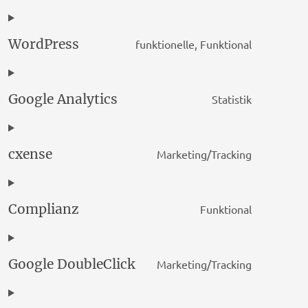
WordPress
funktionelle, Funktional
Consent
to
service
Google Analytics
Statistik
wordpres
Consent
to
service
cxense
Marketing/Tracking
google-
Consent
analytics
to
service
Complianz
Funktional
cxense
Consent
to
service
Google DoubleClick
Marketing/Tracking
complian
Consent
to
service