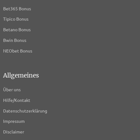
Datenschutz-Bestimmungen
Bet365 Bonus
A.Mob
Tipico Bonus
Datenschutz-Bestimmungen
Betano Bonus
Bannerflow AB
Bwin Bonus
Datenschutz-Bestimmungen
NEObet Bonus
Open Web Technologies Ltd
Datenschutz-Bestimmungen
Allgemeines
Comcast International France SAS/FreeWheel
Media
Über uns
Datenschutz-Bestimmungen
Hilfe/Kontakt
Jivox Corporation
Datenschutzerklärung
Datenschutz-Bestimmungen
Impressum
Sojern, Inc.
Disclaimer
Datenschutz-Bestimmungen