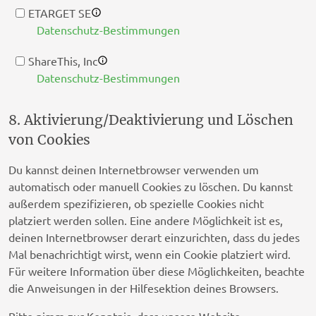
ETARGET SE
Datenschutz-Bestimmungen
ShareThis, Inc
Datenschutz-Bestimmungen
NEURAL.ONE
8. Aktivierung/Deaktivierung und Löschen
Datenschutz-Bestimmungen
von Cookies
Skimbit Ltd
Du kannst deinen Internetbrowser verwenden um
Datenschutz-Bestimmungen
automatisch oder manuell Cookies zu löschen. Du kannst
außerdem spezifizieren, ob spezielle Cookies nicht
ADMAN - Phaistos Networks, S.A.
platziert werden sollen. Eine andere Möglichkeit ist es,
Datenschutz-Bestimmungen
deinen Internetbrowser derart einzurichten, dass du jedes
Confiant Inc.
Mal benachrichtigt wirst, wenn ein Cookie platziert wird.
Datenschutz-Bestimmungen
Für weitere Information über diese Möglichkeiten, beachte
die Anweisungen in der Hilfesektion deines Browsers.
RATEGAIN ADARA INC