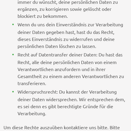
immer du wünscht, deine persönlichen Daten zu
PulsePoint, Inc.
ergänzen, zu korrigieren sowie gelöscht oder
Datenschutz-Bestimmungen
blockiert zu bekommen.
Teroa S.A.
Wenn du uns dein Einverständnis zur Verarbeitung
Datenschutz-Bestimmungen
deiner Daten gegeben hast, hast du das Recht,
dieses Einverständnis zu widerrufen und deine
SCOPE3 SAS
persönlichen Daten löschen zu lassen.
Datenschutz-Bestimmungen
Recht auf Datentransfer deiner Daten: Du hast das
LiveRamp
Recht, alle deine persönlichen Daten von einem
Datenschutz-Bestimmungen
Verantwortlichen anzufordern und in ihrer
Gesamtheit zu einem anderen Verantwortlichen zu
WPP Media
transferieren.
Datenschutz-Bestimmungen
Widerspruchsrecht: Du kannst der Verarbeitung
deiner Daten widersprechen. Wir entsprechen dem,
Fifty Technology Limited
es sei denn es gibt berechtigte Gründe für die
Datenschutz-Bestimmungen
Verarbeitung.
MiQ Digital Ltd
Um diese Rechte auszuüben kontaktiere uns bitte. Bitte
Datenschutz-Bestimmungen