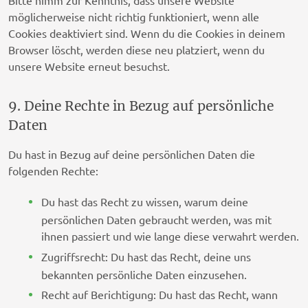
Bitte nimm zur Kenntnis, dass unsere Website
Datenschutz-Bestimmungen
möglicherweise nicht richtig funktioniert, wenn alle
33Across
Cookies deaktiviert sind. Wenn du die Cookies in deinem
Datenschutz-Bestimmungen
Browser löscht, werden diese neu platziert, wenn du
unsere Website erneut besuchst.
Sift Media, Inc
Datenschutz-Bestimmungen
9. Deine Rechte in Bezug auf persönliche
Daten
Rakuten Marketing LLC
Datenschutz-Bestimmungen
Du hast in Bezug auf deine persönlichen Daten die
folgenden Rechte:
Simplifi Holdings LLC
Datenschutz-Bestimmungen
Du hast das Recht zu wissen, warum deine
M32 Connect Inc
persönlichen Daten gebraucht werden, was mit
Datenschutz-Bestimmungen
ihnen passiert und wie lange diese verwahrt werden.
Zugriffsrecht: Du hast das Recht, deine uns
Comscore B.V.
bekannten persönliche Daten einzusehen.
Datenschutz-Bestimmungen
Recht auf Berichtigung: Du hast das Recht, wann