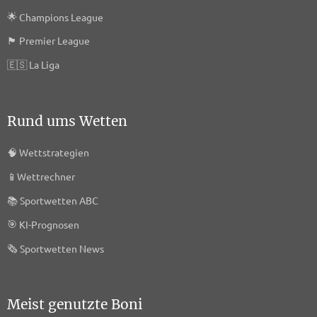
Triton Digital Canada Inc.
🌟
Champions League
Datenschutz-Bestimmungen
🏴󠁧󠁢󠁥󠁮󠁧󠁿
Premier League
twiago GmbH
🇪🇸
La Liga
Datenschutz-Bestimmungen
ERMES
Rund ums Wetten
Datenschutz-Bestimmungen
🧠
Wettstrategien
Converge-Digital
📱
Wettrechner
Datenschutz-Bestimmungen
📚
Sportwetten ABC
Tri-table Sp. z o.o.
🎯
KI-Prognosen
Datenschutz-Bestimmungen
🗞️
Sportwetten News
Onnetwork Sp. z o.o.
Datenschutz-Bestimmungen
Meist genutzte Boni
Wunderkind Corporation