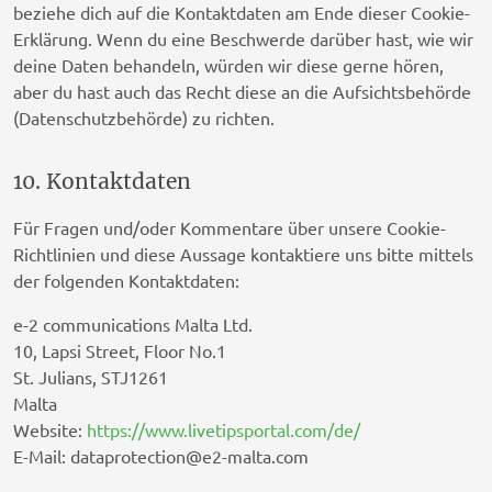
beziehe dich auf die Kontaktdaten am Ende dieser Cookie-
LiveIntent Inc.
Erklärung. Wenn du eine Beschwerde darüber hast, wie wir
Datenschutz-Bestimmungen
deine Daten behandeln, würden wir diese gerne hören,
aber du hast auch das Recht diese an die Aufsichtsbehörde
ADman Interactive SLU
(Datenschutzbehörde) zu richten.
Datenschutz-Bestimmungen
10. Kontaktdaten
LIFT DSP LIMITED
Datenschutz-Bestimmungen
Für Fragen und/oder Kommentare über unsere Cookie-
Richtlinien und diese Aussage kontaktiere uns bitte mittels
Syn Technologies, LLC
der folgenden Kontaktdaten:
Datenschutz-Bestimmungen
e-2 communications Malta Ltd.
Bombora Inc.
10, Lapsi Street, Floor No.1
Datenschutz-Bestimmungen
St. Julians, STJ1261
Malta
Bidtellect, Inc
Website:
https://www.livetipsportal.com/de/
Datenschutz-Bestimmungen
E-Mail:
dataprotection@
e2-malta.com
Adssets AB