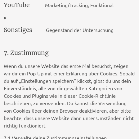
YouTube
Marketing/Tracking, Funktional
google-
Consent
recaptch
to
service
Sonstiges
Gegenstand der Untersuchung
youtube
Consent
to
service
7. Zustimmung
sonstiges
Wenn du unsere Website das erste Mal besuchst, zeigen
wir dir ein Pop-Up mit einer Erklärung über Cookies. Sobald
du auf „Einstellungen speichern“ klickst, gibst du uns dein
Einverständnis, alle von dir gewählten Kategorien von
Cookies und Plugins wie in dieser Cookie-Richtlinie
beschrieben, zu verwenden. Du kannst die Verwendung
von Cookies über deinen Browser deaktivieren, aber bitte
beachte, dass unsere Website dann unter Umständen nicht
richtig funktioniert.
7.1 Verwalte deine Zustimmungseinstellungen