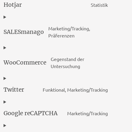
Hotjar
Statistik
google-
Consent
doublecli
to
service
Marketing/Tracking,
hotjar
SALESmanago
Consent
Präferenzen
to
service
salesman
Gegenstand der
WooCommerce
Consent
Untersuchung
to
service
woocomm
Twitter
Funktional, Marketing/Tracking
Consent
to
service
Google reCAPTCHA
Marketing/Tracking
twitter
Consent
to
service