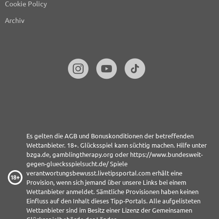
Cookie Policy
Cuebiq Group, LLC
Archiv
Datenschutz-Bestimmungen
Exactag GmbH
Datenschutz-Bestimmungen
Celtra Inc.
Datenschutz-Bestimmungen
Footballco Media Limited
Datenschutz-Bestimmungen
Es gelten die AGB und Bonuskonditionen der betreffenden
Wettanbieter. 18+. Glücksspiel kann süchtig machen. Hilfe unter
Gemius SA
bzga.de
,
gamblingtherapy.org
oder
https://www.bundesweit-
Datenschutz-Bestimmungen
gegen-gluecksspielsucht.de/
Spiele
verantwortungsbewusst.livetipsportal.com erhält eine
Provision, wenn sich jemand über unsere Links bei einem
Browsi
Wettanbieter anmeldet. Sämtliche Provisionen haben keinen
Datenschutz-Bestimmungen
Einfluss auf den Inhalt dieses Tipp-Portals. Alle aufgelisteten
Wettanbieter sind im Besitz einer Lizenz der
Gemeinsamen
SheMedia, LLC