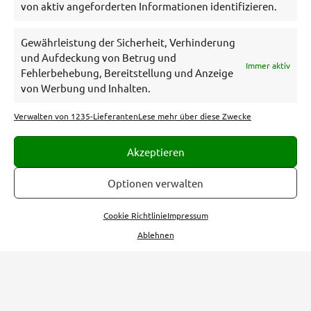
Meist genutzte Boni
von aktiv angeforderten Informationen identifizieren.
Bet365 Bonus
Gewährleistung der Sicherheit, Verhinderung
und Aufdeckung von Betrug und
Tipico Bonus
Immer aktiv
Fehlerbehebung, Bereitstellung und Anzeige
Betano Bonus
von Werbung und Inhalten.
Bwin Bonus
Verwalten von 1235-Lieferanten
Lese mehr über diese Zwecke
NEObet Bonus
Akzeptieren
Allgemeines
Optionen verwalten
Über uns
Cookie Richtlinie
Impressum
Ablehnen
Hilfe/Kontakt
HOME
TIPPS
MEHR
Datenschutzerklärung
Impressum
Disclaimer