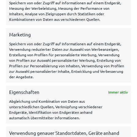
Speichern von oder Zugriff auf Informationen auf einem Endgerät,
🇩🇪
2. Bundesliga
Messung der Werbeleistung, Messung der Performance von
🌟
Champions League
Inhalten, Analyse von Zielgruppen durch Statistiken oder
Kombinationen von Daten aus verschiedenen Quellen.
🏴󠁧󠁢󠁥󠁮󠁧󠁿
Premier League
Marketing
🇪🇸
La Liga
Speichern von oder Zugriff auf Informationen auf einem Endgerät,
Verwendung reduzierter Daten zur Auswahl von Werbeanzeigen,
Erstellung von Profilen für personalisierte Werbung, Verwendung
Rund ums Wetten
von Profilen zur Auswahl personalisierter Werbung, Erstellung von
Profilen zur Personalisierung von Inhalten, Verwendung von Profilen
zur Auswahl personalisierter Inhalte, Entwicklung und Verbesserung
🧠
Wettstrategien
der Angebote.
📱
Wettrechner
Eigenschaften
Immer aktiv
📚
Sportwetten ABC
Abgleichung und Kombination von Daten aus
🎯
KI-Prognosen
unterschiedlichen Quellen, Verknüpfung verschiedener
Endgeräte, Identifikation von Endgeräten anhand
🗞️
Sportwetten News
automatisch übermittelter Informationen.
Verwendung genauer Standortdaten, Geräte anhand