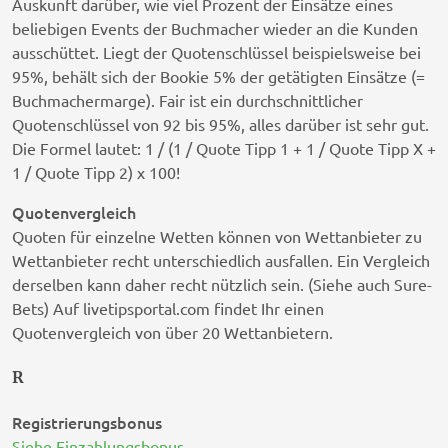
Auskunft darüber, wie viel Prozent der Einsätze eines
beliebigen Events der Buchmacher wieder an die Kunden
ausschüttet. Liegt der Quotenschlüssel beispielsweise bei
95%, behält sich der Bookie 5% der getätigten Einsätze (=
Buchmachermarge). Fair ist ein durchschnittlicher
Quotenschlüssel von 92 bis 95%, alles darüber ist sehr gut.
Die Formel lautet: 1 / (1 / Quote Tipp 1 + 1 / Quote Tipp X +
1 / Quote Tipp 2) x 100!
Quotenvergleich
Quoten für einzelne Wetten können von Wettanbieter zu
Wettanbieter recht unterschiedlich ausfallen. Ein Vergleich
derselben kann daher recht nützlich sein. (Siehe auch Sure-
Bets) Auf livetipsportal.com findet Ihr einen
Quotenvergleich von über 20 Wettanbietern.
R
Registrierungsbonus
Siehe Einzahlungsbonus