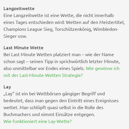
Langzeitwette
Eine Langzeitwette ist eine Wette, die nicht innerhalb
eines Tages entschieden wird: Wetten auf den Meistertitel,
Champions League Sieg, Torschützenkönig, Wimbledon-
Sieger usw.
Last Minute Wette
Bei Last Minute Wetten platziert man – wie der Name
schon sagt – seinen Tipp in sprichwörtlich letzter Minute,
also unmittelbar vor Endes eines Spiels.
Wie gewinne ich
mit der Last-Minute-Wetten Strategie?
Lay
„Lay“ ist ein bei Wettbörsen gängiger Begriff und
bedeutet, dass man gegen den Eintritt eines Ereignisses
wettet. Man schlüpft quasi selbst in die Rolle des
Buchmachers und nimmt Einsätze entgegen.
Wie funktioniert eine Lay-Wette?