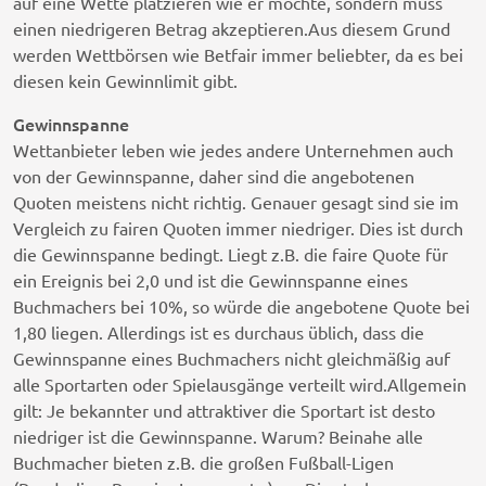
auf eine Wette platzieren wie er möchte, sondern muss
einen niedrigeren Betrag akzeptieren.Aus diesem Grund
werden Wettbörsen wie Betfair immer beliebter, da es bei
diesen kein Gewinnlimit gibt.
Gewinnspanne
Wettanbieter leben wie jedes andere Unternehmen auch
von der Gewinnspanne, daher sind die angebotenen
Quoten meistens nicht richtig. Genauer gesagt sind sie im
Vergleich zu fairen Quoten immer niedriger. Dies ist durch
die Gewinnspanne bedingt. Liegt z.B. die faire Quote für
ein Ereignis bei 2,0 und ist die Gewinnspanne eines
Buchmachers bei 10%, so würde die angebotene Quote bei
1,80 liegen. Allerdings ist es durchaus üblich, dass die
Gewinnspanne eines Buchmachers nicht gleichmäßig auf
alle Sportarten oder Spielausgänge verteilt wird.Allgemein
gilt: Je bekannter und attraktiver die Sportart ist desto
niedriger ist die Gewinnspanne. Warum? Beinahe alle
Buchmacher bieten z.B. die großen Fußball-Ligen