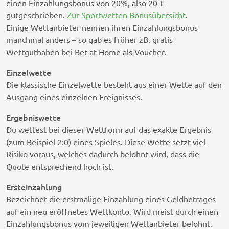
einen Einzahlungsbonus von 20%, also 20 €
gutgeschrieben.
Zur Sportwetten Bonusübersicht
.
Einige Wettanbieter nennen ihren Einzahlungsbonus
manchmal anders – so gab es früher zB. gratis
Wettguthaben bei Bet at Home als Voucher.
Einzelwette
Die klassische Einzelwette besteht aus einer Wette auf den
Ausgang eines einzelnen Ereignisses.
Ergebniswette
Du wettest bei dieser Wettform auf das exakte Ergebnis
(zum Beispiel 2:0) eines Spieles. Diese Wette setzt viel
Risiko voraus, welches dadurch belohnt wird, dass die
Quote entsprechend hoch ist.
Ersteinzahlung
Bezeichnet die erstmalige Einzahlung eines Geldbetrages
auf ein neu eröffnetes Wettkonto. Wird meist durch einen
Einzahlungsbonus vom jeweiligen Wettanbieter belohnt.