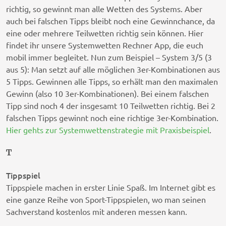
richtig, so gewinnt man alle Wetten des Systems. Aber
auch bei falschen Tipps bleibt noch eine Gewinnchance, da
eine oder mehrere Teilwetten richtig sein können. Hier
findet ihr unsere Systemwetten Rechner App, die euch
mobil immer begleitet. Nun zum Beispiel – System 3/5 (3
aus 5): Man setzt auf alle möglichen 3er-Kombinationen aus
5 Tipps. Gewinnen alle Tipps, so erhält man den maximalen
Gewinn (also 10 3er-Kombinationen). Bei einem falschen
Tipp sind noch 4 der insgesamt 10 Teilwetten richtig. Bei 2
falschen Tipps gewinnt noch eine richtige 3er-Kombination.
Hier gehts zur Systemwettenstrategie mit Praxisbeispiel
.
T
Tippspiel
Tippspiele machen in erster Linie Spaß. Im Internet gibt es
eine ganze Reihe von Sport-Tippspielen, wo man seinen
Sachverstand kostenlos mit anderen messen kann.