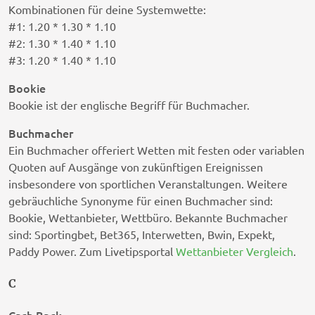
Kombinationen für deine Systemwette:
#1: 1.20 * 1.30 * 1.10
#2: 1.30 * 1.40 * 1.10
#3: 1.20 * 1.40 * 1.10
Bookie
Bookie ist der englische Begriff für Buchmacher.
Buchmacher
Ein Buchmacher offeriert Wetten mit festen oder variablen
Quoten auf Ausgänge von zukünftigen Ereignissen
insbesondere von sportlichen Veranstaltungen. Weitere
gebräuchliche Synonyme für einen Buchmacher sind:
Bookie, Wettanbieter, Wettbüro. Bekannte Buchmacher
sind: Sportingbet, Bet365, Interwetten, Bwin, Expekt,
Paddy Power. Zum Livetipsportal
Wettanbieter Vergleich
.
C
Cash Back