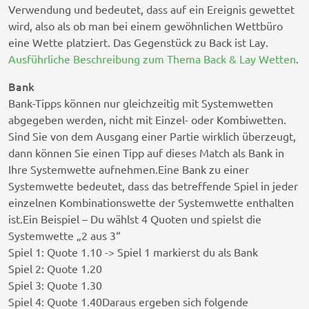
Verwendung und bedeutet, dass auf ein Ereignis gewettet
wird, also als ob man bei einem gewöhnlichen Wettbüro
eine Wette platziert. Das Gegenstück zu Back ist Lay.
Ausführliche Beschreibung zum Thema Back & Lay Wetten
.
Bank
Bank-Tipps können nur gleichzeitig mit Systemwetten
abgegeben werden, nicht mit Einzel- oder Kombiwetten.
Sind Sie von dem Ausgang einer Partie wirklich überzeugt,
dann können Sie einen Tipp auf dieses Match als Bank in
Ihre Systemwette aufnehmen.Eine Bank zu einer
Systemwette bedeutet, dass das betreffende Spiel in jeder
einzelnen Kombinationswette der Systemwette enthalten
ist.Ein Beispiel – Du wählst 4 Quoten und spielst die
Systemwette „2 aus 3“
Spiel 1: Quote 1.10 -> Spiel 1 markierst du als Bank
Spiel 2: Quote 1.20
Spiel 3: Quote 1.30
Spiel 4: Quote 1.40Daraus ergeben sich folgende