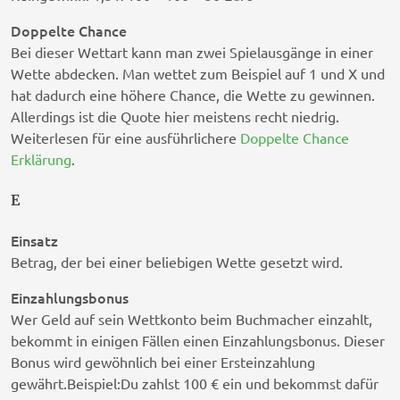
Doppelte Chance
Bei dieser Wettart kann man zwei Spielausgänge in einer
Wette abdecken. Man wettet zum Beispiel auf 1 und X und
hat dadurch eine höhere Chance, die Wette zu gewinnen.
Allerdings ist die Quote hier meistens recht niedrig.
Weiterlesen für eine ausführlichere
Doppelte Chance
Erklärung
.
E
Einsatz
Betrag, der bei einer beliebigen Wette gesetzt wird.
Einzahlungsbonus
Wer Geld auf sein Wettkonto beim Buchmacher einzahlt,
bekommt in einigen Fällen einen Einzahlungsbonus. Dieser
Bonus wird gewöhnlich bei einer Ersteinzahlung
gewährt.Beispiel:Du zahlst 100 € ein und bekommst dafür