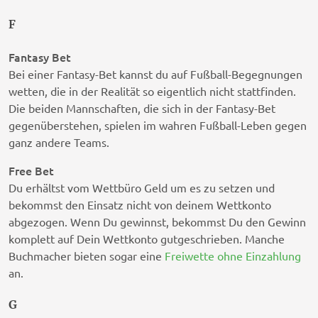
F
Fantasy Bet
Bei einer Fantasy-Bet kannst du auf Fußball-Begegnungen
wetten, die in der Realität so eigentlich nicht stattfinden.
Die beiden Mannschaften, die sich in der Fantasy-Bet
gegenüberstehen, spielen im wahren Fußball-Leben gegen
ganz andere Teams.
Free Bet
Du erhältst vom Wettbüro Geld um es zu setzen und
bekommst den Einsatz nicht von deinem Wettkonto
abgezogen. Wenn Du gewinnst, bekommst Du den Gewinn
komplett auf Dein Wettkonto gutgeschrieben. Manche
Buchmacher bieten sogar eine
Freiwette ohne Einzahlung
an.
G