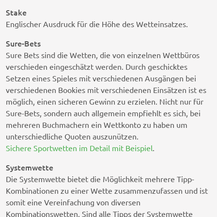
Stake
Englischer Ausdruck für die Höhe des Wetteinsatzes.
Sure-Bets
Sure Bets sind die Wetten, die von einzelnen Wettbüros
verschieden eingeschätzt werden. Durch geschicktes
Setzen eines Spieles mit verschiedenen Ausgängen bei
verschiedenen Bookies mit verschiedenen Einsätzen ist es
möglich, einen sicheren Gewinn zu erzielen. Nicht nur für
Sure-Bets, sondern auch allgemein empfiehlt es sich, bei
mehreren Buchmachern ein Wettkonto zu haben um
unterschiedliche Quoten auszunützen.
Sichere Sportwetten im Detail mit Beispiel
.
Systemwette
Die Systemwette bietet die Möglichkeit mehrere Tipp-
Kombinationen zu einer Wette zusammenzufassen und ist
somit eine Vereinfachung von diversen
Kombinationswetten. Sind alle Tipps der Systemwette