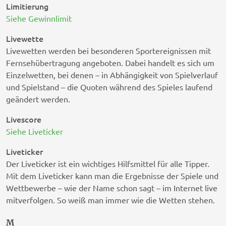
Limitierung
Siehe Gewinnlimit
Livewette
Livewetten werden bei besonderen Sportereignissen mit
Fernsehübertragung angeboten. Dabei handelt es sich um
Einzelwetten, bei denen – in Abhängigkeit von Spielverlauf
und Spielstand – die Quoten während des Spieles laufend
geändert werden.
Livescore
Siehe Liveticker
Liveticker
Der Liveticker ist ein wichtiges Hilfsmittel für alle Tipper.
Mit dem Liveticker kann man die Ergebnisse der Spiele und
Wettbewerbe – wie der Name schon sagt – im Internet live
mitverfolgen. So weiß man immer wie die Wetten stehen.
M