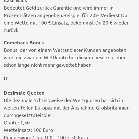
Bedeutet Geld zurück Garantie und wird immer in
Prozentsätzen angegeben.Beispiel für 20%:Verlierst Du
eine Wette mit 100 € Einsatz, bekommst Du 20 € wieder
zurück.
Comeback Bonus
Bonus, der von einem Wettanbieter Kunden angeboten
wird, die zwar ein Wettkonto bei diesem besitzen, aber
schon lange nicht mehr gewettet haben.
D
Dezimale Quoten
Die dezimale Schreibweise der Wettquoten hat sich in
weiten Teilen Europas mit der Ausnahme Großbritannien
durchgesetzt.Beispiel:
Quote: 1,50
Wetteinsatz: 100 Euro
Reingewinn: 1,5 x 100 – 100 = 50 Euro