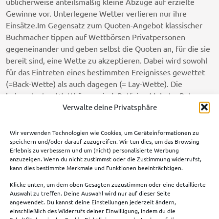
üblicherweise anteilsmäßig kleine Abzüge auf erzielte
Gewinne vor. Unterlegene Wetter verlieren nur ihre
Einsätze.Im Gegensatz zum Quoten-Angebot klassischer
Buchmacher tippen auf Wettbörsen Privatpersonen
gegeneinander und geben selbst die Quoten an, für die sie
bereit sind, eine Wette zu akzeptieren. Dabei wird sowohl
für das Eintreten eines bestimmten Ereignisses gewettet
(=Back-Wette) als auch dagegen (= Lay-Wette). Die
bekanntesten Wettbörsen sind: Betfair – Mybet – Betsson.
Verwalte deine Privatsphäre
Wetteinsatz
Der Wetteinsatz ist jener Betrag um den gewettet wird.
Wir verwenden Technologien wie Cookies, um Geräteinformationen zu
Gewinnt man eine Wette, dann erhält man den
speichern und/oder darauf zuzugreifen. Wir tun dies, um das Browsing-
Wetteinsatz zurück und bekommt dazu noch den Gewinn.
Erlebnis zu verbessern und um (nicht) personalisierte Werbung
anzuzeigen. Wenn du nicht zustimmst oder die Zustimmung widerrufst,
kann dies bestimmte Merkmale und Funktionen beeinträchtigen.
Wettkonto
Konto bei einem Wettbüro auf das Du Geld einzahlst, um
Klicke unten, um dem oben Gesagten zuzustimmen oder eine detaillierte
dann Wetten zu tätigen und sich das Geld im Gewinnfall
Auswahl zu treffen. Deine Auswahl wird nur auf dieser Seite
angewendet. Du kannst deine Einstellungen jederzeit ändern,
evtl. wieder auszahlen zu lassen.
einschließlich des Widerrufs deiner Einwilligung, indem du die