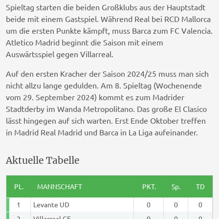
Spieltag starten die beiden Großklubs aus der Hauptstadt
beide mit einem Gastspiel. Während Real bei RCD Mallorca
um die ersten Punkte kämpft, muss Barca zum FC Valencia.
Atletico Madrid beginnt die Saison mit einem
Auswärtsspiel gegen Villarreal.
Auf den ersten Kracher der Saison 2024/25 muss man sich
nicht allzu lange gedulden. Am 8. Spieltag (Wochenende
vom 29. September 2024) kommt es zum Madrider
Stadtderby im Wanda Metropolitano. Das große El Clasico
lässt hingegen auf sich warten. Erst Ende Oktober treffen
in Madrid Real Madrid und Barca in La Liga aufeinander.
Aktuelle Tabelle
PL.
MANNSCHAFT
PKT.
Sp.
TD
1
Levante UD
0
0
0
2
Villarreal CF
0
0
0