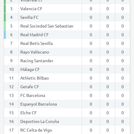
3
Valencia CF
0
0
0
4
Sevilla FC
0
0
0
5
Real Sociedad San Sebastian
0
0
0
6
Real Madrid CF
0
0
0
7
Real Betis Sevilla
0
0
0
8
Rayo Vallecano
0
0
0
9
Racing Santander
0
0
0
10
Málaga CF
0
0
0
11
Athletic Bilbao
0
0
0
12
Getafe CF
0
0
0
13
FC Barcelona
0
0
0
14
Espanyol Barcelona
0
0
0
15
Elche CF
0
0
0
16
Deportivo La Coruña
0
0
0
17
RC Celta de Vigo
0
0
0