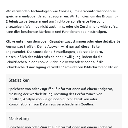
🗞️
Sportwetten News
Wir verwenden Technologien wie Cookies, um Geräteinformationen zu
speichern und/oder darauf zuzugreifen. Wir tun dies, um das Browsing-
Erlebnis zu verbessern und um (nicht) personalisierte Werbung
anzuzeigen. Wenn du nicht zustimmst oder die Zustimmung widerrufst,
Meist genutzte Boni
kann dies bestimmte Merkmale und Funktionen beeinträchtigen.
Klicke unten, um dem oben Gesagten zuzustimmen oder eine detaillierte
Bet365 Bonus
Auswahl zu treffen. Deine Auswahl wird nur auf dieser Seite
angewendet. Du kannst deine Einstellungen jederzeit ändern,
Tipico Bonus
einschließlich des Widerrufs deiner Einwilligung, indem du die
Schaltflächen in der Cookie-Richtlinie verwendest oder auf die
Betano Bonus
Schaltfläche "Einwilligung verwalten" am unteren Bildschirmrand klickst.
Bwin Bonus
Statistiken
NEObet Bonus
Speichern von oder Zugriff auf Informationen auf einem Endgerät,
Messung der Werbeleistung, Messung der Performance von
Inhalten, Analyse von Zielgruppen durch Statistiken oder
Allgemeines
Kombinationen von Daten aus verschiedenen Quellen.
Über uns
Marketing
Speichern von oder Zugriff auf Informationen auf einem Endgerät,
Hilfe/Kontakt