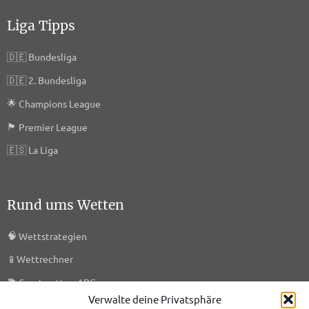
Liga Tipps
🇩🇪
Bundesliga
🇩🇪
2. Bundesliga
🌟
Champions League
🏴󠁧󠁢󠁥󠁮󠁧󠁿
Premier League
🇪🇸
La Liga
Rund ums Wetten
🧠
Wettstrategien
📱
Wettrechner
📚
Sportwetten ABC
Verwalte deine Privatsphäre
🎯
KI-Prognosen