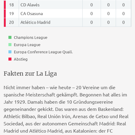
18
CD Alavés
0
0
0
19
CA Osasuna
0
0
0
20
Atlético Madrid
0
0
0
Champions League
Europa League
Europa Conference League Quali.
Abstieg
Fakten zur La Liga
Nicht immer haben – wie heute – 20 Vereine um die
spanische Meisterschaft gekämpft. Begonnen hat alles im
Jahr 1929. Damals haben die 10 Gründungsvereine
gegeneinander gekickt. Das waren aus dem Baskenland:
Athletic Bilbao, Real Unión Irún, Arenas de Getxo und Real
Sociedad, aus der autonomen Gemeinschaft Madrid: Real
Madrid und Atlético Madrid, aus Katalonien: der FC