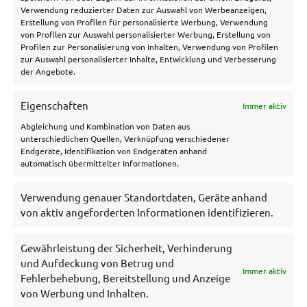
Verwendung reduzierter Daten zur Auswahl von Werbeanzeigen,
Datenschutzerklärung
Erstellung von Profilen für personalisierte Werbung, Verwendung
von Profilen zur Auswahl personalisierter Werbung, Erstellung von
Impressum
Profilen zur Personalisierung von Inhalten, Verwendung von Profilen
zur Auswahl personalisierter Inhalte, Entwicklung und Verbesserung
Disclaimer
der Angebote.
Cookie Policy
Eigenschaften
Immer aktiv
Archiv
Abgleichung und Kombination von Daten aus
unterschiedlichen Quellen, Verknüpfung verschiedener
Endgeräte, Identifikation von Endgeräten anhand
automatisch übermittelter Informationen.
Verwendung genauer Standortdaten, Geräte anhand
von aktiv angeforderten Informationen identifizieren.
Gewährleistung der Sicherheit, Verhinderung
und Aufdeckung von Betrug und
Immer aktiv
Es gelten die AGB und Bonuskonditionen der betreffenden
Fehlerbehebung, Bereitstellung und Anzeige
Wettanbieter. 18+. Glücksspiel kann süchtig machen. Hilfe unter
von Werbung und Inhalten.
bzga.de
,
gamblingtherapy.org
oder
https://www.bundesweit-