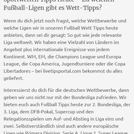
Fußball-Ligen gibt es Wett-Tipps?
Wenn du dich jetzt noch fragst, welche Wettbewerbe und
welche Ligen wir in unseren Fußball Wett Tipps heute
anbieten, dann sei dir gesagt: So gut wie jede relevante
Liga weltweit. Wir haben eine Vielzahl von Ländern im
Angebot plus internationale Ereignisse von jedem
Kontinent. WM, EM, die Champions League und Europa
League, die Copa America, Jugendturniere oder die Copa
Libertadores – bei livetipsportal.com bekommst du alles
geliefert.
Interessierst du dich für die deutschen Wettbewerbe, dann
geben wir uns nicht nur mit der Bundesliga zufrieden. Wir
bieten euch auch Fußball Tipps heute zur 2. Bundesliga, der
3. Liga, dem DFB-Pokal, Supercup und den
Relegationsspielen um Auf- und Abstieg in Liga eins und
zwei. Selbstverständlich sind auch andere europäische
Ligen wie Primera Division, Serie A, Ligue 1, Super League