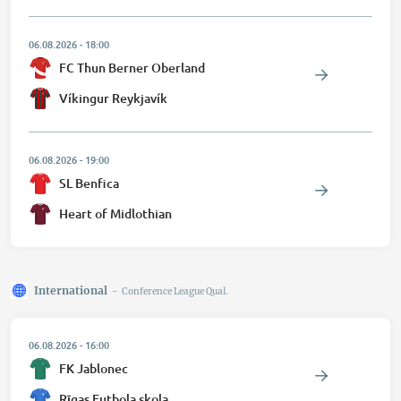
06.08.2026
-
18:00
FC Thun Berner Oberland
Víkingur Reykjavík
06.08.2026
-
19:00
SL Benfica
Heart of Midlothian
International
-
Conference League Qual.
06.08.2026
-
16:00
FK Jablonec
Rīgas Futbola skola