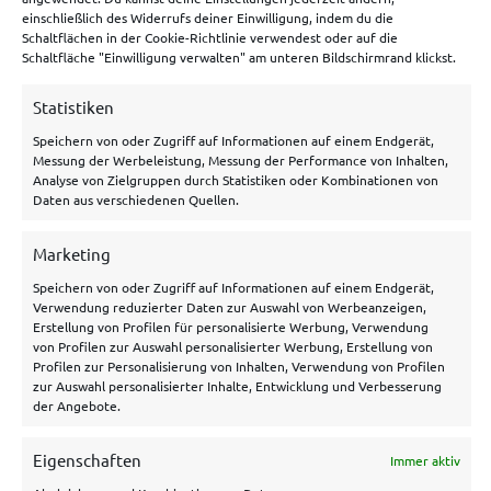
verstärkt auf Favoriten, Unentschieden Tipps werden
einschließlich des Widerrufs deiner Einwilligung, indem du die
Schaltflächen in der Cookie-Richtlinie verwendest oder auf die
deutlich seltener gespielt) müssen natürlich auch die
Schaltfläche "Einwilligung verwalten" am unteren Bildschirmrand klickst.
Buchmacher reagieren, um keinen großen Verlust
einzufahren. Sie senken die Quoten auf viel bewettete
Statistiken
Favoriten und erhöhen die Außenseiterquote. Das führt
Speichern von oder Zugriff auf Informationen auf einem Endgerät,
dazu, dass auch wieder verstärkt Außenseitertipps
Messung der Werbeleistung, Messung der Performance von Inhalten,
abgegeben werden. Damit balancieren sich die Einsätze zu
Analyse von Zielgruppen durch Statistiken oder Kombinationen von
einem guten Teil aus und der Buchmacher steigt bei jedem
Daten aus verschiedenen Quellen.
Ausgang mit einem positiven Ergebnis aus. Das
funktioniert natürlich nicht immer perfekt. Über die
Marketing
Summe der Spiele und die Variation der Ergebnisse bleibt
Speichern von oder Zugriff auf Informationen auf einem Endgerät,
für den Buchmacher immer etwas über.
Verwendung reduzierter Daten zur Auswahl von Werbeanzeigen,
Erstellung von Profilen für personalisierte Werbung, Verwendung
Wie heißt es sprichwörtlich? Am Ende gewinnt immer die
von Profilen zur Auswahl personalisierter Werbung, Erstellung von
Profilen zur Personalisierung von Inhalten, Verwendung von Profilen
Bank. Grund genug für dich davon zu profitieren, dein
zur Auswahl personalisierter Inhalte, Entwicklung und Verbesserung
Wettverhalten mit den Fußball Wett-Tipps heute von
der Angebote.
Livetipsportal auf ein neues Level zu heben und vermehrt
von so genannten Value-Bets zu profitieren.
Eigenschaften
Immer aktiv