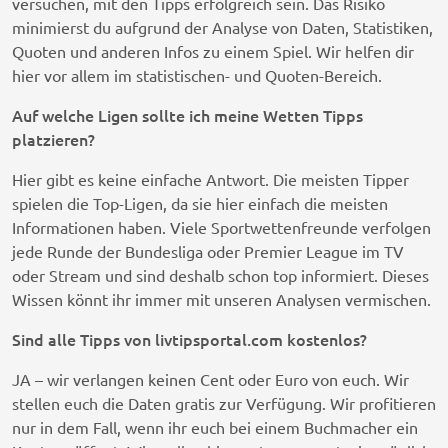
versuchen, mit den Tipps erfolgreich sein. Das Risiko
minimierst du aufgrund der Analyse von Daten, Statistiken,
Quoten und anderen Infos zu einem Spiel. Wir helfen dir
hier vor allem im statistischen- und Quoten-Bereich.
Auf welche Ligen sollte ich meine Wetten Tipps
platzieren?
Hier gibt es keine einfache Antwort. Die meisten Tipper
spielen die Top-Ligen, da sie hier einfach die meisten
Informationen haben. Viele Sportwettenfreunde verfolgen
jede Runde der Bundesliga oder Premier League im TV
oder Stream und sind deshalb schon top informiert. Dieses
Wissen könnt ihr immer mit unseren Analysen vermischen.
Sind alle Tipps von livtipsportal.com kostenlos?
JA – wir verlangen keinen Cent oder Euro von euch. Wir
stellen euch die Daten gratis zur Verfügung. Wir profitieren
nur in dem Fall, wenn ihr euch bei einem Buchmacher ein