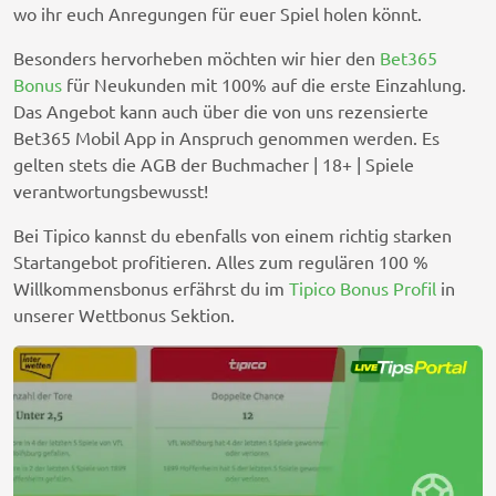
wo ihr euch Anregungen für euer Spiel holen könnt.
Besonders hervorheben möchten wir hier den
Bet365
Bonus
für Neukunden mit 100% auf die erste Einzahlung.
Das Angebot kann auch über die von uns rezensierte
Bet365 Mobil App in Anspruch genommen werden. Es
gelten stets die AGB der Buchmacher | 18+ | Spiele
verantwortungsbewusst!
Bei Tipico kannst du ebenfalls von einem richtig starken
Startangebot profitieren. Alles zum regulären 100 %
Willkommensbonus erfährst du im
Tipico Bonus Profil
in
unserer Wettbonus Sektion.