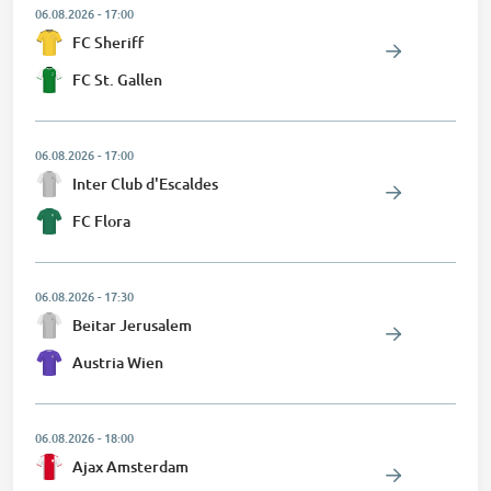
06.08.2026
-
17:00
FC Sheriff
FC St. Gallen
06.08.2026
-
17:00
Inter Club d'Escaldes
FC Flora
06.08.2026
-
17:30
Beitar Jerusalem
Austria Wien
06.08.2026
-
18:00
Ajax Amsterdam