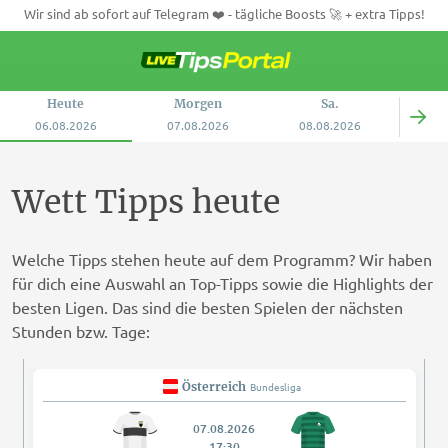
Wir sind ab sofort auf Telegram ❤️ - tägliche Boosts 🚀 + extra Tipps!
Weiter
zum
Inhalt
Heute
Morgen
Sa.
06.08.2026
07.08.2026
08.08.2026
So.
09.08.2026
Wett Tipps heute
Welche Tipps stehen heute auf dem Programm? Wir haben
für dich eine Auswahl an Top-Tipps sowie die Highlights der
besten Ligen. Das sind die besten Spielen der nächsten
Stunden bzw. Tage:
Österreich
Bundesliga
07.08.2026
17:30