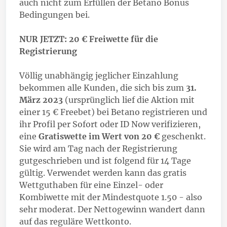
auch nicht zum Erfüllen der Betano Bonus
Bedingungen bei.
NUR JETZT: 20 € Freiwette für die
Registrierung
Völlig unabhängig jeglicher Einzahlung
bekommen alle Kunden, die sich bis zum
31.
März 2023
(ursprünglich lief die Aktion mit
einer 15 € Freebet) bei Betano registrieren und
ihr Profil per Sofort oder ID Now verifizieren,
eine
Gratiswette im Wert von 20 €
geschenkt.
Sie wird am Tag nach der Registrierung
gutgeschrieben und ist folgend für 14 Tage
gültig. Verwendet werden kann das gratis
Wettguthaben für eine Einzel- oder
Kombiwette mit der Mindestquote 1.50 - also
sehr moderat. Der Nettogewinn wandert dann
auf das reguläre Wettkonto.