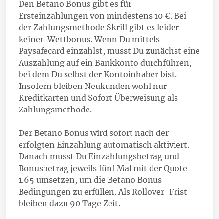
Den Betano Bonus gibt es für
Ersteinzahlungen von mindestens 10 €. Bei
der Zahlungsmethode Skrill gibt es leider
keinen Wettbonus. Wenn Du mittels
Paysafecard einzahlst, musst Du zunächst eine
Auszahlung auf ein Bankkonto durchführen,
bei dem Du selbst der Kontoinhaber bist.
Insofern bleiben Neukunden wohl nur
Kreditkarten und Sofort Überweisung als
Zahlungsmethode.
Der Betano Bonus wird sofort nach der
erfolgten Einzahlung automatisch aktiviert.
Danach musst Du Einzahlungsbetrag und
Bonusbetrag jeweils fünf Mal mit der Quote
1.65 umsetzen, um die Betano Bonus
Bedingungen zu erfüllen. Als Rollover-Frist
bleiben dazu 90 Tage Zeit.