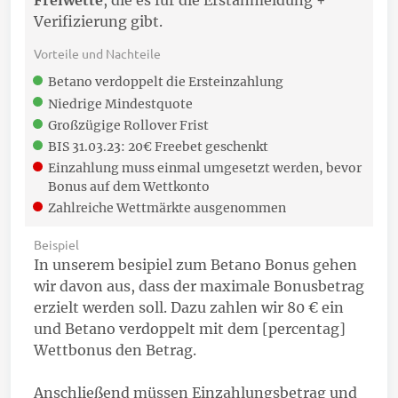
Freiwette
, die es für die Erstanmeldung +
Verifizierung gibt.
Vorteile und Nachteile
Betano verdoppelt die Ersteinzahlung
Niedrige Mindestquote
Großzügige Rollover Frist
BIS 31.03.23: 20€ Freebet geschenkt
Einzahlung muss einmal umgesetzt werden, bevor
Bonus auf dem Wettkonto
Zahlreiche Wettmärkte ausgenommen
Beispiel
In unserem besipiel zum Betano Bonus gehen
wir davon aus, dass der maximale Bonusbetrag
erzielt werden soll. Dazu zahlen wir 80 € ein
und Betano verdoppelt mit dem [percentag]
Wettbonus den Betrag.
Anschließend müssen Einzahlungsbetrag und