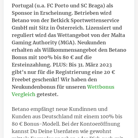
Portugal (u.a. FC Porto und SC Braga) als
Sponsor in Erscheinung. Betrieben wird
Betano von der Betkick Sportwettenservice
GmbH mit Sitz in Österreich. Lizensiert und
reguliert wird das Wettangebot von der Malta
Gaming Authority (MGA). Neukunden
erhalten als Willkommensangebot den Betano
Bonus mit 100% bis 80 € auf die
Ersteinzahlung. PLUS: Bis 31. März 2023
gibt's nur für die Registrierung eine 20 €
Freebet geschenkt! Wir haben den
Neukundenbonus für unseren
Wettbonus
Vergleich
getestet.
Betano empfängt neue Kundinnen und
Kunden aus Deutschland mit einem 100% bis
80 € Bonus-Modell. Bei der Kontoeröffnung
kannst Du Deine Userdaten wie gewohnt