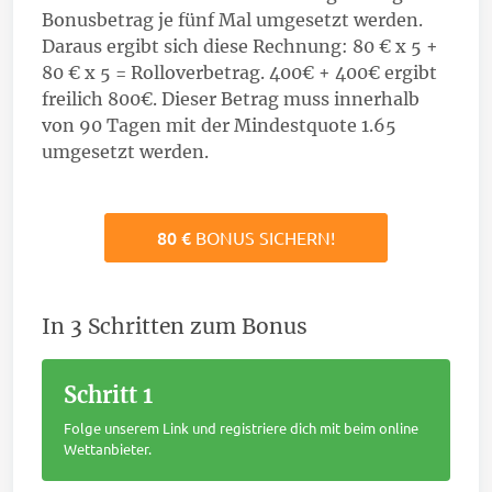
Bonusbetrag je fünf Mal umgesetzt werden.
Daraus ergibt sich diese Rechnung: 80 € x 5 +
80 € x 5 = Rolloverbetrag. 400€ + 400€ ergibt
freilich 800€. Dieser Betrag muss innerhalb
von 90 Tagen mit der Mindestquote 1.65
umgesetzt werden.
80 €
BONUS SICHERN!
In 3 Schritten zum Bonus
Schritt 1
Folge unserem Link und registriere dich mit beim online
Wettanbieter.