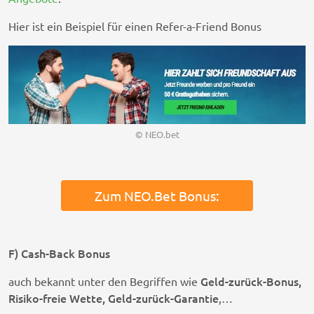
Hier ist ein Beispiel für einen Refer-a-Friend Bonus
© NEO.bet
Zum NEO.Bet Bonus:
F) Cash-Back Bonus
Geld-zurück-Bonus,
auch bekannt unter den Begriffen wie
Risiko-freie Wette, Geld-zurück-Garantie
,…