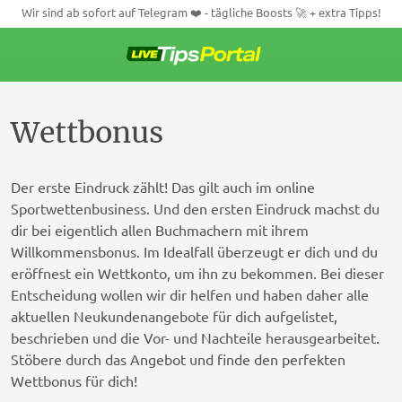
Wir sind ab sofort auf Telegram ❤️ - tägliche Boosts 🚀 + extra Tipps!
Weiter
zum
Inhalt
Wettbonus
Der erste Eindruck zählt! Das gilt auch im online
Sportwettenbusiness. Und den ersten Eindruck machst du
dir bei eigentlich allen Buchmachern mit ihrem
Willkommensbonus. Im Idealfall überzeugt er dich und du
eröffnest ein Wettkonto, um ihn zu bekommen. Bei dieser
Entscheidung wollen wir dir helfen und haben daher alle
aktuellen Neukundenangebote für dich aufgelistet,
beschrieben und die Vor- und Nachteile herausgearbeitet.
Stöbere durch das Angebot und finde den perfekten
Wettbonus für dich!