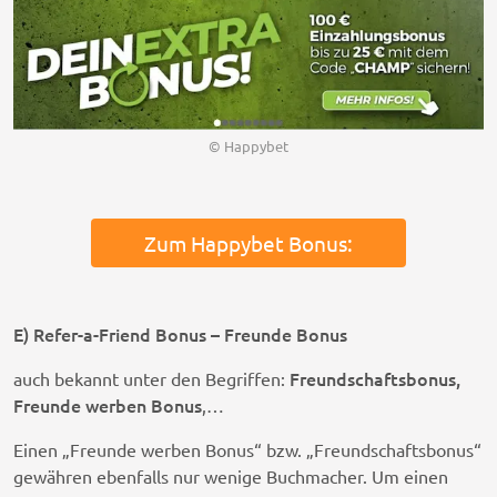
© Happybet
Zum Happybet Bonus:
E) Refer-a-Friend Bonus – Freunde Bonus
Freundschaftsbonus,
auch bekannt unter den Begriffen:
Freunde werben Bonus
,…
Einen „Freunde werben Bonus“ bzw. „Freundschaftsbonus“
gewähren ebenfalls nur wenige Buchmacher. Um einen