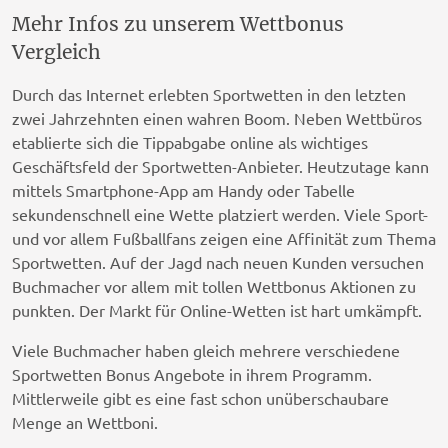
Mehr Infos zu unserem Wettbonus
Vergleich
Durch das Internet erlebten Sportwetten in den letzten
zwei Jahrzehnten einen wahren Boom. Neben Wettbüros
etablierte sich die Tippabgabe online als wichtiges
Geschäftsfeld der Sportwetten-Anbieter. Heutzutage kann
mittels Smartphone-App am Handy oder Tabelle
sekundenschnell eine Wette platziert werden. Viele Sport-
und vor allem Fußballfans zeigen eine Affinität zum Thema
Sportwetten. Auf der Jagd nach neuen Kunden versuchen
Buchmacher vor allem mit tollen Wettbonus Aktionen zu
punkten. Der Markt für Online-Wetten ist hart umkämpft.
Viele Buchmacher haben gleich mehrere verschiedene
Sportwetten Bonus Angebote in ihrem Programm.
Mittlerweile gibt es eine fast schon unüberschaubare
Menge an Wettboni.