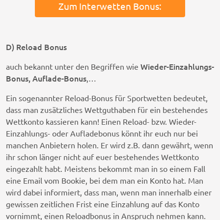
Zum Interwetten Bonus:
D) Reload Bonus
Wieder-Einzahlungs-
auch bekannt unter den Begriffen wie
Bonus, Auflade-Bonus
,…
Ein sogenannter Reload-Bonus für Sportwetten bedeutet,
dass man zusätzliches Wettguthaben für ein bestehendes
Wettkonto kassieren kann! Einen Reload- bzw. Wieder-
Einzahlungs- oder Aufladebonus könnt ihr euch nur bei
manchen Anbietern holen. Er wird z.B. dann gewährt, wenn
ihr schon länger nicht auf euer bestehendes Wettkonto
eingezahlt habt. Meistens bekommt man in so einem Fall
eine Email vom Bookie, bei dem man ein Konto hat. Man
wird dabei informiert, dass man, wenn man innerhalb einer
gewissen zeitlichen Frist eine Einzahlung auf das Konto
vornimmt, einen Reloadbonus in Anspruch nehmen kann.