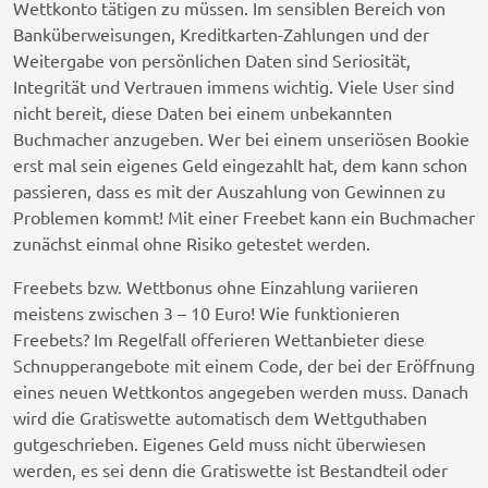
Wettkonto tätigen zu müssen. Im sensiblen Bereich von
Banküberweisungen, Kreditkarten-Zahlungen und der
Weitergabe von persönlichen Daten sind Seriosität,
Integrität und Vertrauen immens wichtig. Viele User sind
nicht bereit, diese Daten bei einem unbekannten
Buchmacher anzugeben. Wer bei einem unseriösen Bookie
erst mal sein eigenes Geld eingezahlt hat, dem kann schon
passieren, dass es mit der Auszahlung von Gewinnen zu
Problemen kommt! Mit einer Freebet kann ein Buchmacher
zunächst einmal ohne Risiko getestet werden.
Freebets bzw. Wettbonus ohne Einzahlung variieren
meistens zwischen 3 – 10 Euro! Wie funktionieren
Freebets? Im Regelfall offerieren Wettanbieter diese
Schnupperangebote mit einem Code, der bei der Eröffnung
eines neuen Wettkontos angegeben werden muss. Danach
wird die Gratiswette automatisch dem Wettguthaben
gutgeschrieben. Eigenes Geld muss nicht überwiesen
werden, es sei denn die Gratiswette ist Bestandteil oder