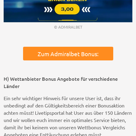
© ADMIRALBET
Zum Admiralbet Bonus:
H) Wettanbieter Bonus Angebote für verschiedene
Länder
Ein sehr wichtiger Hinweis für unsere User ist, dass ihr
unbedingt auf den Gültigkeitsbereich einer Bonusaktion
achten müsst! Livetipsportal hat User aus über 150 Ländern
und wir wollen euch immer ein optimales Service bieten,
damit ihr bei keinem von unseren Wettbonus Vergleichs
Angeboten eine Enttäuschung erleben müsst.