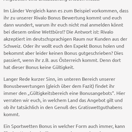
Im Länder Vergleich kann es zum Beispiel vorkommen, dass
ihr zu unserer Rivalo Bonus Bewertung kommt und euch
dann wundert, warum ihr euch nicht mal anmelden könnt
bei diesem online Wettbüro!? Die Antwort ist: Rivalo
akzeptiert im deutschsprachigen Raum nur Kunden aus der
Schweiz. Oder ihr wollt euch den Expekt Bonus holen und
bekommt aber leider keinen Bonus gutgeschrieben? Dies
passiert, wenn ihr z.B. aus Österreich kommt. Denn dort
hat dieser Bonus keine Gültigkeit.
Langer Rede kurzer Sinn, im unteren Bereich unserer
Bonusbewertungen (gleich über dem Fazit) findet ihr
immer den „Gültigkeitsbereich eine Bonusangebots“. Hier
verraten wir euch, in welchem Land das Angebot gilt und
ob ihr tatsächlich in den Genuß des Gratiswettguthabens
kommt.
Ein Sportwetten Bonus in welcher Form auch immer, kann