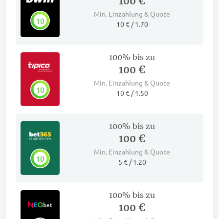
100 €
Min. Einzahlung & Quote
10
10 € / 1.70
100% bis zu
100 €
Min. Einzahlung & Quote
10
10 € / 1.50
100% bis zu
100 €
Min. Einzahlung & Quote
10
5 € / 1.20
100% bis zu
100 €