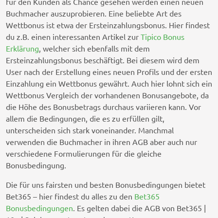
für den Kunden als Chance gesehen werden einen neuen
Buchmacher auszuprobieren. Eine beliebte Art des
Wettbonus ist etwa der Ersteinzahlungsbonus. Hier findest
du z.B. einen interessanten Artikel zur
Tipico Bonus
Erklärung
, welcher sich ebenfalls mit dem
Ersteinzahlungsbonus beschäftigt. Bei diesem wird dem
User nach der Erstellung eines neuen Profils und der ersten
Einzahlung ein Wettbonus gewährt. Auch hier lohnt sich ein
Wettbonus Vergleich der vorhandenen Bonusangebote, da
die Höhe des Bonusbetrags durchaus variieren kann. Vor
allem die Bedingungen, die es zu erfüllen gilt,
unterscheiden sich stark voneinander. Manchmal
verwenden die Buchmacher in ihren AGB aber auch nur
verschiedene Formulierungen für die gleiche
Bonusbedingung.
Die für uns fairsten und besten Bonusbedingungen bietet
Bet365 – hier findest du alles zu den
Bet365
Bonusbedingungen
. Es gelten dabei die AGB von Bet365 |