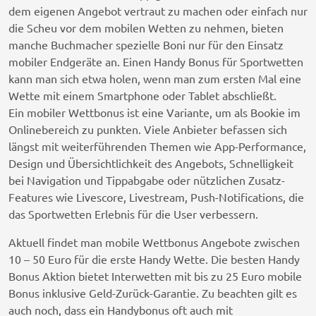
dem eigenen Angebot vertraut zu machen oder einfach nur
die Scheu vor dem mobilen Wetten zu nehmen, bieten
manche Buchmacher spezielle Boni nur für den Einsatz
mobiler Endgeräte an. Einen Handy Bonus für Sportwetten
kann man sich etwa holen, wenn man zum ersten Mal eine
Wette mit einem Smartphone oder Tablet abschließt.
Ein mobiler Wettbonus ist eine Variante, um als Bookie im
Onlinebereich zu punkten. Viele Anbieter befassen sich
längst mit weiterführenden Themen wie App-Performance,
Design und Übersichtlichkeit des Angebots, Schnelligkeit
bei Navigation und Tippabgabe oder nützlichen Zusatz-
Features wie Livescore, Livestream, Push-Notifications, die
das Sportwetten Erlebnis für die User verbessern.
Aktuell findet man mobile Wettbonus Angebote zwischen
10 – 50 Euro für die erste Handy Wette. Die besten Handy
Bonus Aktion bietet Interwetten mit bis zu 25 Euro mobile
Bonus inklusive Geld-Zurück-Garantie. Zu beachten gilt es
auch noch, dass ein Handybonus oft auch mit