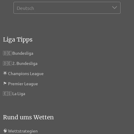
Liga Tipps
🇩🇪
Bundesliga
🇩🇪
2. Bundesliga
🌟
Champions League
🏴󠁧󠁢󠁥󠁮󠁧󠁿
Premier League
🇪🇸
La Liga
Rund ums Wetten
🧠
Wettstrategien