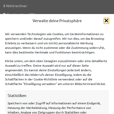
📱
Wettrechner
📚
Sportwetten ABC
Verwalte deine Privatsphäre
🎯
KI-Prognosen
🗞️
Sportwetten News
Wir verwenden Technologien wie Cookies, um Geräteinformationen zu
speichern und/oder darauf zuzugreifen. Wir tun dies, um das Browsing-
Erlebnis zu verbessern und um (nicht) personalisierte Werbung
anzuzeigen. Wenn du nicht zustimmst oder die Zustimmung widerrufst,
Meist genutzte Boni
kann dies bestimmte Merkmale und Funktionen beeinträchtigen.
Klicke unten, um dem oben Gesagten zuzustimmen oder eine detaillierte
Bet365 Bonus
Auswahl zu treffen. Deine Auswahl wird nur auf dieser Seite
angewendet. Du kannst deine Einstellungen jederzeit ändern,
Tipico Bonus
einschließlich des Widerrufs deiner Einwilligung, indem du die
Schaltflächen in der Cookie-Richtlinie verwendest oder auf die
Betano Bonus
Schaltfläche "Einwilligung verwalten" am unteren Bildschirmrand klickst.
Bwin Bonus
Statistiken
NEObet Bonus
Speichern von oder Zugriff auf Informationen auf einem Endgerät,
Messung der Werbeleistung, Messung der Performance von
Inhalten, Analyse von Zielgruppen durch Statistiken oder