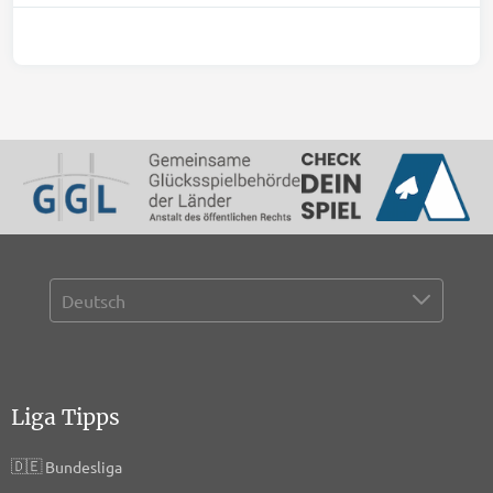
Liga Tipps
🇩🇪
Bundesliga