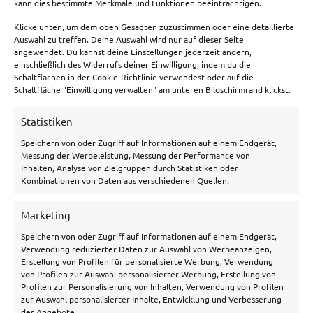
Meist genutzte Boni
kann dies bestimmte Merkmale und Funktionen beeinträchtigen.
Klicke unten, um dem oben Gesagten zuzustimmen oder eine detaillierte
Bet365 Bonus
Auswahl zu treffen. Deine Auswahl wird nur auf dieser Seite
angewendet. Du kannst deine Einstellungen jederzeit ändern,
Tipico Bonus
einschließlich des Widerrufs deiner Einwilligung, indem du die
Schaltflächen in der Cookie-Richtlinie verwendest oder auf die
Betano Bonus
Schaltfläche "Einwilligung verwalten" am unteren Bildschirmrand klickst.
Bwin Bonus
Statistiken
NEObet Bonus
Speichern von oder Zugriff auf Informationen auf einem Endgerät,
Messung der Werbeleistung, Messung der Performance von
Inhalten, Analyse von Zielgruppen durch Statistiken oder
Allgemeines
Kombinationen von Daten aus verschiedenen Quellen.
Über uns
Marketing
Speichern von oder Zugriff auf Informationen auf einem Endgerät,
Hilfe/Kontakt
Verwendung reduzierter Daten zur Auswahl von Werbeanzeigen,
Datenschutzerklärung
Erstellung von Profilen für personalisierte Werbung, Verwendung
von Profilen zur Auswahl personalisierter Werbung, Erstellung von
Impressum
Profilen zur Personalisierung von Inhalten, Verwendung von Profilen
zur Auswahl personalisierter Inhalte, Entwicklung und Verbesserung
Disclaimer
der Angebote.