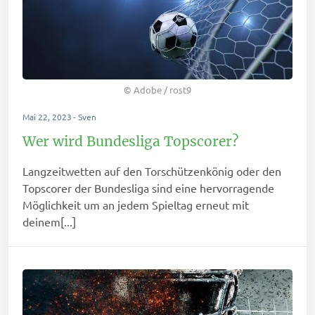
© Adobe / rost9
Mai 22, 2023
- Sven
Wer wird Bundesliga Topscorer?
Langzeitwetten auf den Torschützenkönig oder den
Topscorer der Bundesliga sind eine hervorragende
Möglichkeit um an jedem Spieltag erneut mit
deinem[...]