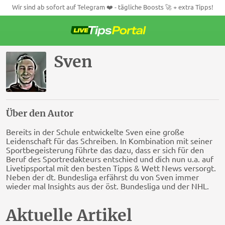
Wir sind ab sofort auf Telegram ❤️ - tägliche Boosts 🚀 + extra Tipps!
Weiter
zum
Inhalt
Sven
Über den Autor
Bereits in der Schule entwickelte Sven eine große
Leidenschaft für das Schreiben. In Kombination mit seiner
Sportbegeisterung führte das dazu, dass er sich für den
Beruf des Sportredakteurs entschied und dich nun u.a. auf
Livetipsportal mit den besten Tipps & Wett News versorgt.
Neben der dt. Bundesliga erfährst du von Sven immer
wieder mal Insights aus der öst. Bundesliga und der NHL.
Aktuelle Artikel