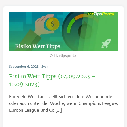
© Livetipsportal
September 6, 2023
- Sven
Risiko Wett Tipps (04.09.2023 –
10.09.2023)
Für viele Wettfans stellt sich vor dem Wochenende
oder auch unter der Woche, wenn Champions League,
Europa League und Co.[...]