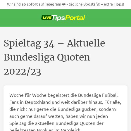
Wir sind ab sofort auf Telegram ❤️ - tägliche Boosts 🚀 + extra Tipps!
Weiter
zum
Inhalt
Spieltag 34 – Aktuelle
Bundesliga Quoten
2022/23
Woche für Woche begeistert die Bundesliga Fußball
Fans in Deutschland und weit darüber hinaus. Für alle,
die nicht nur gerne die Bundesliga gucken, sondern
auch gerne darauf wetten, haben wir nun jeden
Spieltag die aktuellen Bundesliga Quoten der
beliebtesten Bookies im Vergleich.