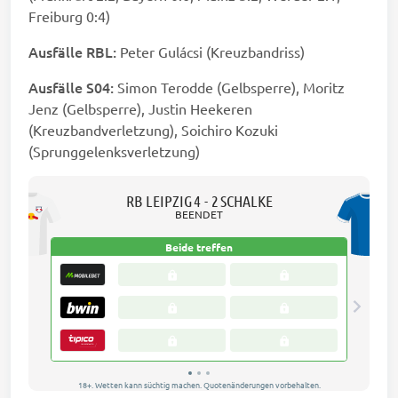
Freiburg 0:4)
Ausfälle RBL:
Peter Gulácsi (Kreuzbandriss)
Ausfälle S04:
Simon Terodde (Gelbsperre), Moritz
Jenz (Gelbsperre), Justin Heekeren
(Kreuzbandverletzung), Soichiro Kozuki
(Sprunggelenksverletzung)