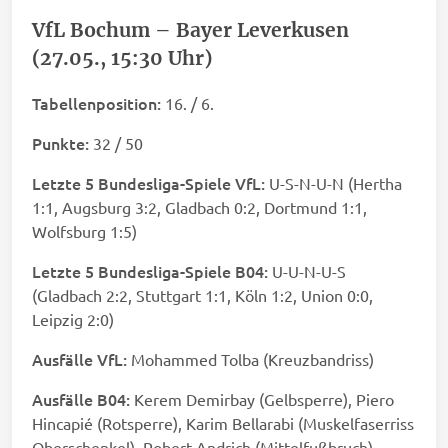
VfL Bochum – Bayer Leverkusen
(27.05., 15:30 Uhr)
Tabellenposition:
16. / 6.
Punkte:
32 / 50
Letzte 5 Bundesliga-Spiele VfL:
U-S-N-U-N (Hertha
1:1, Augsburg 3:2, Gladbach 0:2, Dortmund 1:1,
Wolfsburg 1:5)
Letzte 5 Bundesliga-Spiele B04:
U-U-N-U-S
(Gladbach 2:2, Stuttgart 1:1, Köln 1:2, Union 0:0,
Leipzig 2:0)
Ausfälle VfL:
Mohammed Tolba (Kreuzbandriss)
Ausfälle B04:
Kerem Demirbay (Gelbsperre), Piero
Hincapié (Rotsperre), Karim Bellarabi (Muskelfaserriss
Oberschenkel), Robert Andrich (Mittelfußbruch),