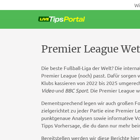
Wi
Weiter
zum
Inhalt
Premier League Wet
Die beste Fußball-Liga der Welt? Die intern
Premier League (noch) passt. Dafür sorgen vo
Klubs kassieren von 2022 bis 2025 umgerech
Video
und
BBC Sport
. Die Premier League wi
Dementsprechend legen wir auch großen Fokus
zielgerichtet zu jeder Partie eine Premier 
punktgenaue Analysen sowie informative Vor
Tipps Vorhersage, die du dann nur mehr bei
Bereitstellen werden wir diese Berichte hier