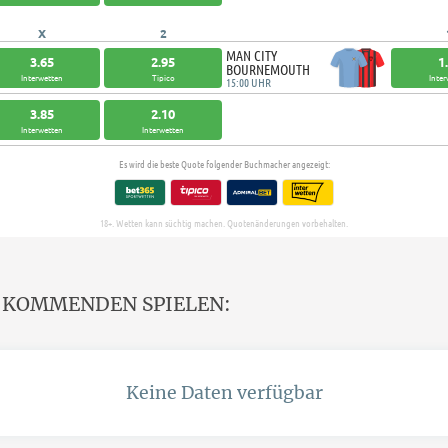
N KOMMENDEN SPIELEN:
Keine Daten verfügbar