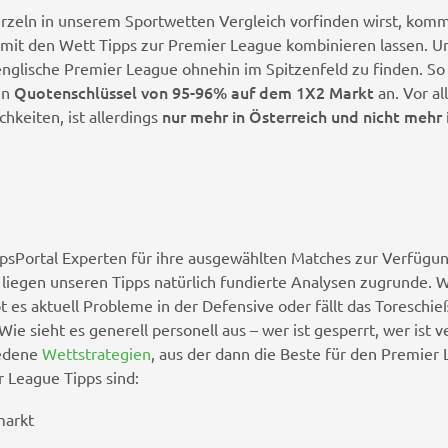
zeln in unserem Sportwetten Vergleich vorfinden wirst, komm
ut mit den Wett Tipps zur Premier League kombinieren lassen. 
englische Premier League ohnehin im Spitzenfeld zu finden. S
Quotenschlüssel von 95-96% auf dem 1X2 Markt
en
an. Vor al
nur mehr in Österreich und nicht mehr
hkeiten, ist allerdings
sPortal Experten für ihre ausgewählten Matches zur Verfügung 
gen unseren Tipps natürlich fundierte Analysen zugrunde. Wir
 es aktuell Probleme in der Defensive oder fällt das Toreschi
Wie sieht es generell personell aus – wer ist gesperrt, wer ist 
iedene
Wettstrategien
, aus der dann die Beste für den Premier 
 League Tipps sind:
markt
n