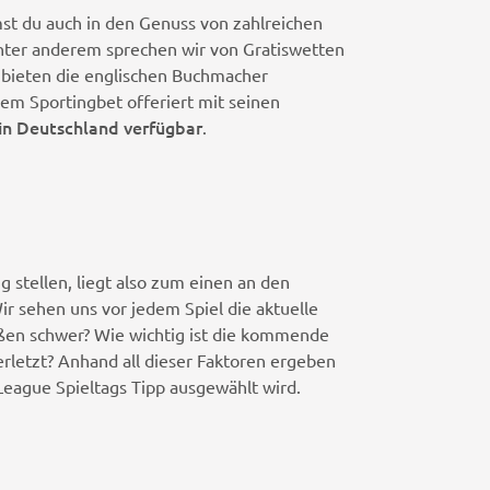
st du auch in den Genuss von zahlreichen
Unter anderem sprechen wir von Gratiswetten
o bieten die englischen Buchmacher
lem Sportingbet offeriert mit seinen
 in Deutschland verfügbar
.
stellen, liegt also zum einen an den
 sehen uns vor jedem Spiel die aktuelle
eßen schwer? Wie wichtig ist die kommende
verletzt? Anhand all dieser Faktoren ergeben
League Spieltags Tipp ausgewählt wird.