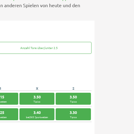
len anderen Spielen von heute und den