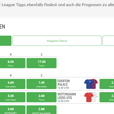
 League Tipps ebenfalls findest und auch die Prognosen zu al