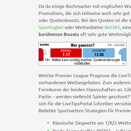
Da du einige Buchmacher mit englischen Wur
Promotions, die sich teilweise auch sehr g
oder Quotenboosts. Bei den Quoten ist die 
Sportingbet
oder Wettanbieter
Bet365
, ein
berühmten Boosts
oft sehr gute Wettmöglic
Welche Premier League Prognose die LiveTip
vorhandenen Wettangeboten. Zum anderen lie
Formkurve der beiden Mannschaften an. Gibt
Partie – werden vielleicht Spieler geschont? 
sich für die LiveTipsPortal Schreiber versch
Beliebte Sportwetten Strategien für Premier
Klassische Siegwette am 1/X/2-Wett
Beide Teams treffen (BTTS) – Ja/Nei