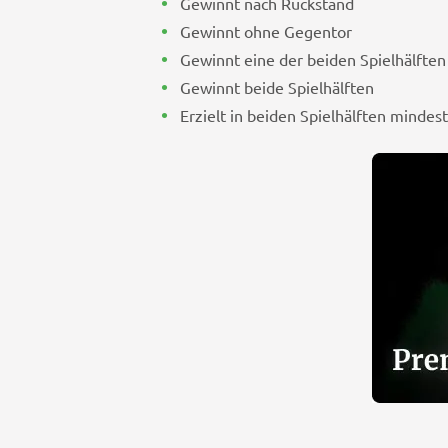
Gewinnt nach Rückstand
Gewinnt ohne Gegentor
Gewinnt eine der beiden Spielhälften
Gewinnt beide Spielhälften
Erzielt in beiden Spielhälften mindes