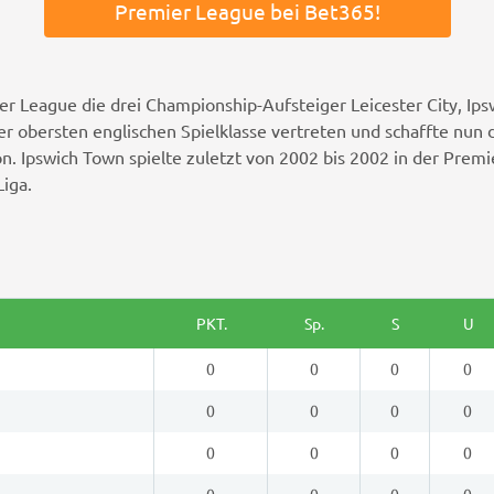
Premier League bei Bet365!
ier League die drei Championship-Aufsteiger Leicester City, 
der obersten englischen Spielklasse vertreten und schaffte nun
. Ipswich Town spielte zuletzt von 2002 bis 2002 in der Prem
Liga.
PKT.
Sp.
S
U
0
0
0
0
0
0
0
0
0
0
0
0
0
0
0
0