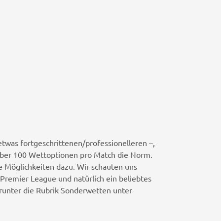
e etwas fortgeschrittenen/professionelleren –,
 über 100 Wettoptionen pro Match die Norm.
e Möglichkeiten dazu. Wir schauten uns
 Premier League und natürlich ein beliebtes
runter die Rubrik Sonderwetten unter