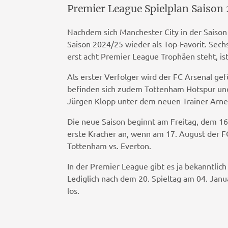
Premier League Spielplan Saison
Nachdem sich Manchester City in der Saison 
Saison 2024/25 wieder als Top-Favorit. Sechs
erst acht Premier League Trophäen steht, ist
Als erster Verfolger wird der FC Arsenal ge
befinden sich zudem Tottenham Hotspur und 
Jürgen Klopp unter dem neuen Trainer Arne 
Die neue Saison beginnt am Freitag, dem 16
erste Kracher an, wenn am 17. August der 
Tottenham vs. Everton.
In der Premier League gibt es ja bekanntlich
Lediglich nach dem 20. Spieltag am 04. Janu
los.