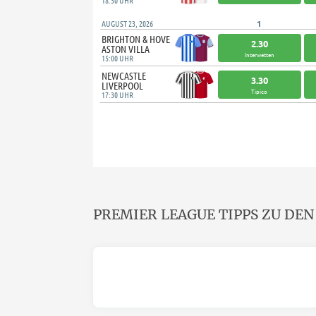
PREMIER LEAGUE TIPPS ZU DE