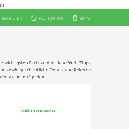
ps!
TANBIETER
WETTBONUS
APPS
die wichtigsten Facts zu den Ligue Wett Tipps
en, sowie geschichtliche Details und Rekorde
den aktuellen Spielen!