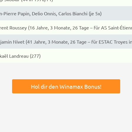
n-Pierre Papin, Delio Onnis, Carlos Bianchi (je 5x)
rent Roussey (16 Jahre, 3 Monate, 26 Tage – für AS Saint-Étien
jamin Nivet (41 Jahre, 3 Monate, 26 Tage – für ESTAC Troyes i
kaël Landreau (277)
Hol dir den Winamax Bonus!