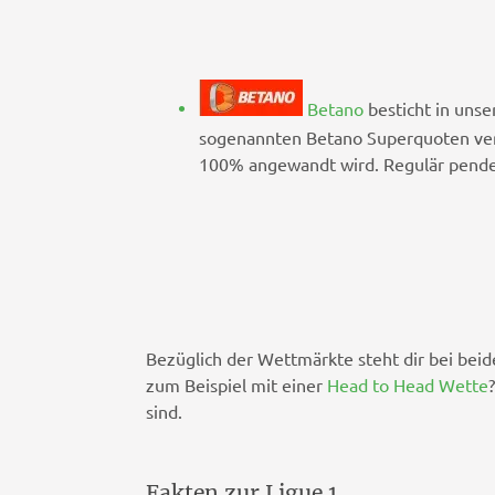
Betano
besticht in unse
sogenannten Betano Superquoten vera
100% angewandt wird. Regulär pendel
Bezüglich der Wettmärkte steht dir bei bei
zum Beispiel mit einer
Head to Head Wette
sind.
Fakten zur Ligue 1