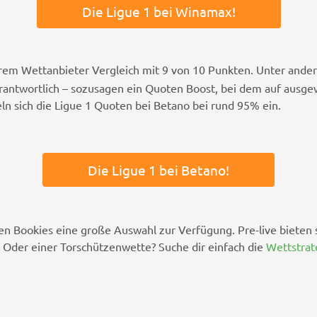
Die Ligue 1 bei Winamax!
rem Wettanbieter Vergleich mit 9 von 10 Punkten. Unter ander
ntwortlich – sozusagen ein Quoten Boost, bei dem auf ausgew
n sich die Ligue 1 Quoten bei Betano bei rund 95% ein.
Die Ligue 1 bei Betano!
den Bookies eine große Auswahl zur Verfügung. Pre-live bieten
? Oder einer Torschützenwette? Suche dir einfach die
Wettstrat