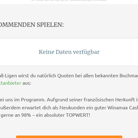
KOMMENDEN SPIELEN:
Keine Daten verfügbar
ll-Ligen wirst du natürlich Quoten bei allen bekannten Buchmac
tanbieter
aus:
bei uns im Programm. Aufgrund seiner französischen Herkunft ist
ußerdem erwartet dich als Neukunden ein guter Winamax Cash
l gerne an 98% – ein absoluter TOPWERT!