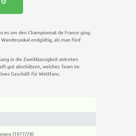
enn es um den Championnat de France ging.
Wanderpokal endgültig, als man fünf
ang in die Zweitklassigkeit antreten
 oft gut abschätzen, welches Team im
tives Geschäft für Wettfans.
onaco (1977/78)