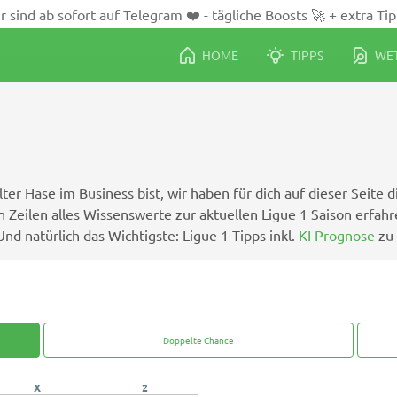
r sind ab sofort auf Telegram ❤️ - tägliche Boosts 🚀 + extra Tip
HOME
TIPPS
WET
lter Hase im Business bist, wir haben für dich auf dieser Seite 
Zeilen alles Wissenswerte zur aktuellen Ligue 1 Saison erfahr
nd natürlich das Wichtigste: Ligue 1 Tipps inkl.
KI Prognose
zu 