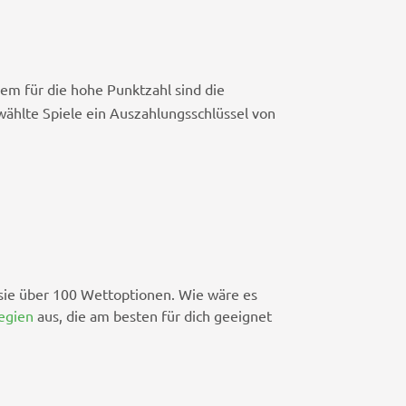
em für die hohe Punktzahl sind die
ählte Spiele ein Auszahlungsschlüssel von
 sie über 100 Wettoptionen. Wie wäre es
egien
aus, die am besten für dich geeignet