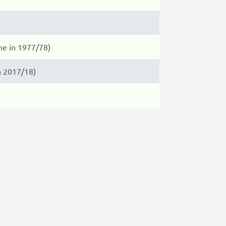
ne in 1977/78)
n 2017/18)