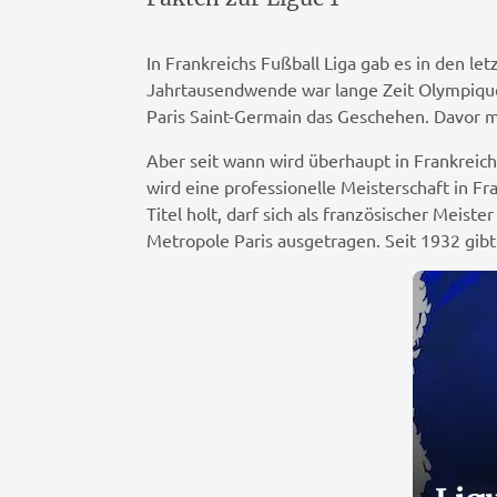
In Frankreichs Fußball Liga gab es in den 
Jahrtausendwende war lange Zeit Olympique 
Paris Saint-Germain das Geschehen. Davor m
Aber seit wann wird überhaupt in Frankreich
wird eine professionelle Meisterschaft in F
Titel holt, darf sich als französischer Meis
Metropole Paris ausgetragen. Seit 1932 gibt 