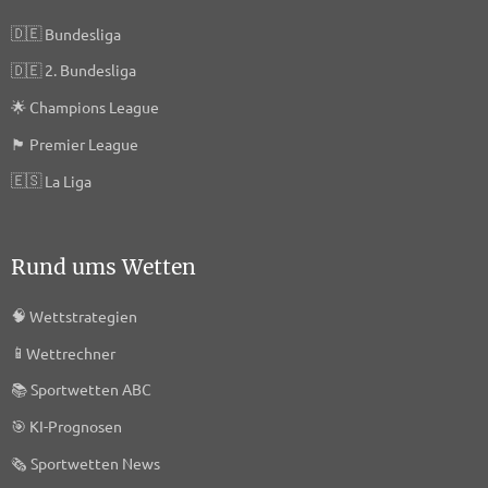
🇩🇪
Bundesliga
🇩🇪
2. Bundesliga
🌟
Champions League
🏴󠁧󠁢󠁥󠁮󠁧󠁿
Premier League
🇪🇸
La Liga
Rund ums Wetten
🧠
Wettstrategien
📱
Wettrechner
📚
Sportwetten ABC
🎯
KI-Prognosen
🗞️
Sportwetten News