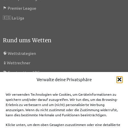
🏴󠁧󠁢󠁥󠁮󠁧󠁿
Premier League
🇪🇸
La Liga
Rund ums Wetten
🧠
Wettstrategien
📱
Wettrechner
📚
Sportwetten ABC
Verwalte deine Privatsphäre
🎯
KI-Prognosen
🗞️
Sportwetten News
Wir verwenden Technologien wie Cookies, um Geräteinformationen zu
speichern und/oder darauf zuzugreifen. Wir tun dies, um das Browsing-
Erlebnis zu verbessern und um (nicht) personalisierte Werbung
anzuzeigen. Wenn du nicht zustimmst oder die Zustimmung widerrufst,
Meist genutzte Boni
kann dies bestimmte Merkmale und Funktionen beeinträchtigen.
Klicke unten, um dem oben Gesagten zuzustimmen oder eine detaillierte
Bet365 Bonus