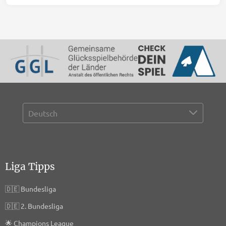
Liga Tipps
🇩🇪
Bundesliga
🇩🇪
2. Bundesliga
🌟
Champions League