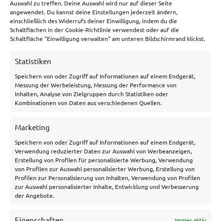
Auswahl zu treffen. Deine Auswahl wird nur auf dieser Seite
angewendet. Du kannst deine Einstellungen jederzeit ändern,
Tipico Bonus
einschließlich des Widerrufs deiner Einwilligung, indem du die
Schaltflächen in der Cookie-Richtlinie verwendest oder auf die
Betano Bonus
Schaltfläche "Einwilligung verwalten" am unteren Bildschirmrand klickst.
Bwin Bonus
Statistiken
NEObet Bonus
Speichern von oder Zugriff auf Informationen auf einem Endgerät,
Messung der Werbeleistung, Messung der Performance von
Inhalten, Analyse von Zielgruppen durch Statistiken oder
Allgemeines
Kombinationen von Daten aus verschiedenen Quellen.
Über uns
Marketing
Speichern von oder Zugriff auf Informationen auf einem Endgerät,
Hilfe/Kontakt
Verwendung reduzierter Daten zur Auswahl von Werbeanzeigen,
Datenschutzerklärung
Erstellung von Profilen für personalisierte Werbung, Verwendung
von Profilen zur Auswahl personalisierter Werbung, Erstellung von
Impressum
Profilen zur Personalisierung von Inhalten, Verwendung von Profilen
zur Auswahl personalisierter Inhalte, Entwicklung und Verbesserung
Disclaimer
der Angebote.
Cookie Policy
Eigenschaften
Immer aktiv