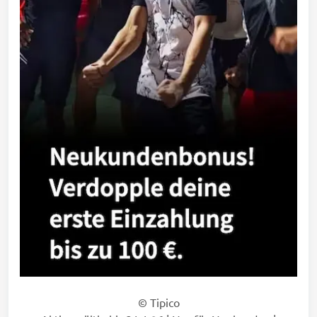
© Tipico