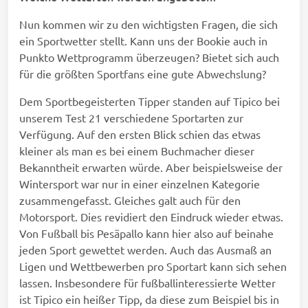
Nun kommen wir zu den wichtigsten Fragen, die sich
ein Sportwetter stellt. Kann uns der Bookie auch in
Punkto Wettprogramm überzeugen? Bietet sich auch
für die größten Sportfans eine gute Abwechslung?
Dem Sportbegeisterten Tipper standen auf Tipico bei
unserem Test 21 verschiedene Sportarten zur
Verfügung. Auf den ersten Blick schien das etwas
kleiner als man es bei einem Buchmacher dieser
Bekanntheit erwarten würde. Aber beispielsweise der
Wintersport war nur in einer einzelnen Kategorie
zusammengefasst. Gleiches galt auch für den
Motorsport. Dies revidiert den Eindruck wieder etwas.
Von Fußball bis Pesäpallo kann hier also auf beinahe
jeden Sport gewettet werden. Auch das Ausmaß an
Ligen und Wettbewerben pro Sportart kann sich sehen
lassen. Insbesondere für fußballinteressierte Wetter
ist Tipico ein heißer Tipp, da diese zum Beispiel bis in