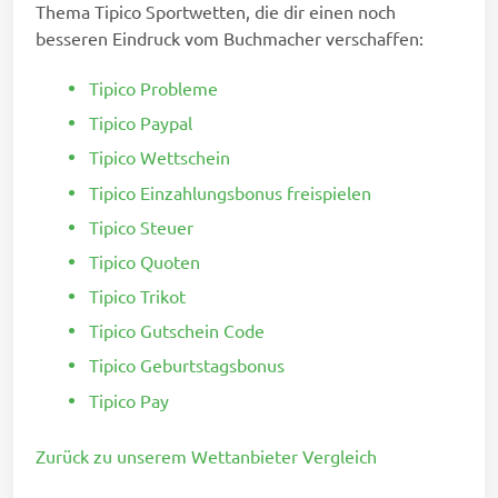
Thema Tipico Sportwetten, die dir einen noch
besseren Eindruck vom Buchmacher verschaffen:
Tipico Probleme
Tipico Paypal
Tipico Wettschein
Tipico Einzahlungsbonus freispielen
Tipico Steuer
Tipico Quoten
Tipico Trikot
Tipico Gutschein Code
Tipico Geburtstagsbonus
Tipico Pay
Zurück zu unserem Wettanbieter Vergleich