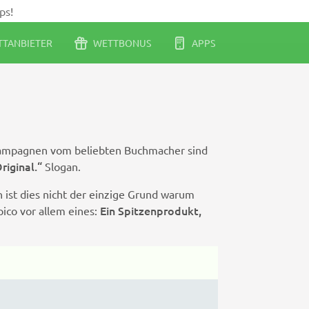
ps!
TANBIETER
WETTBONUS
APPS
ekampagnen vom beliebten Buchmacher sind
Original.“
Slogan.
 ist dies nicht der einzige Grund warum
Ein Spitzenprodukt,
ico vor allem eines: