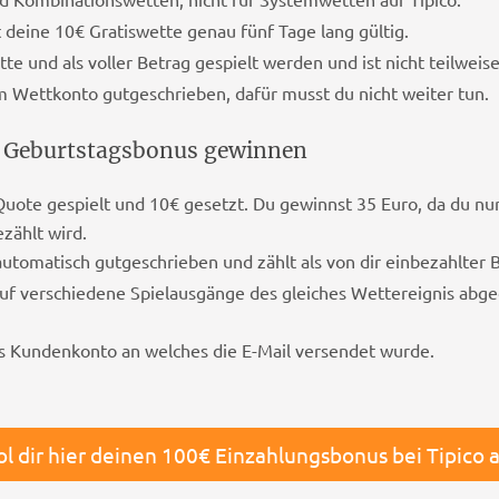
st deine 10€ Gratiswette genau fünf Tage lang gültig.
e und als voller Betrag gespielt werden und ist nicht teilweise
 Wettkonto gutgeschrieben, dafür musst du nicht weiter tun.
o Geburtstagsbonus gewinnen
Quote gespielt und 10€ gesetzt. Du gewinnst 35 Euro, da du nu
zählt wird.
tomatisch gutgeschrieben und zählt als von dir einbezahlter 
 verschiedene Spielausgänge des gleiches Wettereignis abgege
das Kundenkonto an welches die E-Mail versendet wurde.
ol dir hier deinen 100€ Einzahlungsbonus bei Tipico a