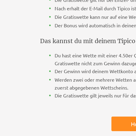
Nach erhalt der E-Mail durch Tipico i
Die Gratiswette kann nur auf eine Wett
Der Bonus wird automatisch in deinem
Das kannst du mit deinem Tipic
Du hast eine Wette mit einer 4.50er 
Gratiswette nicht zum Gewinn dazuge
Der Gewinn wird deinem Wettkonto au
Werden zwei oder mehrere Wetten auf
zuerst abgegebenen Wettscheins.
Die Gratiswette gilt jeweils nur für 
H