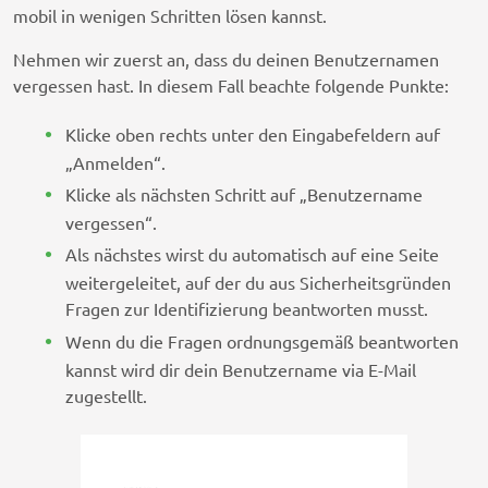
mobil in wenigen Schritten lösen kannst.
Nehmen wir zuerst an, dass du deinen Benutzernamen
vergessen hast. In diesem Fall beachte folgende Punkte:
Klicke oben rechts unter den Eingabefeldern auf
„Anmelden“.
Klicke als nächsten Schritt auf „Benutzername
vergessen“.
Als nächstes wirst du automatisch auf eine Seite
weitergeleitet, auf der du aus Sicherheitsgründen
Fragen zur Identifizierung beantworten musst.
Wenn du die Fragen ordnungsgemäß beantworten
kannst wird dir dein Benutzername via E-Mail
zugestellt.