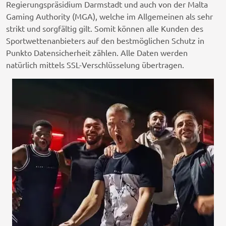
Regierungspräsidium Darmstadt und auch von der Malta
Gaming Authority (MGA), welche im Allgemeinen als sehr
strikt und sorgfältig gilt. Somit können alle Kunden des
Sportwettenanbieters auf den bestmöglichen Schutz in
Punkto Datensicherheit zählen. Alle Daten werden
natürlich mittels SSL-Verschlüsselung übertragen.