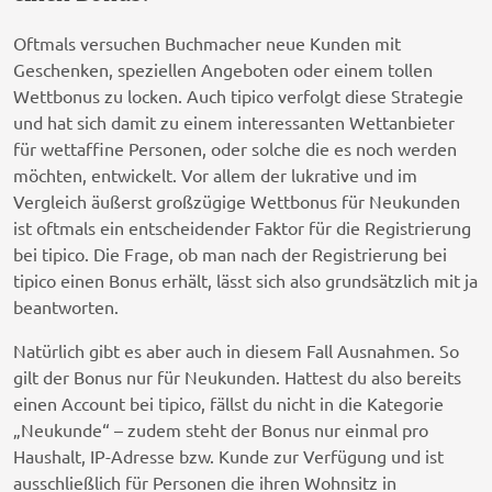
Oftmals versuchen Buchmacher neue Kunden mit
Geschenken, speziellen Angeboten oder einem tollen
Wettbonus zu locken. Auch tipico verfolgt diese Strategie
und hat sich damit zu einem interessanten Wettanbieter
für wettaffine Personen, oder solche die es noch werden
möchten, entwickelt. Vor allem der lukrative und im
Vergleich äußerst großzügige Wettbonus für Neukunden
ist oftmals ein entscheidender Faktor für die Registrierung
bei tipico. Die Frage, ob man nach der Registrierung bei
tipico einen Bonus erhält, lässt sich also grundsätzlich mit ja
beantworten.
Natürlich gibt es aber auch in diesem Fall Ausnahmen. So
gilt der Bonus nur für Neukunden. Hattest du also bereits
einen Account bei tipico, fällst du nicht in die Kategorie
„Neukunde“ – zudem steht der Bonus nur einmal pro
Haushalt, IP-Adresse bzw. Kunde zur Verfügung und ist
ausschließlich für Personen die ihren Wohnsitz in