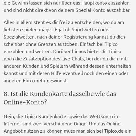
die Gewinn lassen sich nur über das Hauptkonto auszahlen
und sind nicht direkt von deinem Spezial Konto auszahlbar.
Alles in allem steht es dir frei zu entscheiden, wo du am
liebsten spielen magst. Egal ob Sportwetten oder
Spezialwetten, nach deiner Registrierung kannst du dich
scheinbar ohne Grenzen austoben. Einfach bei Tipico
einzahlen und wetten. Darüber hinaus bietet dir Tipico
noch die Zusatzoption des Live-Chats, bei der du dich mit
anderen Kunden und Spielern während dessen unterhalten
kannst und mit deren Hilfe eventuell noch den einen oder
anderen Euro mehr gewinnst.
8. Ist die Kundenkarte dasselbe wie das
Online-Konto?
Nein, die Tipico Kundenkarte sowie das Wettkonto im
Internet sind zwei verschiedene Dinge. Um das Online-
Angebot nutzen zu können muss man sich bei Tipico.de ein