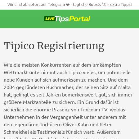
Wir sind ab sofort auf Telegram ❤️ - tägliche Boosts 🚀 + extra Tipps!
Weiter
zum
Inhalt
Tipico Registrierung
Wie die meisten Konkurrenten auf dem umkämpften
Wettmarkt unternimmt auch Tipico vieles, um potentielle
neue Kunden auf sich aufmerksam zu machen. Und dem
2004 gegründeten Buchmacher, der seinen Sitz auf Malta
hat, gelingt es seit Jahren bemerkenswert gut, sich immer
größere Marktanteile zu sichern. Ein Grund dafür ist
sicherlich die enorme Präsenz von Tipico im TV, wo das
Unternehmen in der Vergangenheit unter anderem mit
den legendären Torhütern Oliver Kahn und Peter
Schmeichel als Testimonials für sich warb. Außerdem