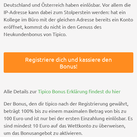
Deutschland und Österreich haben einlösbar. Vor allem die
IP-Adresse kann dabei zum Stolperstein werden: hat ein
Kollege im Büro mit der gleichen Adresse bereits ein Konto
eröffnet, kommst du nicht in den Genuss des
Neukundenbonus von Tipico.
Registriere dich und kassiere den
Bonus!
Alle Details zur
Tipico Bonus Erklärung findest du hier
Der Bonus, den dir tipico nach der Registrierung gewährt,
beträgt 100% bis zu einem maximalen Betrag von bis zu
100 Euro und ist nur bei der ersten Einzahlung einlösbar. Es
sind mindest 10 Euro auf das Wettkonto zu überweisen,
um das Bonusangebot zu aktivieren.