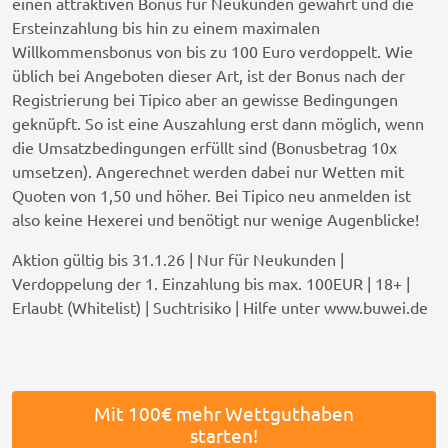
einen attraktiven Bonus für Neukunden gewährt und die
Ersteinzahlung bis hin zu einem maximalen
Willkommensbonus von bis zu 100 Euro verdoppelt. Wie
üblich bei Angeboten dieser Art, ist der Bonus nach der
Registrierung bei Tipico aber an gewisse Bedingungen
geknüpft. So ist eine Auszahlung erst dann möglich, wenn
die Umsatzbedingungen erfüllt sind (Bonusbetrag 10x
umsetzen). Angerechnet werden dabei nur Wetten mit
Quoten von 1,50 und höher. Bei Tipico neu anmelden ist
also keine Hexerei und benötigt nur wenige Augenblicke!
Aktion gültig bis 31.1.26 | Nur für Neukunden |
Verdoppelung der 1. Einzahlung bis max. 100EUR | 18+ |
Erlaubt (Whitelist) | Suchtrisiko | Hilfe unter www.buwei.de
Mit 100€ mehr Wettguthaben
starten!