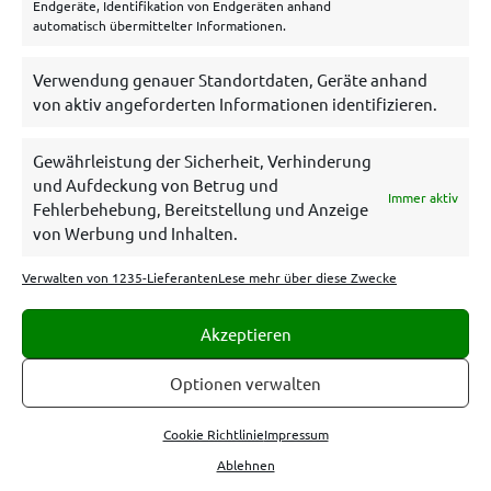
Endgeräte, Identifikation von Endgeräten anhand
automatisch übermittelter Informationen.
Allgemeines
Verwendung genauer Standortdaten, Geräte anhand
Über uns
von aktiv angeforderten Informationen identifizieren.
Hilfe/Kontakt
Gewährleistung der Sicherheit, Verhinderung
Datenschutzerklärung
und Aufdeckung von Betrug und
Immer aktiv
Fehlerbehebung, Bereitstellung und Anzeige
Impressum
von Werbung und Inhalten.
Disclaimer
Verwalten von 1235-Lieferanten
Lese mehr über diese Zwecke
Cookie Policy
Archiv
Akzeptieren
Optionen verwalten
Cookie Richtlinie
Impressum
Ablehnen
HOME
TIPPS
MEHR