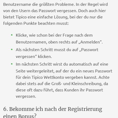
Benutzername die größten Probleme. In der Regel wird
von den Usern das Passwort vergessen. Doch auch hier
bietet Tipico eine einfache Lösung, bei der du nur die
folgenden Punkte beachten musst:
Klicke, wie schon bei der Frage nach dem
Benutzernamen, oben rechts auf „Anmelden“.
Als nächsten Schritt musst du auf „Passwort
vergessen“ klicken.
Im nächsten Schritt wirst du automatisch auf eine
Seite weitergeleitet, auf der du ein neues Passwort
für dein Tipico Wettkonto vergeben kannst. Achte
dabei stets auf die Groß- und Kleinschreibung, da
diese oft dazu führt, dass Kunden ihr Passwort
vergessen.
6. Bekomme ich nach der Registrierung
einen Bonus?