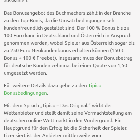
Das Bonusangebot des Buchmachers zählt in der Branche
zu den Top-Bonis, da die Umsatzbedingungen sehr
kundenfreundlich gestaltet sind. Der 100 % Bonus bis zu
100 Euro kann in Deutschland und Österreich in Anspruch
genommen werden, wobei Spieler aus Österreich sogar bis
zu 250 Euro Neukundenbonus erhalten können (150 €
Bonus + 100 € Freebet). Insgesamt muss der Bonusbetrag
für deutsche Kunden zehnmal bei einer Quote von 1,50
umgesetzt werden.
Für weitere Details dazu gehe zu den
Tipico
Bonusbedingungen
.
Mit dem Spruch „Tipico – Das Original.“ wirbt der
Wettanbieter und stellt damit seine Vormachtstellung am
deutschen online Wettmarkt in den Vordergrund. Ein
Hauptgrund für den Erfolg ist die Sicherheit der Spieler.
Lizensiert ist der Anbieter mittlerweile vom