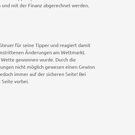
n und mit der Finanz abgerechnet werden.
teuer für seine Tipper und reagiert damit
umstrittenen Änderungen am Wettmarkt.
ie Wette gewonnen wurde. Durch die
astungen nicht möglich gewesen einen Gewinn
jedoch immer auf der sicheren Seite! Bei
t
Seite vorbei.