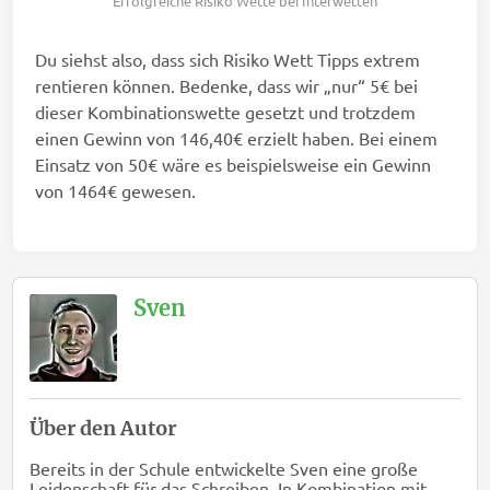
Erfolgreiche Risiko Wette bei Interwetten
Du siehst also, dass sich Risiko Wett Tipps extrem
rentieren können. Bedenke, dass wir „nur“ 5€ bei
dieser Kombinationswette gesetzt und trotzdem
einen Gewinn von 146,40€ erzielt haben. Bei einem
Einsatz von 50€ wäre es beispielsweise ein Gewinn
von 1464€ gewesen.
Sven
Über den Autor
Bereits in der Schule entwickelte Sven eine große
Leidenschaft für das Schreiben. In Kombination mit