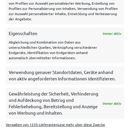
von Profilen zur Auswahl personalisierter Werbung, Erstellung von
Impressum
Profilen zur Personalisierung von Inhalten, Verwendung von Profilen
zur Auswahl personalisierter Inhalte, Entwicklung und Verbesserung
Disclaimer
der Angebote.
Cookie Policy
Eigenschaften
Immer aktiv
Archiv
Abgleichung und Kombination von Daten aus
unterschiedlichen Quellen, Verknüpfung verschiedener
Endgeräte, Identifikation von Endgeräten anhand
automatisch übermittelter Informationen.
Verwendung genauer Standortdaten, Geräte anhand
von aktiv angeforderten Informationen identifizieren.
Gewährleistung der Sicherheit, Verhinderung
und Aufdeckung von Betrug und
Immer aktiv
Es gelten die AGB und Bonuskonditionen der betreffenden
Fehlerbehebung, Bereitstellung und Anzeige
Wettanbieter. 18+. Glücksspiel kann süchtig machen. Hilfe unter
von Werbung und Inhalten.
bzga.de
,
gamblingtherapy.org
oder
https://www.bundesweit-
gegen-gluecksspielsucht.de/
Spiele
Verwalten von 1235-Lieferanten
Lese mehr über diese Zwecke
verantwortungsbewusst.livetipsportal.com erhält eine