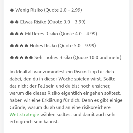
🔥
Wenig Risiko (Quote 2.0 – 2.99)
🔥🔥
Etwas Risiko (Quote 3.0 – 3.99)
🔥🔥🔥
Mittleres Risiko (Quote 4.0 – 4.99)
🔥🔥🔥🔥
Hohes Risiko (Quote 5.0 – 9.99)
🔥🔥🔥🔥🔥
Sehr hohes Risiko (Quote 10.0 und mehr)
Im Idealfall war zumindest ein Risiko Tipp für dich
dabei, den du in dieser Woche spielen wirst. Sollte
das nicht der Fall sein und du bist noch unsicher,
warum die dieses Risiko eigentlich eingehen solltest,
haben wir eine Erklärung für dich. Denn es gibt einige
Gründe, warum du ab und an eine risikoreichere
Wettstrategie
wählen solltest und damit auch sehr
erfolgreich sein kannst.