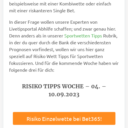
beispielsweise mit einer Kombiwette oder einfach
mit einer riskanteren Single Bet.
In dieser Frage wollen unsere Experten von
Livetipsportal Abhilfe schaffen; und zwar genau hier.
Denn anders als in unserer
Sportwetten Tipps
Rubrik,
in der du quer durch die Bank die verschiedensten
Prognosen vorfindest, wollen wir uns hier ganz
speziell auf Risiko Wett Tipps für Sportwetten
fokussieren. Und für die kommende Woche haben wir
folgende drei für dich:
RISIKO TIPPS WOCHE – 04. –
10.09.2023
Risiko Einzelwette bei Bet365!