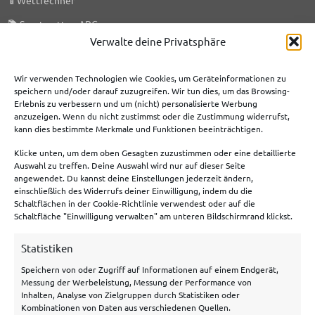
📚
Sportwetten ABC
Verwalte deine Privatsphäre
🎯
KI-Prognosen
🗞️
Sportwetten News
Wir verwenden Technologien wie Cookies, um Geräteinformationen zu
speichern und/oder darauf zuzugreifen. Wir tun dies, um das Browsing-
Erlebnis zu verbessern und um (nicht) personalisierte Werbung
anzuzeigen. Wenn du nicht zustimmst oder die Zustimmung widerrufst,
Meist genutzte Boni
kann dies bestimmte Merkmale und Funktionen beeinträchtigen.
Klicke unten, um dem oben Gesagten zuzustimmen oder eine detaillierte
Bet365 Bonus
Auswahl zu treffen. Deine Auswahl wird nur auf dieser Seite
angewendet. Du kannst deine Einstellungen jederzeit ändern,
Tipico Bonus
einschließlich des Widerrufs deiner Einwilligung, indem du die
Schaltflächen in der Cookie-Richtlinie verwendest oder auf die
Betano Bonus
Schaltfläche "Einwilligung verwalten" am unteren Bildschirmrand klickst.
Bwin Bonus
Statistiken
NEObet Bonus
Speichern von oder Zugriff auf Informationen auf einem Endgerät,
Messung der Werbeleistung, Messung der Performance von
Inhalten, Analyse von Zielgruppen durch Statistiken oder
Allgemeines
Kombinationen von Daten aus verschiedenen Quellen.