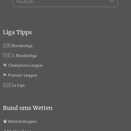
Liga Tipps
🇩🇪
Bundesliga
🇩🇪
2. Bundesliga
🌟
Champions League
🏴󠁧󠁢󠁥󠁮󠁧󠁿
Premier League
🇪🇸
La Liga
Rund ums Wetten
🧠
Wettstrategien
📱
Wettrechner