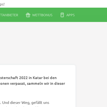
ps!
TANBIETER
WETTBONUS
APPS
sterschaft 2022 in Katar bei den
onen verpasst, sammeln wir in dieser
. Und dieser Weg, gefällt uns