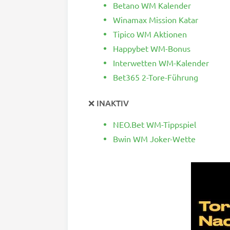
Betano WM Kalender
Winamax Mission Katar
Tipico WM Aktionen
Happybet WM-Bonus
Interwetten WM-Kalender
Bet365 2-Tore-Führung
INAKTIV
❌
NEO.Bet WM-Tippspiel
Bwin WM Joker-Wette