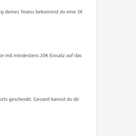
Sieg deines Teams bekommst du eine 3€
te mit mindestens 20€ Einsatz auf das
ts geschenkt. Gesamt kannst du dir