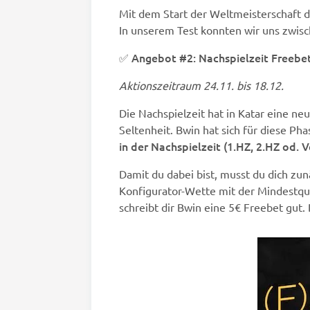
Mit dem Start der Weltmeisterschaft d
In unserem Test konnten wir uns zwis
Angebot #2: Nachspielzeit Freebe
✅
Aktionszeitraum 24.11. bis 18.12.
Die Nachspielzeit hat in Katar eine n
Seltenheit. Bwin hat sich für diese Ph
in der Nachspielzeit (1.HZ, 2.HZ od. V
Damit du dabei bist, musst du dich zun
Konfigurator-Wette mit der Mindestquot
schreibt dir Bwin eine 5€ Freebet gut. D