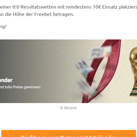
einer 0:0 Resultatswetten mit mindestens 10€ Einsatz platzie
nn die Höhe der Freebet betragen.
ng!
© Betano