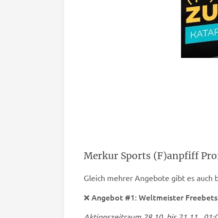
Merkur Sports (F)anpfiff Pr
Gleich mehrer Angebote gibt es auch be
Angebot #1: Weltmeister Freebets
❌
Aktionszeitraum 28.10. bis 21.11., 01: