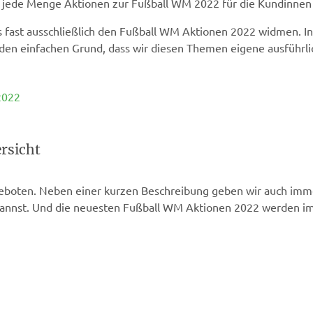
t jede Menge Aktionen zur Fußball WM 2022 für die Kundinnen
 fast ausschließlich den Fußball WM Aktionen 2022 widmen. In
ber den einfachen Grund, dass wir diesen Themen eigene ausführ
2022
rsicht
ten. Neben einer kurzen Beschreibung geben wir auch immer 
kannst. Und die neuesten Fußball WM Aktionen 2022 werden i