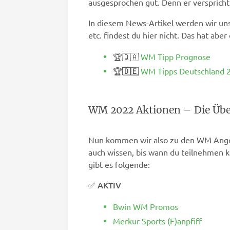
ausgesprochen gut. Denn er versprich
In diesem News-Artikel werden wir uns
etc. findest du hier nicht. Das hat a
🏆🇶🇦
WM Tipp Prognose
🇩🇪
🏆
WM Tipps Deutschland 
WM 2022 Aktionen – Die Übe
Nun kommen wir also zu den WM Angebo
auch wissen, bis wann du teilnehmen 
gibt es folgende:
AKTIV
✅
Bwin WM Promos
Merkur Sports (F)anpfiff