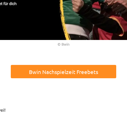
© Bwin
Bwin Nachspielzeit Freebets
ei!