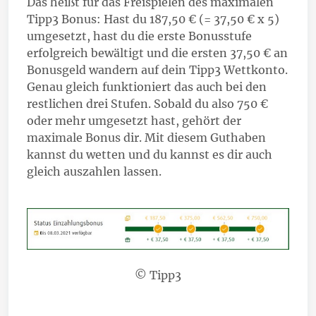
Das heißt für das Freispielen des maximalen
Tipp3 Bonus: Hast du 187,50 € (= 37,50 € x 5)
umgesetzt, hast du die erste Bonusstufe
erfolgreich bewältigt und die ersten 37,50 € an
Bonusgeld wandern auf dein Tipp3 Wettkonto.
Genau gleich funktioniert das auch bei den
restlichen drei Stufen. Sobald du also 750 €
oder mehr umgesetzt hast, gehört der
maximale Bonus dir. Mit diesem Guthaben
kannst du wetten und du kannst es dir auch
gleich auszahlen lassen.
© Tipp3