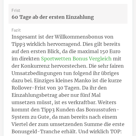
Frist
60 Tage ab der ersten Einzahlung
Fazit
Insgesamt ist der Willkommensbonus von
Tipp3 wirklich hervorragend. Dies gilt bereits
auf den ersten Blick, da die maximal 150 Euro
im direkten
Sportwetten Bonus Vergleich
mit
der Konkurrenz hervorstechen. Die sehr fairen
Umsatzbedingungen tun folgend ihr übriges
dazu bei. Einziges kleines Manko ist die kurze
Rollover-Frist von 30 Tagen. Da ihr den
Einzahlungsbetrag aber nur fünf Mal
umsetzen müsst, ist es verkraftbar. Weiters
kommt den Tipp3 Kunden das Bonusstufen-
System zu Gute, da man bereits nach einem
Viertel der zum umsetzenden Summe die erste
Bonusgeld-Tranche erhält. Und wirklich TOP: