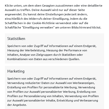
Klicke unten, um dem oben Gesagten zuzustimmen oder eine detaillierte
Bet365 Bonus
Auswahl zu treffen. Deine Auswahl wird nur auf dieser Seite
angewendet. Du kannst deine Einstellungen jederzeit ändern,
Tipico Bonus
einschließlich des Widerrufs deiner Einwilligung, indem du die
Schaltflächen in der Cookie-Richtlinie verwendest oder auf die
Betano Bonus
Schaltfläche "Einwilligung verwalten" am unteren Bildschirmrand klickst.
Bwin Bonus
Statistiken
NEObet Bonus
Speichern von oder Zugriff auf Informationen auf einem Endgerät,
Messung der Werbeleistung, Messung der Performance von
Inhalten, Analyse von Zielgruppen durch Statistiken oder
Allgemeines
Kombinationen von Daten aus verschiedenen Quellen.
Über uns
Marketing
Speichern von oder Zugriff auf Informationen auf einem Endgerät,
Hilfe/Kontakt
Verwendung reduzierter Daten zur Auswahl von Werbeanzeigen,
Datenschutzerklärung
Erstellung von Profilen für personalisierte Werbung, Verwendung
von Profilen zur Auswahl personalisierter Werbung, Erstellung von
Impressum
Profilen zur Personalisierung von Inhalten, Verwendung von Profilen
zur Auswahl personalisierter Inhalte, Entwicklung und Verbesserung
Disclaimer
der Angebote.