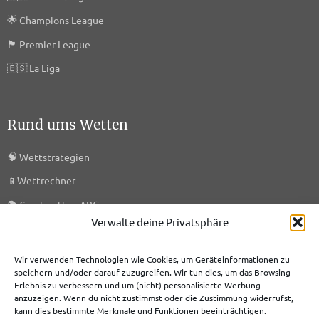
🌟
Champions League
🏴󠁧󠁢󠁥󠁮󠁧󠁿
Premier League
🇪🇸
La Liga
Rund ums Wetten
🧠
Wettstrategien
📱
Wettrechner
📚
Sportwetten ABC
Verwalte deine Privatsphäre
🎯
KI-Prognosen
🗞️
Sportwetten News
Wir verwenden Technologien wie Cookies, um Geräteinformationen zu
speichern und/oder darauf zuzugreifen. Wir tun dies, um das Browsing-
Erlebnis zu verbessern und um (nicht) personalisierte Werbung
anzuzeigen. Wenn du nicht zustimmst oder die Zustimmung widerrufst,
Meist genutzte Boni
kann dies bestimmte Merkmale und Funktionen beeinträchtigen.