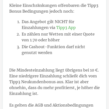
Kleine Einschränkungen offenbaren die Tipp3
Bonus Bedingungen jedoch noch:
Das Angebot gilt NICHT für
Einzahlungen via
Tipp3 App
Es zählen nur Wetten mit einer Quote
von 1.70 oder höher
Die Cashout-Funktion darf nicht
genutzt werden
Die Mindesteinzahlung liegt übrigens bei 10 €.
Eine niedrigere Einzahlung schließt dich vom
Tipp3 Neukundenbonus aus. Klar ist aber
ohnehin, dass du mehr profitierst, je höher die
Einzahlung ist.
Es gelten die AGB und Aktionsbedingungen