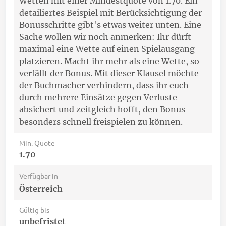
Wetten mit einer Mindestquote von 1.70. Ein
detailiertes Beispiel mit Berücksichtigung der
Bonusschritte gibt's etwas weiter unten. Eine
Sache wollen wir noch anmerken: Ihr dürft
maximal eine Wette auf einen Spielausgang
platzieren. Macht ihr mehr als eine Wette, so
verfällt der Bonus. Mit dieser Klausel möchte
der Buchmacher verhindern, dass ihr euch
durch mehrere Einsätze gegen Verluste
absichert und zeitgleich hofft, den Bonus
besonders schnell freispielen zu können.
Min. Quote
1.70
Verfügbar in
Österreich
Gültig bis
unbefristet