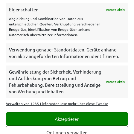
Cookie Policy
Eigenschaften
Immer aktiv
Archiv
Abgleichung und Kombination von Daten aus
unterschiedlichen Quellen, Verknüpfung verschiedener
Endgeräte, Identifikation von Endgeräten anhand
automatisch übermittelter Informationen.
Verwendung genauer Standortdaten, Geräte anhand
von aktiv angeforderten Informationen identifizieren.
Gewährleistung der Sicherheit, Verhinderung
und Aufdeckung von Betrug und
Immer aktiv
Es gelten die AGB und Bonuskonditionen der betreffenden
Fehlerbehebung, Bereitstellung und Anzeige
Wettanbieter. 18+. Glücksspiel kann süchtig machen. Hilfe unter
von Werbung und Inhalten.
bzga.de
,
gamblingtherapy.org
oder
https://www.bundesweit-
gegen-gluecksspielsucht.de/
Spiele
Verwalten von 1235-Lieferanten
Lese mehr über diese Zwecke
verantwortungsbewusst.livetipsportal.com erhält eine
Provision, wenn sich jemand über unsere Links bei einem
Wettanbieter anmeldet. Sämtliche Provisionen haben keinen
Akzeptieren
Einfluss auf den Inhalt dieses Tipp-Portals. Alle aufgelisteten
200 €
BONUS
Wettanbieter sind im Besitz einer Lizenz der
Gemeinsamen
Optionen verwalten