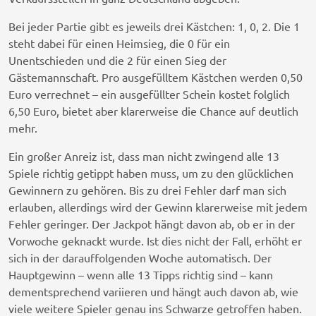
Bei jeder Partie gibt es jeweils drei Kästchen: 1, 0, 2. Die 1
steht dabei für einen Heimsieg, die 0 für ein
Unentschieden und die 2 für einen Sieg der
Gästemannschaft. Pro ausgefülltem Kästchen werden 0,50
Euro verrechnet – ein ausgefüllter Schein kostet folglich
6,50 Euro, bietet aber klarerweise die Chance auf deutlich
mehr.
Ein großer Anreiz ist, dass man nicht zwingend alle 13
Spiele richtig getippt haben muss, um zu den glücklichen
Gewinnern zu gehören. Bis zu drei Fehler darf man sich
erlauben, allerdings wird der Gewinn klarerweise mit jedem
Fehler geringer. Der Jackpot hängt davon ab, ob er in der
Vorwoche geknackt wurde. Ist dies nicht der Fall, erhöht er
sich in der darauffolgenden Woche automatisch. Der
Hauptgewinn – wenn alle 13 Tipps richtig sind – kann
dementsprechend variieren und hängt auch davon ab, wie
viele weitere Spieler genau ins Schwarze getroffen haben.