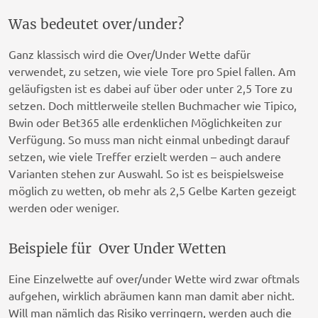
Was bedeutet over/under?
Ganz klassisch wird die Over/Under Wette dafür
verwendet, zu setzen, wie viele Tore pro Spiel fallen. Am
geläufigsten ist es dabei auf über oder unter 2,5 Tore zu
setzen. Doch mittlerweile stellen Buchmacher wie Tipico,
Bwin oder Bet365 alle erdenklichen Möglichkeiten zur
Verfügung. So muss man nicht einmal unbedingt darauf
setzen, wie viele Treffer erzielt werden – auch andere
Varianten stehen zur Auswahl. So ist es beispielsweise
möglich zu wetten, ob mehr als 2,5 Gelbe Karten gezeigt
werden oder weniger.
Beispiele für Over Under Wetten
Eine Einzelwette auf over/under Wette wird zwar oftmals
aufgehen, wirklich abräumen kann man damit aber nicht.
Will man nämlich das Risiko verringern, werden auch die