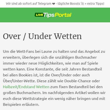
Wir sind ab sofort auf Telegram ❤️ - tägliche Boosts 🚀 + extra Tipps!
Weiter
zum
Inhalt
Over / Under Wetten
Um die Wett-Fans bei Laune zu halten und das Angebot zu
erweitern, überlegen sich die unzähligen Buchmacher
immer wieder neue Möglichkeiten, wie man auf Spiele
wetten kann. Eine Konstante, die seit Jahren Bestandteil
bei allen Bookies ist, ist die Over/Under oder auch
Über/Unter-Wette. Diese zählt wie Double-Chance oder
Halbzeit/Endstand Wetten
zum fixen Bestandteil bei den
großen Buchmachern. Im nachfolgenden Artikel wollen wir
euch diese Wettstrategie ein wenig näher bringen und mit
Beispielen erläutern.