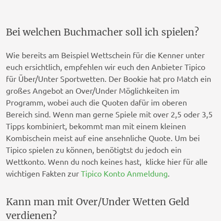
Bei welchen Buchmacher soll ich spielen?
Wie bereits am Beispiel Wettschein für die Kenner unter
euch ersichtlich, empfehlen wir euch den Anbieter Tipico
für Über/Unter Sportwetten. Der Bookie hat pro Match ein
großes Angebot an Over/Under Möglichkeiten im
Programm, wobei auch die Quoten dafür im oberen
Bereich sind. Wenn man gerne Spiele mit over 2,5 oder 3,5
Tipps kombiniert, bekommt man mit einem kleinen
Kombischein meist auf eine ansehnliche Quote. Um bei
Tipico spielen zu können, benötigtst du jedoch ein
Wettkonto. Wenn du noch keines hast, klicke hier für alle
wichtigen Fakten zur
Tipico Konto Anmeldung
.
Kann man mit Over/Under Wetten Geld
verdienen?