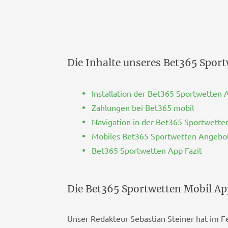
Die Inhalte unseres Bet365 Spor
Installation der Bet365 Sportwetten 
Zahlungen bei Bet365 mobil
Navigation in der Bet365 Sportwette
Mobiles Bet365 Sportwetten Angebo
Bet365 Sportwetten App Fazit
Die Bet365 Sportwetten Mobil A
Unser Redakteur Sebastian Steiner hat im F