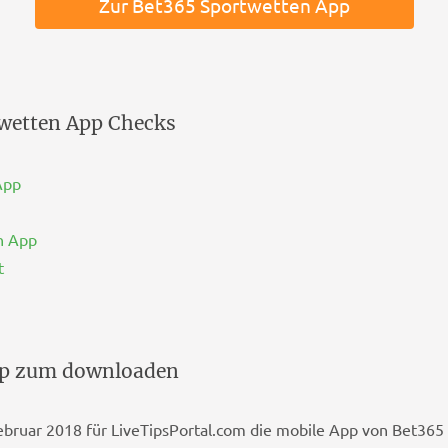
Zur Bet365 Sportwetten App
twetten App Checks
App
n App
t
pp zum downloaden
ebruar 2018 für LiveTipsPortal.com die mobile App von Bet365