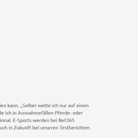
n kann. „Selber wette ich nur auf einen
de ich in Ausnahmefällen Pferde- oder
tional. E-Sports werden bei Bet365
uch in Zukunft bei unseren Testberichten