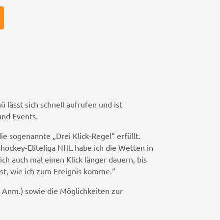
lässt sich schnell aufrufen und ist
und Events.
e sogenannte „Drei Klick-Regel“ erfüllt.
shockey-Eliteliga NHL habe ich die Wetten in
ch auch mal einen Klick länger dauern, bis
ist, wie ich zum Ereignis komme.“
 Anm.) sowie die Möglichkeiten zur