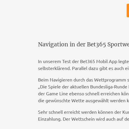
Navigation in der Bet365 Sportw
In unserem Test der Bet365 Mobil App legten
selbsterklärend. Parallel dazu gibt es auch 
Beim Navigieren durch das Wettprogramm stel
„Die Spiele der aktuellen Bundesliga-Runde h
der Game Line ebenso schnell erreichen könn
die gewünschte Wette ausgewählt werden kann
Sehr schnell erreicht werden können der Ku
Einzahlung. Der Wettschein wird auch auf de