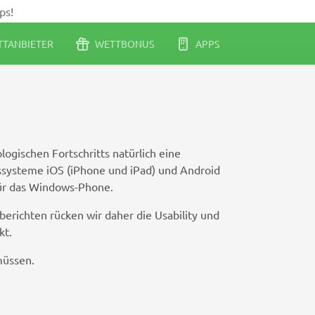
ps!
TANBIETER
WETTBONUS
APPS
gischen Fortschritts natürlich eine
ebssysteme iOS (iPhone und iPad) und Android
 für das Windows-Phone.
berichten rücken wir daher die Usability und
kt.
müssen.