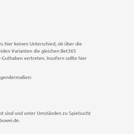
s hier keinen Unterschied, ob über die
eiden Varianten die gleichen Bet365
-Guthaben vertreten. Insofern sollte hier
olgendermaßen:
bt sind und unter Umständen zu Spielsucht
 buwei.de.