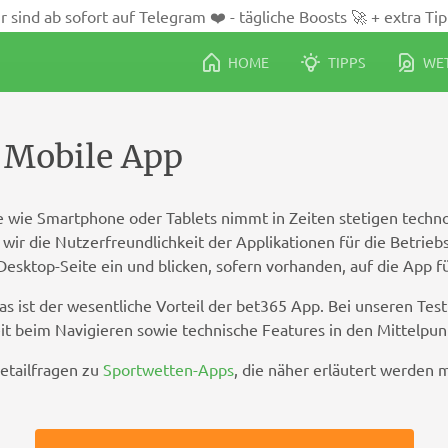
r sind ab sofort auf Telegram ❤️ - tägliche Boosts 🚀 + extra Tip
HOME
TIPPS
WET
 Mobile App
ie Smartphone oder Tablets nimmt in Zeiten stetigen technolo
n wir die Nutzerfreundlichkeit der Applikationen für die Betri
 Desktop-Seite ein und blicken, sofern vorhanden, auf die App
s ist der wesentliche Vorteil der bet365 App. Bei unseren Test
eit beim Navigieren sowie technische Features in den Mittelpun
etailfragen zu
Sportwetten-Apps
, die näher erläutert werden 