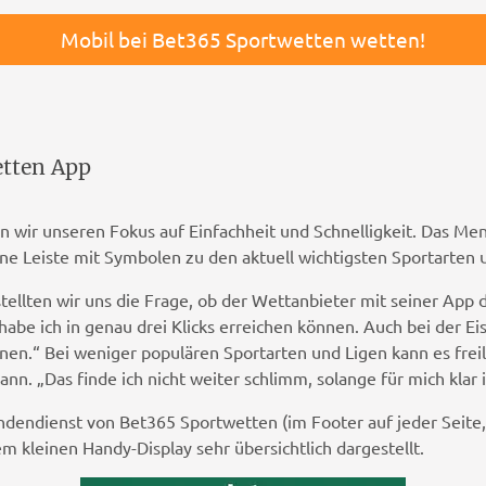
Mobil bei Bet365 Sportwetten wetten!
etten App
 wir unseren Fokus auf Einfachheit und Schnelligkeit. Das Menü 
eine Leiste mit Symbolen zu den aktuell wichtigsten Sportarten 
lten wir uns die Frage, ob der Wettanbieter mit seiner App di
abe ich in genau drei Klicks erreichen können. Auch bei der Ei
en.“ Bei weniger populären Sportarten und Ligen kann es freili
. „Das finde ich nicht weiter schlimm, solange für mich klar 
ndendienst von Bet365 Sportwetten (im Footer auf jeder Seite,
m kleinen Handy-Display sehr übersichtlich dargestellt.