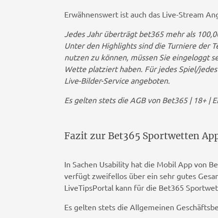
Erwähnenswert ist auch das Live-Stream Ang
Jedes Jahr überträgt bet365 mehr als 100,0
Unter den Highlights sind die Turniere der 
nutzen zu können, müssen Sie eingeloggt se
Wette platziert haben. Für jedes Spiel/jede
Live-Bilder-Service angeboten.
Es gelten stets die AGB von Bet365 | 18+ | Er
Fazit zur Bet365 Sportwetten Ap
In Sachen Usability hat die Mobil App von B
verfügt zweifellos über ein sehr gutes Gesa
LiveTipsPortal kann für die Bet365 Sportwe
Es gelten stets die Allgemeinen Geschäft