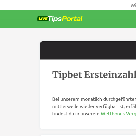
Wi
Weiter
zum
Inhalt
Tipbet Ersteinza
Bei unserem monatlich durchgeführten
mittlerweile wieder verfügbar ist, erf
findest du in unserem
Wettbonus Vergl