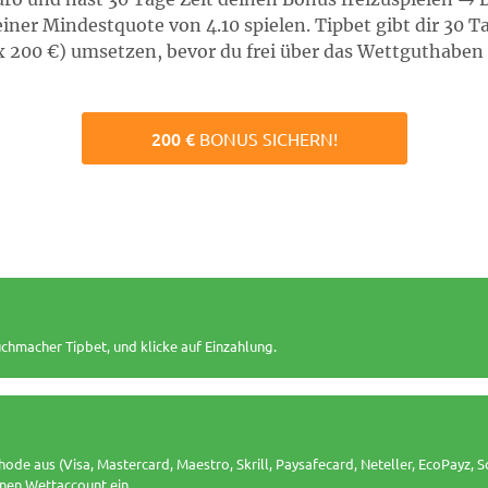
ner Mindestquote von 4.10 spielen. Tipbet gibt dir 30 T
 x 200 €) umsetzen, bevor du frei über das Wettguthaben
200 €
BONUS SICHERN!
chmacher Tipbet, und klicke auf Einzahlung.
de aus (Visa, Mastercard, Maestro, Skrill, Paysafecard, Neteller, EcoPayz, 
inen Wettaccount ein.