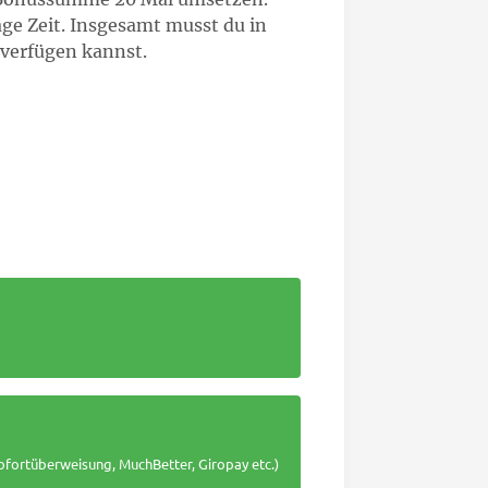
age Zeit. Insgesamt musst du in
 verfügen kannst.
Sofortüberweisung, MuchBetter, Giropay etc.)