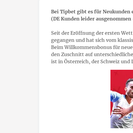
Bei Tipbet gibt es für Neukunden
(DE Kunden leider ausgenommen →
Seit der Eröffnung der ersten Wett
gegangen und hat sich vom klassi
Beim Willkommensbonus für neue K
den Zuschnitt auf unterschiedlich
ist in Österreich, der Schweiz und