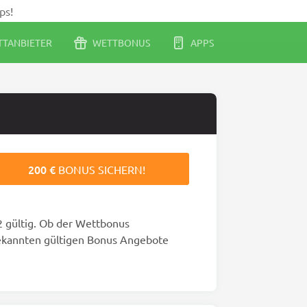
ps!
TANBIETER
WETTBONUS
APPS
200 €
BONUS SICHERN!
 gültig. Ob der Wettbonus
 bekannten gültigen Bonus Angebote