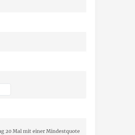
g 20 Mal mit einer Mindestquote