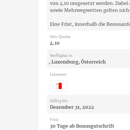
von 4.10 umgesetzt werden. Dabei 
sowie Mehrwegwetten gelten nich
Eine Frist, innerhalb die Bonusanf
Min. Quote
4.10
Verfügbar in
Luxemburg
Österreich
Lizenzen
Gültig bis
Dezember 31, 2022
Frist
30 Tage ab Bonusgutschrift