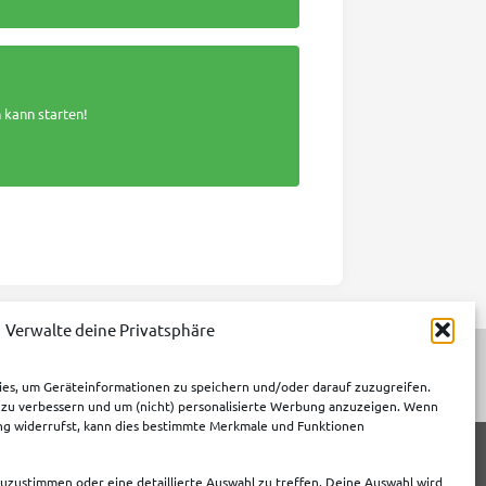
 kann starten!
Verwalte deine Privatsphäre
es, um Geräteinformationen zu speichern und/oder darauf zuzugreifen.
s zu verbessern und um (nicht) personalisierte Werbung anzuzeigen. Wenn
ng widerrufst, kann dies bestimmte Merkmale und Funktionen
zustimmen oder eine detaillierte Auswahl zu treffen. Deine Auswahl wird