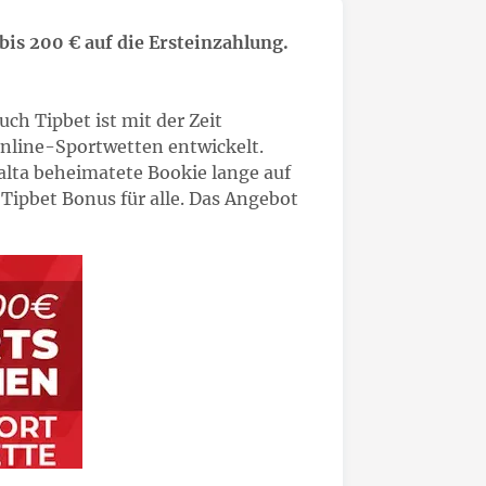
is 200 € auf die Ersteinzahlung.
ch Tipbet ist mit der Zeit
nline-Sportwetten entwickelt.
lta beheimatete Bookie lange auf
Tipbet Bonus für alle. Das Angebot