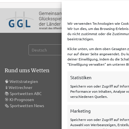
Wir verwenden Technologien wie Cooki
Wir tun dies, um das Browsing-Erlebni
du nicht zustimmst oder die Zustimmu
beeinträchtigen.
Klicke unten, um dem oben Gesagten zu
nur auf dieser Seite angewendet. Du ka
deiner Einwilligung, indem du die Schal
"Einwilligung verwalten" am unteren Bi
Rund ums Wetten
Meist genutzte Boni
Statistiken
🧠
Wettstrategien
Bet365 Bonus
Speichern von oder Zugriff auf Info
📱
Wettrechner
Tipico Bonus
Performance von Inhalten, Analyse v
📚
Sportwetten ABC
Betano Bonus
verschiedenen Quellen.
🎯
KI-Prognosen
Bwin Bonus
🗞️
Sportwetten News
NEObet Bonus
Marketing
Speichern von oder Zugriff auf Info
Auswahl von Werbeanzeigen, Erstellu