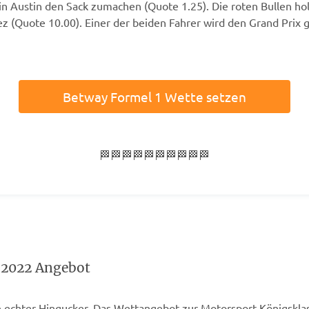
 in Austin den Sack zumachen (Quote 1.25). Die roten Bullen ho
z (Quote 10.00). Einer der beiden Fahrer wird den Grand Prix 
Betway Formel 1 Wette setzen
🏁🏁🏁🏁🏁🏁🏁🏁🏁🏁
 2022 Angebot
n echter Hingucker. Das Wettangebot zur Motorsport-Königsklass