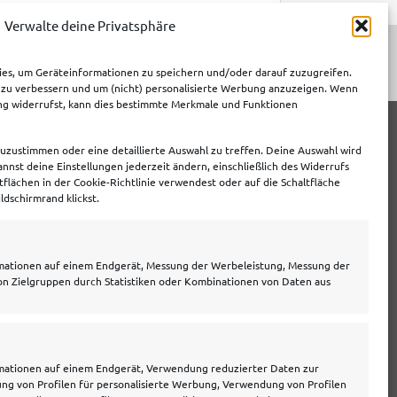
Verwalte deine Privatsphäre
es, um Geräteinformationen zu speichern und/oder darauf zuzugreifen.
s zu verbessern und um (nicht) personalisierte Werbung anzuzeigen. Wenn
ng widerrufst, kann dies bestimmte Merkmale und Funktionen
zustimmen oder eine detaillierte Auswahl zu treffen. Deine Auswahl wird
nnst deine Einstellungen jederzeit ändern, einschließlich des Widerrufs
tflächen in der Cookie-Richtlinie verwendest oder auf die Schaltfläche
ldschirmrand klickst.
Allgemeines
Über uns
rmationen auf einem Endgerät, Messung der Werbeleistung, Messung der
Hilfe/Kontakt
on Zielgruppen durch Statistiken oder Kombinationen von Daten aus
Datenschutzerklärung
Impressum
Disclaimer
Cookie Policy
Archiv
rmationen auf einem Endgerät, Verwendung reduzierter Daten zur
ng von Profilen für personalisierte Werbung, Verwendung von Profilen