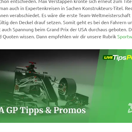
hon entschieden. Max Verstappen krönte sich erneut zum Titeltr
an auch in Expertenkreisen in Sachen Konstrukteurs-Titel. Red B
nen verabschiedet. Es wäre die erste Team-Weltmeisterschaft 
ültig den Deckel drauf setzen. Somit geht es bei den Fahrern u
ist auch Spannung beim Grand Prix der USA durchaus geboten. D
nd Quoten wissen. Dann empfehlen wir dir unsere Rubrik
Sport