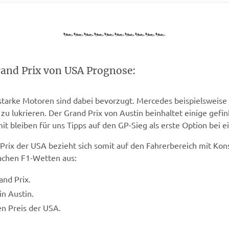
🏎️🏎️🏎️🏎️🏎️🏎️🏎️🏎️🏎️🏎️
Grand Prix von USA Prognose:
 starke Motoren sind dabei bevorzugt. Mercedes beispielsweise 
lukrieren. Der Grand Prix von Austin beinhaltet einige gefinke
t bleiben für uns Tipps auf den GP-Sieg als erste Option bei e
rix der USA bezieht sich somit auf den Fahrerbereich mit Konst
Sachen F1-Wetten aus:
nd Prix.
in Austin.
n Preis der USA.