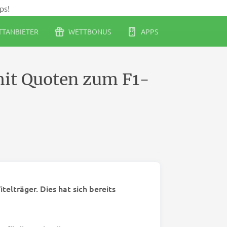
ps!
TANBIETER
WETTBONUS
APPS
mit Quoten zum F1-
elträger. Dies hat sich bereits