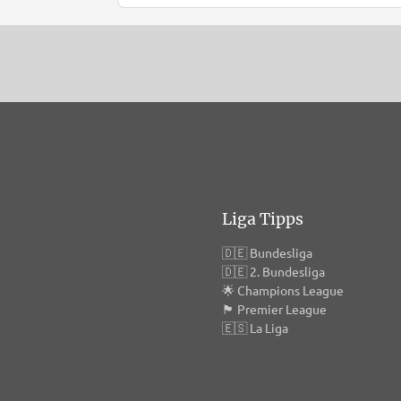
Liga Tipps
🇩🇪
Bundesliga
🇩🇪
2. Bundesliga
🌟
Champions League
🏴󠁧󠁢󠁥󠁮󠁧󠁿
Premier League
🇪🇸
La Liga