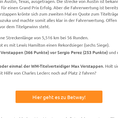
n Austin, Texas, ausgetragen. Die strecke von Austin ist bekann
nt für einen Grand Prix Erfolg. Aber die Fahrerwertung ist berei
stappen krönte sich zum zweiten Mal en Quote zum Titelträger
uka und machte somit alles klar in der Fahrerwertung. Offen 
 vor dem Titelgewinn steht.
eine Streckenlänge von 5,516 km bei 56 Runden.
bt es mit Lewis Hamilton einen Rekordsieger (sechs Siege).
Verstappen (366 Punkte) vor Sergio Perez (253 Punkte)
und d
wieder einmal der WM-Titelverteidiger Max Verstappen
. Holt s
t Hilfe von Charles Leclerc noch auf Platz 2 fahren?
Hier geht es zu Betway!