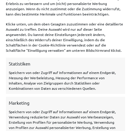
Erlebnis zu verbessern und um (nicht) personalisierte Werbung
anzuzeigen. Wenn du nicht zustimmst oder die Zustimmung widerrufst,
Meist genutzte Boni
kann dies bestimmte Merkmale und Funktionen beeinträchtigen.
Klicke unten, um dem oben Gesagten zuzustimmen oder eine detaillierte
Bet365 Bonus
Auswahl zu treffen. Deine Auswahl wird nur auf dieser Seite
angewendet. Du kannst deine Einstellungen jederzeit ändern,
Tipico Bonus
einschließlich des Widerrufs deiner Einwilligung, indem du die
Schaltflächen in der Cookie-Richtlinie verwendest oder auf die
Betano Bonus
Schaltfläche "Einwilligung verwalten" am unteren Bildschirmrand klickst.
Bwin Bonus
Statistiken
NEObet Bonus
Speichern von oder Zugriff auf Informationen auf einem Endgerät,
Messung der Werbeleistung, Messung der Performance von
Inhalten, Analyse von Zielgruppen durch Statistiken oder
Allgemeines
Kombinationen von Daten aus verschiedenen Quellen.
Über uns
Marketing
Speichern von oder Zugriff auf Informationen auf einem Endgerät,
Hilfe/Kontakt
Verwendung reduzierter Daten zur Auswahl von Werbeanzeigen,
Datenschutzerklärung
Erstellung von Profilen für personalisierte Werbung, Verwendung
von Profilen zur Auswahl personalisierter Werbung, Erstellung von