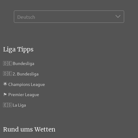
Liga Tipps
🇩🇪
Bundesliga
🇩🇪
2. Bundesliga
🌟
Champions League
🏴󠁧󠁢󠁥󠁮󠁧󠁿
Premier League
🇪🇸
La Liga
Rund ums Wetten