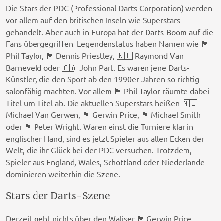
Die Stars der PDC (Professional Darts Corporation) werden
vor allem auf den britischen Inseln wie Superstars
gehandelt. Aber auch in Europa hat der Darts-Boom auf die
Fans übergegriffen. Legendenstatus haben Namen wie 🏴󠁧󠁢󠁥󠁮󠁧󠁿
Phil Taylor, 🏴󠁧󠁢󠁥󠁮󠁧󠁿 Dennis Priestley, 🇳🇱 Raymond Van
Barneveld oder 🇨🇦 John Part. Es waren jene Darts-
Künstler, die den Sport ab den 1990er Jahren so richtig
salonfähig machten. Vor allem 🏴󠁧󠁢󠁥󠁮󠁧󠁿 Phil Taylor räumte dabei
Titel um Titel ab. Die aktuellen Superstars heißen 🇳🇱
Michael Van Gerwen, 🏴󠁧󠁢󠁷󠁬󠁳󠁿 Gerwin Price, 🏴󠁧󠁢󠁥󠁮󠁧󠁿 Michael Smith
oder 🏴󠁧󠁢󠁳󠁣󠁴󠁿 Peter Wright. Waren einst die Turniere klar in
englischer Hand, sind es jetzt Spieler aus allen Ecken der
Welt, die ihr Glück bei der PDC versuchen. Trotzdem,
Spieler aus England, Wales, Schottland oder Niederlande
dominieren weiterhin die Szene.
Stars der Darts-Szene
Derzeit geht nichts über den Waliser 🏴󠁧󠁢󠁷󠁬󠁳󠁿 Gerwin Price