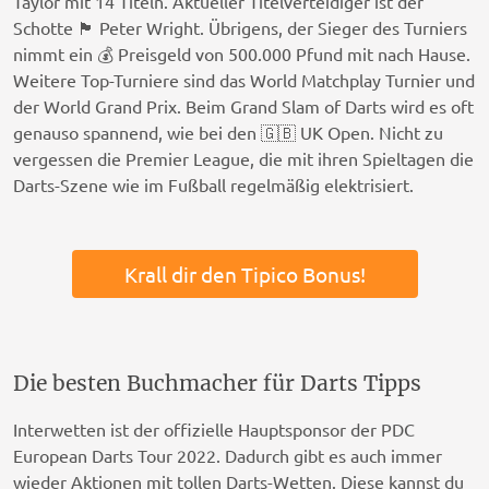
Taylor mit 14 Titeln. Aktueller Titelverteidiger ist der
Schotte 🏴󠁧󠁢󠁳󠁣󠁴󠁿 Peter Wright. Übrigens, der Sieger des Turniers
nimmt ein 💰 Preisgeld von 500.000 Pfund mit nach Hause.
Weitere Top-Turniere sind das World Matchplay Turnier und
der World Grand Prix. Beim Grand Slam of Darts wird es oft
genauso spannend, wie bei den 🇬🇧 UK Open. Nicht zu
vergessen die Premier League, die mit ihren Spieltagen die
Darts-Szene wie im Fußball regelmäßig elektrisiert.
Krall dir den Tipico Bonus!
Die besten Buchmacher für Darts Tipps
Interwetten ist der offizielle Hauptsponsor der PDC
European Darts Tour 2022. Dadurch gibt es auch immer
wieder Aktionen mit tollen Darts-Wetten. Diese kannst du