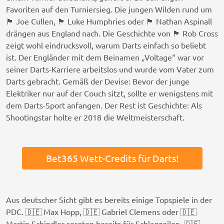
Favoriten auf den Turniersieg. Die jungen Wilden rund um
🏴󠁧󠁢󠁥󠁮󠁧󠁿 Joe Cullen, 🏴󠁧󠁢󠁥󠁮󠁧󠁿 Luke Humphries oder 🏴󠁧󠁢󠁥󠁮󠁧󠁿 Nathan Aspinall
drängen aus England nach. Die Geschichte von 🏴󠁧󠁢󠁥󠁮󠁧󠁿 Rob Cross
zeigt wohl eindrucksvoll, warum Darts einfach so beliebt
ist. Der Engländer mit dem Beinamen „Voltage“ war vor
seiner Darts-Karriere arbeitslos und wurde vom Vater zum
Darts gebracht. Gemäß der Devise: Bevor der junge
Elektriker nur auf der Couch sitzt, sollte er wenigstens mit
dem Darts-Sport anfangen. Der Rest ist Geschichte: Als
Shootingstar holte er 2018 die Weltmeisterschaft.
Bet365 Wett-Credits für Darts!
Aus deutscher Sicht gibt es bereits einige Topspiele in der
PDC. 🇩🇪 Max Hopp, 🇩🇪 Gabriel Clemens oder 🇩🇪
Martin Schindler sorgten bereits für Schlagzeilen. 🇩🇪