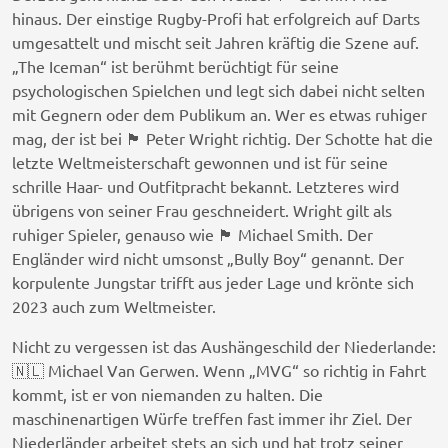
hinaus. Der einstige Rugby-Profi hat erfolgreich auf Darts
umgesattelt und mischt seit Jahren kräftig die Szene auf.
„The Iceman“ ist berühmt berüchtigt für seine
psychologischen Spielchen und legt sich dabei nicht selten
mit Gegnern oder dem Publikum an. Wer es etwas ruhiger
mag, der ist bei 🏴󠁧󠁢󠁳󠁣󠁴󠁿 Peter Wright richtig. Der Schotte hat die
letzte Weltmeisterschaft gewonnen und ist für seine
schrille Haar- und Outfitpracht bekannt. Letzteres wird
übrigens von seiner Frau geschneidert. Wright gilt als
ruhiger Spieler, genauso wie 🏴󠁧󠁢󠁥󠁮󠁧󠁿 Michael Smith. Der
Engländer wird nicht umsonst „Bully Boy“ genannt. Der
korpulente Jungstar trifft aus jeder Lage und krönte sich
2023 auch zum Weltmeister.
Nicht zu vergessen ist das Aushängeschild der Niederlande:
🇳🇱 Michael Van Gerwen. Wenn „MVG“ so richtig in Fahrt
kommt, ist er von niemanden zu halten. Die
maschinenartigen Würfe treffen fast immer ihr Ziel. Der
Niederländer arbeitet stets an sich und hat trotz seiner