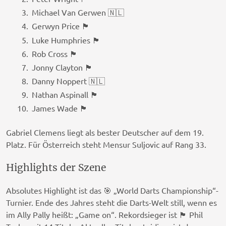
Michael Van Gerwen 🇳🇱
Gerwyn Price 🏴󠁧󠁢󠁷󠁬󠁳󠁿
Luke Humphries 🏴󠁧󠁢󠁥󠁮󠁧󠁿
Rob Cross 🏴󠁧󠁢󠁥󠁮󠁧󠁿
Jonny Clayton 🏴󠁧󠁢󠁷󠁬󠁳󠁿
Danny Noppert 🇳🇱
Nathan Aspinall 🏴󠁧󠁢󠁥󠁮󠁧󠁿
James Wade 🏴󠁧󠁢󠁥󠁮󠁧󠁿
Gabriel Clemens liegt als bester Deutscher auf dem 19.
Platz. Für Österreich steht Mensur Suljovic auf Rang 33.
Highlights der Szene
Absolutes Highlight ist das 🎯 „World Darts Championship“-
Turnier. Ende des Jahres steht die Darts-Welt still, wenn es
im Ally Pally heißt: „Game on“. Rekordsieger ist 🏴󠁧󠁢󠁥󠁮󠁧󠁿 Phil