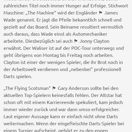
zahlreichen Titel noch immer Hunger auf Erfolge. Stichwort
Maschine: „The Machine“ wird der Engländer 🏴󠁧󠁢󠁥󠁮󠁧󠁿 James
Wade genannt. Er jagt die Pfeile bekanntlich schnell und
gezielt auf das Board. Sein Beiname resultiert vermutlich
auch daraus, dass Wade einst als Automechaniker
arbeitete. Diesbezüglich sei auch 🏴󠁧󠁢󠁷󠁬󠁳󠁿 Jonny Clayton
erwähnt. Der Waliser ist auf der PDC-Tour unterwegs und
geht übrigens von Montag bis Freitag noch arbeiten.
Clayton ist einer der wenigen Spieler, die ihr Brot noch in
der Arbeitswelt verdienen und „nebenbei“ professionell
Darts spielen.
„The Flying Scotsman“ 🏴󠁧󠁢󠁳󠁣󠁴󠁿 Gary Anderson sollte bei den
aktuellen Top-Spielern keinesfalls fehlen. Der Altstar hat
schon oft mit einem Karriereende spekuliert, kam jedoch
immer wieder zurück und war dann umso erfolgreicher.
Laut eigener Aussage kann er einfach nicht ohne Darts
weitermachen. Wenn der eingefleischte Darts-Spieler bei
einem Turnier aufscheint, gehört er zu den engen