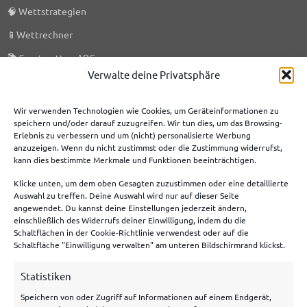
🧠
Wettstrategien
📱
Wettrechner
📚
Sportwetten ABC
Verwalte deine Privatsphäre
🎯
KI-Prognosen
🗞️
Sportwetten News
Wir verwenden Technologien wie Cookies, um Geräteinformationen zu
speichern und/oder darauf zuzugreifen. Wir tun dies, um das Browsing-
Erlebnis zu verbessern und um (nicht) personalisierte Werbung
anzuzeigen. Wenn du nicht zustimmst oder die Zustimmung widerrufst,
Meist genutzte Boni
kann dies bestimmte Merkmale und Funktionen beeinträchtigen.
Klicke unten, um dem oben Gesagten zuzustimmen oder eine detaillierte
Bet365 Bonus
Auswahl zu treffen. Deine Auswahl wird nur auf dieser Seite
angewendet. Du kannst deine Einstellungen jederzeit ändern,
Tipico Bonus
einschließlich des Widerrufs deiner Einwilligung, indem du die
Schaltflächen in der Cookie-Richtlinie verwendest oder auf die
Betano Bonus
Schaltfläche "Einwilligung verwalten" am unteren Bildschirmrand klickst.
Bwin Bonus
Statistiken
NEObet Bonus
Speichern von oder Zugriff auf Informationen auf einem Endgerät,