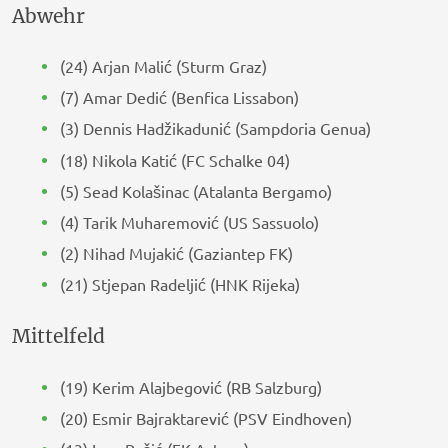
Abwehr
(24) Arjan Malić (Sturm Graz)
(7) Amar Dedić (Benfica Lissabon)
(3) Dennis Hadžikadunić (Sampdoria Genua)
(18) Nikola Katić (FC Schalke 04)
(5) Sead Kolašinac (Atalanta Bergamo)
(4) Tarik Muharemović (US Sassuolo)
(2) Nihad Mujakić (Gaziantep FK)
(21) Stjepan Radeljić (HNK Rijeka)
Mittelfeld
(19) Kerim Alajbegović (RB Salzburg)
(20) Esmir Bajraktarević (PSV Eindhoven)