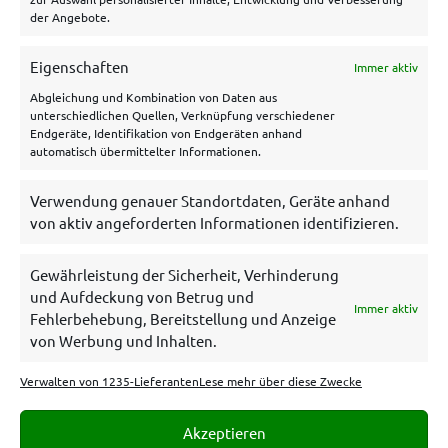
Disclaimer
der Angebote.
Cookie Policy
Eigenschaften
Immer aktiv
Archiv
Abgleichung und Kombination von Daten aus
unterschiedlichen Quellen, Verknüpfung verschiedener
Endgeräte, Identifikation von Endgeräten anhand
automatisch übermittelter Informationen.
Verwendung genauer Standortdaten, Geräte anhand
von aktiv angeforderten Informationen identifizieren.
Gewährleistung der Sicherheit, Verhinderung
und Aufdeckung von Betrug und
Immer aktiv
Es gelten die AGB und Bonuskonditionen der betreffenden
Fehlerbehebung, Bereitstellung und Anzeige
Wettanbieter. 18+. Glücksspiel kann süchtig machen. Hilfe unter
von Werbung und Inhalten.
bzga.de
,
gamblingtherapy.org
oder
https://www.bundesweit-
gegen-gluecksspielsucht.de/
Spiele
Verwalten von 1235-Lieferanten
Lese mehr über diese Zwecke
verantwortungsbewusst.livetipsportal.com erhält eine
Provision, wenn sich jemand über unsere Links bei einem
Wettanbieter anmeldet. Sämtliche Provisionen haben keinen
Akzeptieren