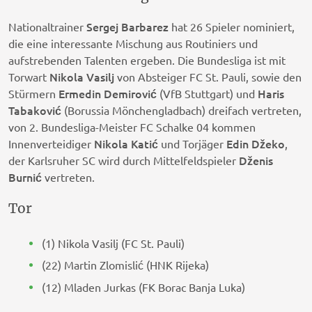
Sergej Barbarez
Nationaltrainer
hat 26 Spieler nominiert,
die eine interessante Mischung aus Routiniers und
aufstrebenden Talenten ergeben. Die Bundesliga ist mit
Nikola Vasilj
Torwart
von Absteiger FC St. Pauli, sowie den
Ermedin Demirović
Haris
Stürmern
(VfB Stuttgart) und
Tabaković
(Borussia Mönchengladbach) dreifach vertreten,
von 2. Bundesliga-Meister FC Schalke 04 kommen
Nikola Katić
Edin Džeko
Innenverteidiger
und Torjäger
,
Dženis
der Karlsruher SC wird durch Mittelfeldspieler
Burnić
vertreten.
Tor
(1) Nikola Vasilj (FC St. Pauli)
(22) Martin Zlomislić (HNK Rijeka)
(12) Mladen Jurkas (FK Borac Banja Luka)