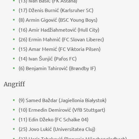
(13) Ivan Bašić (FK Astana)
(17) Dženis Burnić (Karlsruher SC)
(8) Armin Gigović (BSC Young Boys)
(16) Amir Hadžiahmetović (Hull City)
(26) Ermin Mahmić (FC Slovan Liberec)
(15) Amar Memić (FC Viktoria Pilsen)
(14) Ivan Šunjić (Pafos FC)
(6) Benjamin Tahirović (Brøndby IF)
Angriff
(9) Samed Baždar (Jagiellonia Białystok)
(10) Ermedin Demirović (VfB Stuttgart)
(11) Edin Džeko (FC Schalke 04)
(25) Jovo Lukić (Universitatea Cluj)
(23) Haris Tabaković (Borussia Mönchengladbach)