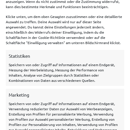
anzuzeigen. Wenn du nicht zustimmst oder die Zustimmung widerrufst,
Meist genutzte Boni
kann dies bestimmte Merkmale und Funktionen beeinträchtigen.
Klicke unten, um dem oben Gesagten zuzustimmen oder eine detaillierte
Bet365 Bonus
Auswahl zu treffen. Deine Auswahl wird nur auf dieser Seite
angewendet. Du kannst deine Einstellungen jederzeit ändern,
Tipico Bonus
einschließlich des Widerrufs deiner Einwilligung, indem du die
Schaltflächen in der Cookie-Richtlinie verwendest oder auf die
Betano Bonus
Schaltfläche "Einwilligung verwalten" am unteren Bildschirmrand klickst.
Bwin Bonus
Statistiken
NEObet Bonus
Speichern von oder Zugriff auf Informationen auf einem Endgerät,
Messung der Werbeleistung, Messung der Performance von
Inhalten, Analyse von Zielgruppen durch Statistiken oder
Allgemeines
Kombinationen von Daten aus verschiedenen Quellen.
Über uns
Marketing
Speichern von oder Zugriff auf Informationen auf einem Endgerät,
Hilfe/Kontakt
Verwendung reduzierter Daten zur Auswahl von Werbeanzeigen,
Datenschutzerklärung
Erstellung von Profilen für personalisierte Werbung, Verwendung
von Profilen zur Auswahl personalisierter Werbung, Erstellung von
Impressum
Profilen zur Personalisierung von Inhalten, Verwendung von Profilen
zur Auswahl personalisierter Inhalte, Entwicklung und Verbesserung