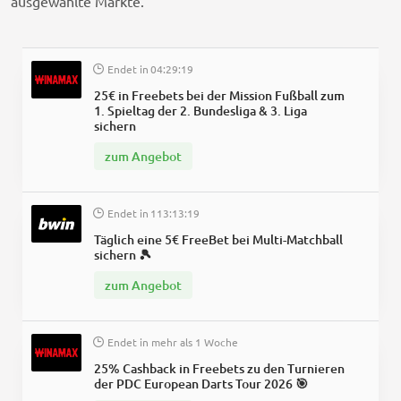
ausgewählte Märkte.
Endet in
04
:
29
:
19
25€ in Freebets bei der Mission Fußball zum
1. Spieltag der 2. Bundesliga & 3. Liga
sichern
zum Angebot
Endet in
113
:
13
:
19
Täglich eine 5€ FreeBet bei Multi-Matchball
sichern 🎾
zum Angebot
Endet in
mehr als 1 Woche
25% Cashback in Freebets zu den Turnieren
der PDC European Darts Tour 2026 🎯