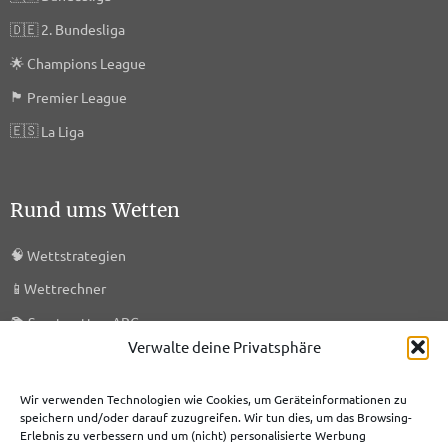
🇩🇪
2. Bundesliga
🌟
Champions League
🏴󠁧󠁢󠁥󠁮󠁧󠁿
Premier League
🇪🇸
La Liga
Rund ums Wetten
🧠
Wettstrategien
📱
Wettrechner
📚
Sportwetten ABC
Verwalte deine Privatsphäre
🎯
KI-Prognosen
🗞️
Sportwetten News
Wir verwenden Technologien wie Cookies, um Geräteinformationen zu
speichern und/oder darauf zuzugreifen. Wir tun dies, um das Browsing-
Erlebnis zu verbessern und um (nicht) personalisierte Werbung