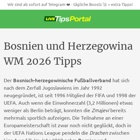
Wir sind ab sofort auf Telegram ❤️ - tägliche Boosts 🚀 + extra Tipps!
Weiter
zum
Inhalt
Bosnien und Herzegowina
WM 2026 Tipps
Bosnisch-herzegowinische Fußballverband
Der
hat sich
nach dem Zerfall Jugoslawiens im Jahr 1992
neugegründet, ist seit 1996 Mitglied der FIFA und 1998 der
UEFA. Auch wenn die Einwohnerzahl (3,2 Millionen) etwas
weniger als Berlin beträgt, konnten die
Zmajevi
bereits
mehrmals sportlich aufzeigen. Die Teilnahme an einer
Europameisterschaft ist zwar noch nicht geglückt, doch in
der UEFA Nations League pendeln die
Drachen
zwischen