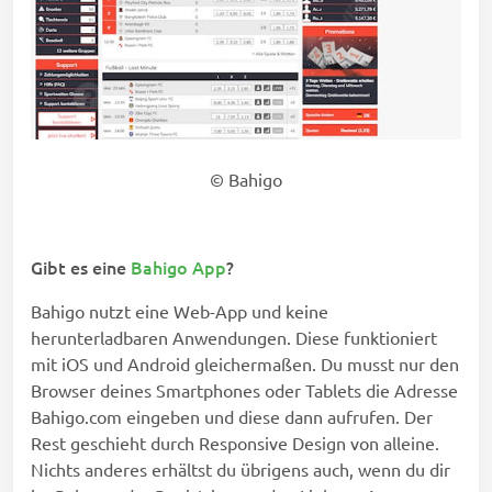
© Bahigo
Gibt es eine
Bahigo App
?
Bahigo nutzt eine Web-App und keine
herunterladbaren Anwendungen. Diese funktioniert
mit iOS und Android gleichermaßen. Du musst nur den
Browser deines Smartphones oder Tablets die Adresse
Bahigo.com eingeben und diese dann aufrufen. Der
Rest geschieht durch Responsive Design von alleine.
Nichts anderes erhältst du übrigens auch, wenn du dir