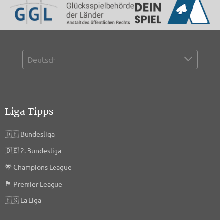
Liga Tipps
🇩🇪
Bundesliga
🇩🇪
2. Bundesliga
🌟
Champions League
🏴󠁧󠁢󠁥󠁮󠁧󠁿
Premier League
🇪🇸
La Liga