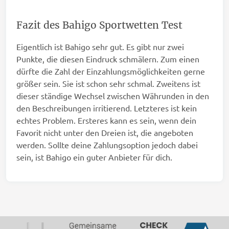
Fazit des Bahigo Sportwetten Test
Eigentlich ist Bahigo sehr gut. Es gibt nur zwei
Punkte, die diesen Eindruck schmälern. Zum einen
dürfte die Zahl der Einzahlungsmöglichkeiten gerne
größer sein. Sie ist schon sehr schmal. Zweitens ist
dieser ständige Wechsel zwischen Währunden in den
den Beschreibungen irritierend. Letzteres ist kein
echtes Problem. Ersteres kann es sein, wenn dein
Favorit nicht unter den Dreien ist, die angeboten
werden. Sollte deine Zahlungsoption jedoch dabei
sein, ist Bahigo ein guter Anbieter für dich.