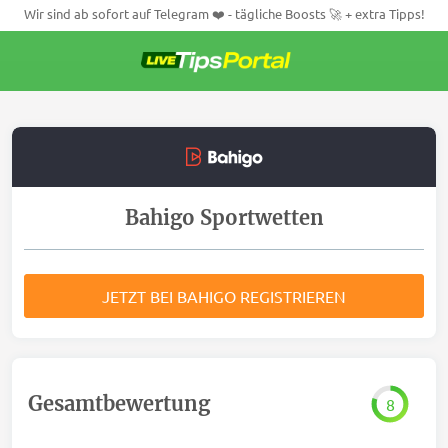
Wir sind ab sofort auf Telegram ❤️ - tägliche Boosts 🚀 + extra Tipps!
Weiter
zum
Inhalt
Bahigo Sportwetten
JETZT BEI BAHIGO REGISTRIEREN
Gesamtbewertung
8