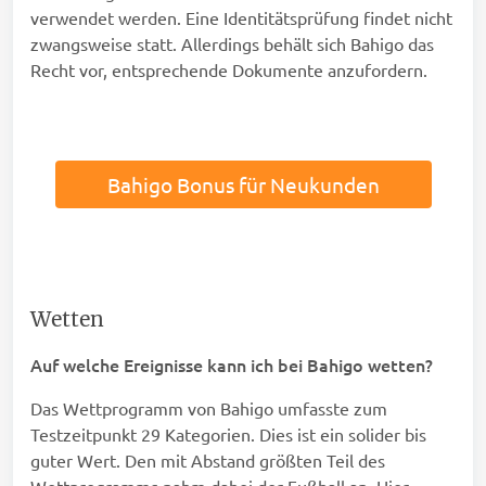
verwendet werden. Eine Identitätsprüfung findet nicht
zwangsweise statt. Allerdings behält sich Bahigo das
Recht vor, entsprechende Dokumente anzufordern.
Bahigo Bonus für Neukunden
Wetten
Auf welche Ereignisse kann ich bei Bahigo wetten?
Das Wettprogramm von Bahigo umfasste zum
Testzeitpunkt 29 Kategorien. Dies ist ein solider bis
guter Wert. Den mit Abstand größten Teil des
Wettprogramms nahm dabei der Fußball an. Hier