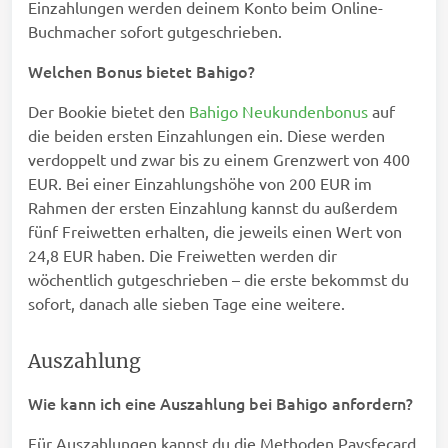
Einzahlungen werden deinem Konto beim Online-
Buchmacher sofort gutgeschrieben.
Welchen Bonus bietet Bahigo?
Der Bookie bietet den
Bahigo Neukundenbonus
auf
die beiden ersten Einzahlungen ein. Diese werden
verdoppelt und zwar bis zu einem Grenzwert von 400
EUR. Bei einer Einzahlungshöhe von 200 EUR im
Rahmen der ersten Einzahlung kannst du außerdem
fünf Freiwetten erhalten, die jeweils einen Wert von
24,8 EUR haben. Die Freiwetten werden dir
wöchentlich gutgeschrieben – die erste bekommst du
sofort, danach alle sieben Tage eine weitere.
Auszahlung
Wie kann ich eine Auszahlung bei Bahigo anfordern?
Für Auszahlungen kannst du die Methoden Paysfecard