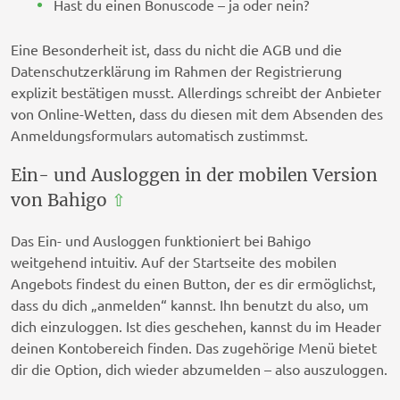
Hast du einen Bonuscode – ja oder nein?
Eine Besonderheit ist, dass du nicht die AGB und die
Datenschutzerklärung im Rahmen der Registrierung
explizit bestätigen musst. Allerdings schreibt der Anbieter
von Online-Wetten, dass du diesen mit dem Absenden des
Anmeldungsformulars automatisch zustimmst.
Ein- und Ausloggen in der mobilen Version
von Bahigo
⇧
Das Ein- und Ausloggen funktioniert bei Bahigo
weitgehend intuitiv. Auf der Startseite des mobilen
Angebots findest du einen Button, der es dir ermöglichst,
dass du dich „anmelden“ kannst. Ihn benutzt du also, um
dich einzuloggen. Ist dies geschehen, kannst du im Header
deinen Kontobereich finden. Das zugehörige Menü bietet
dir die Option, dich wieder abzumelden – also auszuloggen.