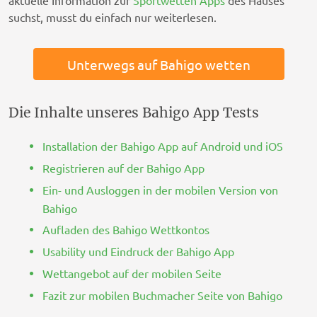
aktuelle Information zur
Sportwetten Apps
des Hauses
suchst, musst du einfach nur weiterlesen.
Unterwegs auf Bahigo wetten
Die Inhalte unseres Bahigo App Tests
Installation der Bahigo App auf Android und iOS
Registrieren auf der Bahigo App
Ein- und Ausloggen in der mobilen Version von
Bahigo
Aufladen des Bahigo Wettkontos
Usability und Eindruck der Bahigo App
Wettangebot auf der mobilen Seite
Fazit zur mobilen Buchmacher Seite von Bahigo