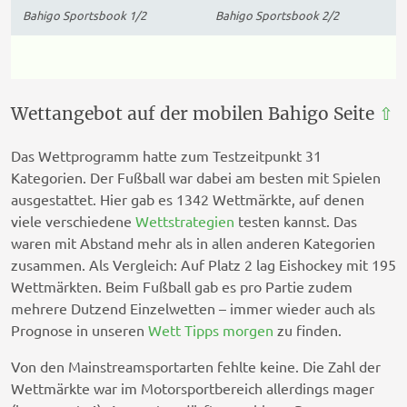
Bahigo Sportsbook 1/2
Bahigo Sportsbook 2/2
Wettangebot auf der mobilen Bahigo Seite
⇧
Das Wettprogramm hatte zum Testzeitpunkt 31
Kategorien. Der Fußball war dabei am besten mit Spielen
ausgestattet. Hier gab es 1342 Wettmärkte, auf denen
viele verschiedene
Wettstrategien
testen kannst. Das
waren mit Abstand mehr als in allen anderen Kategorien
zusammen. Als Vergleich: Auf Platz 2 lag Eishockey mit 195
Wettmärkten. Beim Fußball gab es pro Partie zudem
mehrere Dutzend Einzelwetten – immer wieder auch als
Prognose in unseren
Wett Tipps morgen
zu finden.
Von den Mainstreamsportarten fehlte keine. Die Zahl der
Wettmärkte war im Motorsportbereich allerdings mager