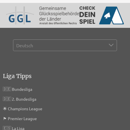
Liga Tipps
🇩🇪
Bundesliga
🇩🇪
2. Bundesliga
🌟
Champions League
🏴󠁧󠁢󠁥󠁮󠁧󠁿
Premier League
🇪🇸
La Liga