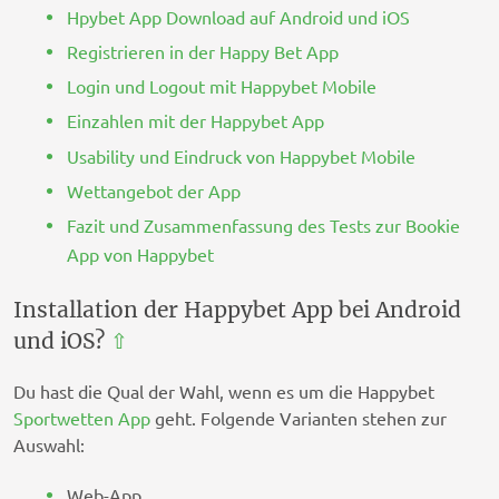
Hpybet App Download auf Android und iOS
Registrieren in der Happy Bet App
Login und Logout mit Happybet Mobile
Einzahlen mit der Happybet App
Usability und Eindruck von Happybet Mobile
Wettangebot der App
Fazit und Zusammenfassung des Tests zur Bookie
App von Happybet
Installation der Happybet App bei Android
und iOS?
⇧
Du hast die Qual der Wahl, wenn es um die Happybet
Sportwetten App
geht. Folgende Varianten stehen zur
Auswahl:
Web-App