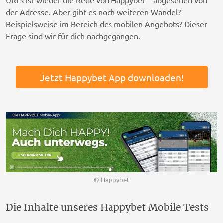
URLs ist wieder die Rede von Happybet – abgesehen von
der Adresse. Aber gibt es noch weiteren Wandel?
Beispielsweise im Bereich des mobilen Angebots? Dieser
Frage sind wir für dich nachgegangen.
Jetzt Happybet App downloaden!
© Happybet
Die Inhalte unseres Happybet Mobile Tests