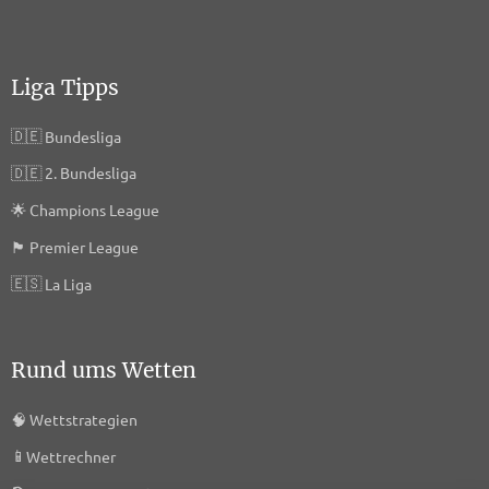
Liga Tipps
🇩🇪
Bundesliga
🇩🇪
2. Bundesliga
🌟
Champions League
🏴󠁧󠁢󠁥󠁮󠁧󠁿
Premier League
🇪🇸
La Liga
Rund ums Wetten
🧠
Wettstrategien
📱
Wettrechner