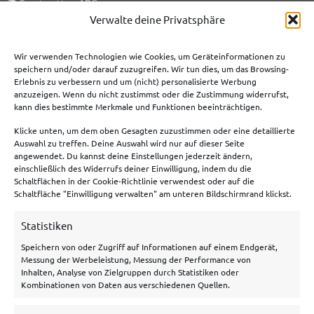
📚
Sportwetten ABC
Verwalte deine Privatsphäre
🎯
KI-Prognosen
🗞️
Sportwetten News
Wir verwenden Technologien wie Cookies, um Geräteinformationen zu
speichern und/oder darauf zuzugreifen. Wir tun dies, um das Browsing-
Erlebnis zu verbessern und um (nicht) personalisierte Werbung
anzuzeigen. Wenn du nicht zustimmst oder die Zustimmung widerrufst,
Meist genutzte Boni
kann dies bestimmte Merkmale und Funktionen beeinträchtigen.
Klicke unten, um dem oben Gesagten zuzustimmen oder eine detaillierte
Bet365 Bonus
Auswahl zu treffen. Deine Auswahl wird nur auf dieser Seite
angewendet. Du kannst deine Einstellungen jederzeit ändern,
Tipico Bonus
einschließlich des Widerrufs deiner Einwilligung, indem du die
Schaltflächen in der Cookie-Richtlinie verwendest oder auf die
Betano Bonus
Schaltfläche "Einwilligung verwalten" am unteren Bildschirmrand klickst.
Bwin Bonus
Statistiken
NEObet Bonus
Speichern von oder Zugriff auf Informationen auf einem Endgerät,
Messung der Werbeleistung, Messung der Performance von
Inhalten, Analyse von Zielgruppen durch Statistiken oder
Allgemeines
Kombinationen von Daten aus verschiedenen Quellen.