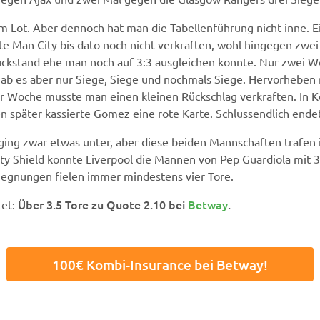
 im Lot. Aber dennoch hat man die Tabellenführung nicht inne. E
te Man City bis dato noch nicht verkraften, wohl hingegen zw
ückstand ehe man noch auf 3:3 ausgleichen konnte. Nur zwei 
gab es aber nur Siege, Siege und nochmals Siege. Hervorheben
ser Woche musste man einen kleinen Rückschlag verkraften. In
n später kassierte Gomez eine rote Karte. Schlussendlich endet
ging zwar etwas unter, aber diese beiden Mannschaften trafen 
Shield konnte Liverpool die Mannen von Pep Guardiola mit 3:1
gegnungen fielen immer mindestens vier Tore.
Über 3.5 Tore zu Quote 2.10 bei
Betway
.
tet:
100€ Kombi-Insurance bei Betway!