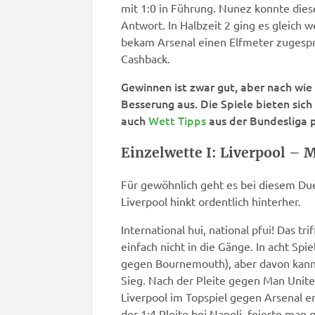
mit 1:0 in Führung. Nunez konnte dies
Antwort. In Halbzeit 2 ging es gleich 
bekam Arsenal einen Elfmeter zugespr
Cashback.
Gewinnen ist zwar gut, aber nach wi
Besserung aus. Die Spiele bieten sich
auch
Wett Tipps
aus der Bundesliga p
Einzelwette I: Liverpool – 
Für gewöhnlich geht es bei diesem Duell 
Liverpool hinkt ordentlich hinterher.
International hui, national pfui! Das t
einfach nicht in die Gänge. In acht Sp
gegen Bournemouth), aber davon kann m
Sieg. Nach der Pleite gegen Man Unit
Liverpool im Topspiel gegen Arsenal e
der 1:4 Pleite bei Napoli, feierte man