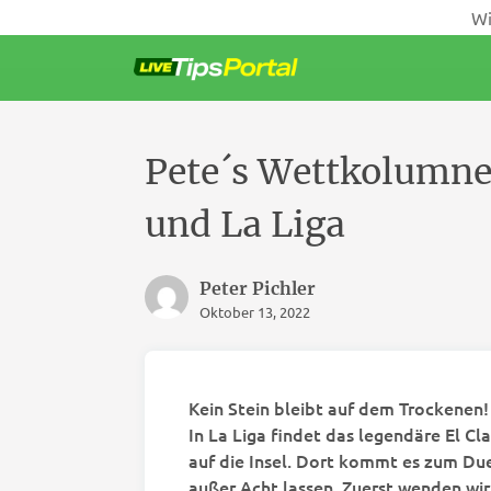
Wi
Weiter
zum
Inhalt
Pete´s Wettkolumne
und La Liga
Peter Pichler
Oktober 13, 2022
Kein Stein bleibt auf dem Trockenen
In La Liga findet das legendäre El Cl
auf die Insel. Dort kommt es zum Due
außer Acht lassen. Zuerst wenden wi