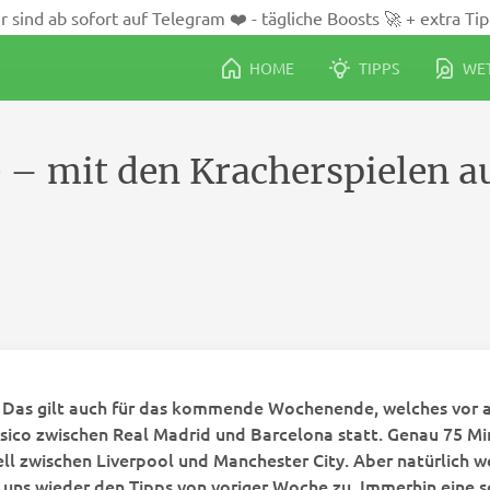
r sind ab sofort auf Telegram ❤️ - tägliche Boosts 🚀 + extra Tip
HOME
TIPPS
WET
 – mit den Kracherspielen a
! Das gilt auch für das kommende Wochenende, welches vor a
asico zwischen Real Madrid und Barcelona statt. Genau 75 Min
ll zwischen Liverpool und Manchester City. Aber natürlich w
r uns wieder den Tipps von voriger Woche zu. Immerhin eine 