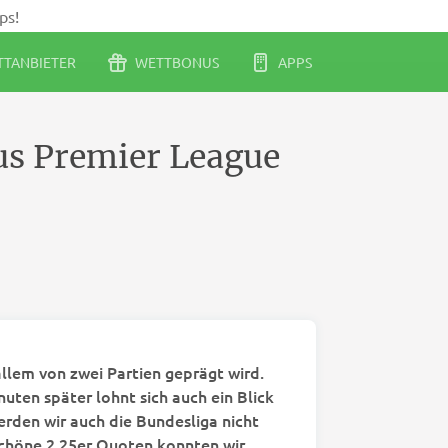
ps!
TANBIETER
WETTBONUS
APPS
us Premier League
llem von zwei Partien geprägt wird.
uten später lohnt sich auch ein Blick
erden wir auch die Bundesliga nicht
schöne 2.25er Quoten konnten wir