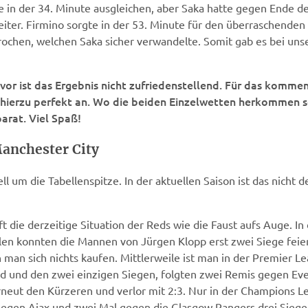
e in der 34. Minute ausgleichen, aber Saka hatte gegen Ende de
weiter. Firmino sorgte in der 53. Minute für den überraschenden
ochen, welchen Saka sicher verwandelte. Somit gab es bei uns
e vor ist das Ergebnis nicht zufriedenstellend. Für das kom
 hierzu perfekt an. Wo die beiden Einzelwetten herkommen sol
arat. Viel Spaß!
Manchester City
um die Tabellenspitze. In der aktuellen Saison ist das nicht der 
rifft die derzeitige Situation der Reds wie die Faust aufs Auge.
ielen konnten die Mannen von Jürgen Klopp erst zwei Siege feier
an sich nichts kaufen. Mittlerweile ist man in der Premier Le
ed und den zwei einzigen Siegen, folgten zwei Remis gegen Ev
rneut den Kürzeren und verlor mit 2:3. Nur in der Champions Le
 gegen Ajax und zwei Mal gegen die Glasgow Rangers drei Siege 