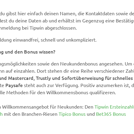
d du gibst hier einfach deinen Namen, die Kontaktdaten sowie 
st du deine Daten ab und erhältst im Gegenzug eine Bestätigu
Anmeldung bei Tipwin abgeschlossen.
ldung einwandfrei, schnell und unkompliziert.
ng und den Bonus wissen?
lungsmöglichkeiten sowie den Neukundenbonus angesehen. Um e
ann auf einzahlen. Dort stehen dir eine Reihe verschiedener Z
und Mastercard, Trustly und Sofortüberweisung für schnelles 
Paysafe
rte
steht auch zur Verfügung. Positiv anzumerken ist, 
alle Methoden für den Willkommensbonus qualifizeren.
 ein Willkommensangebot für Neukunden: Den
Tipwin Ersteinzah
ch
mit den Branchen-Riesen
Tipico Bonus
und
Bet365 Bonus