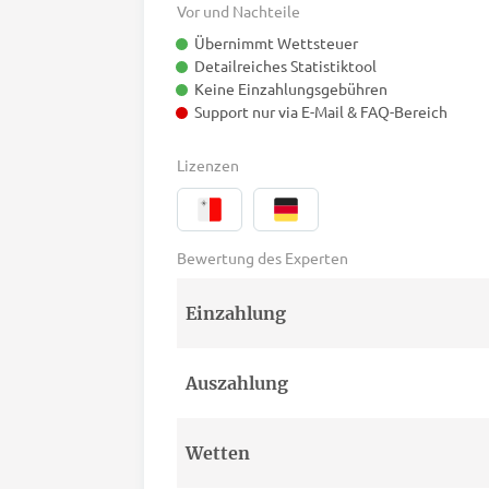
Vor und Nachteile
Übernimmt Wettsteuer
Detailreiches Statistiktool
Keine Einzahlungsgebühren
Support nur via E-Mail & FAQ-Bereich
Lizenzen
Bewertung des Experten
Einzahlung
Auszahlung
Wetten