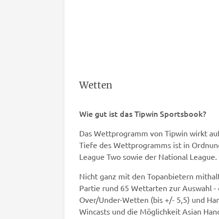
Wetten
Wie gut ist das Tipwin Sportsbook?
Das Wettprogramm von Tipwin wirkt auf
Tiefe des Wettprogramms ist in Ordnung.
League Two sowie der National League.
Nicht ganz mit den Topanbietern mithal
Partie rund 65 Wettarten zur Auswahl - 
Over/Under-Wetten (bis +/- 5,5) und Ha
Wincasts und die Möglichkeit Asian Han