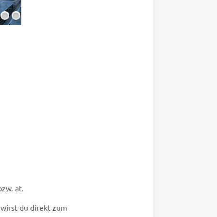
zw. at.
 wirst du direkt zum