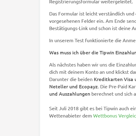
Registrierungsformular weitergeleitet.
Das Formular ist leicht verständlich un
vorgesehenen Felder ein. Am Ende sende
Bestätigungs-Link und schon ist deine 
In unserem Test funktionierte die Anme
Was muss ich über die Tipwin Einzahlu
Als nächstes haben wir uns die Einzah
dich mit deinem Konto an und klickst d
Kreditkarten Visa 
Darunter die beiden
Neteller und Ecopayz
. Die Pre-Paid Ka
und Auszahlungen
berechnet und sich 
Seit Juli 2018 gibt es bei Tipwin auch
Wettenabieter dem
Wettbonus Verglei