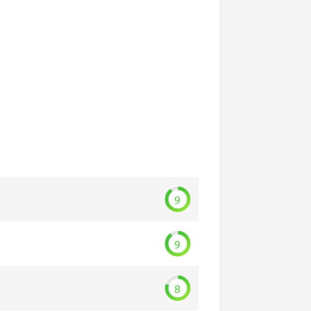
9
9
8