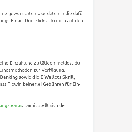
deine gewünschten Userdaten in die dafür
ngs-Email. Dort klickst du noch auf den
ine Einzahlung zu tätigen meldest du
ahlungsmethoden zur Verfügung.
Banking sowie die E-Wallets Skrill,
keinerlei Gebühren für Ein-
dass Tipwin
lungsbonus
. Damit stellt sich der