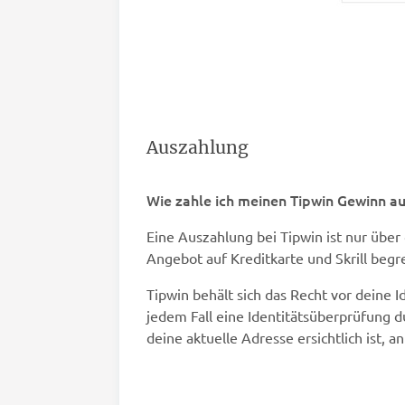
Auszahlung
Wie zahle ich meinen Tipwin Gewinn au
Eine Auszahlung bei Tipwin ist nur über
Angebot auf Kreditkarte und Skrill begre
Tipwin behält sich das Recht vor deine 
jedem Fall eine Identitätsüberprüfung d
deine aktuelle Adresse ersichtlich ist,