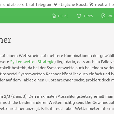
r sind ab sofort auf Telegram ❤️ - tägliche Boosts 🚀 + extra Tip
HOME
TIPPS
WET
ner
auf einem Wettschein auf mehrere Kombinationen der gewählt
unsere
Systemwetten Strategie
) liegt darin, dass auch im Falle
ichkeit besteht, da bei der Symstemwette auch bei einem verl
ivetipsportal Systemwetten Rechner könnt ihr euch einfach un
der auf dem Tablet einen Quotenrechner sucht, probiert doch m
m 2/3 (2 aus 3). Den maximalen Auszahlungsbetrag erhält man w
r noch die beiden anderen Wetten richtig sein. Die Gewinnquot
ettenrechner anzeigt. Falls ihr euch über Wettanbieter informi