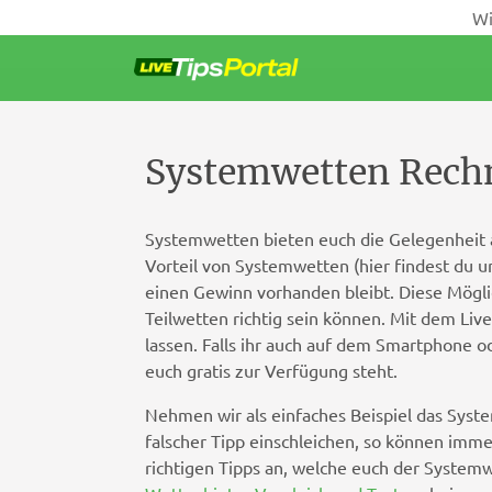
Wi
Weiter
zum
Inhalt
Systemwetten Rech
Systemwetten bieten euch die Gelegenheit 
Vorteil von Systemwetten (hier findest du 
einen Gewinn vorhanden bleibt. Diese Mögl
Teilwetten richtig sein können. Mit dem L
lassen. Falls ihr auch auf dem Smartphone o
euch gratis zur Verfügung steht.
Nehmen wir als einfaches Beispiel das Syste
falscher Tipp einschleichen, so können imme
richtigen Tipps an, welche euch der Systemw