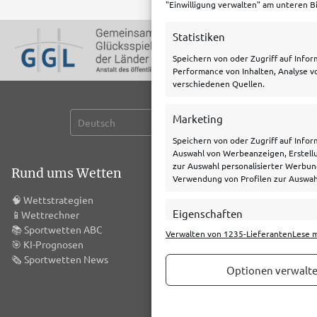
"Einwilligung verwalten" am unteren Bi
Statistiken
Speichern von oder Zugriff auf Info
Performance von Inhalten, Analyse v
verschiedenen Quellen.
Marketing
Speichern von oder Zugriff auf Info
Auswahl von Werbeanzeigen, Erstellu
zur Auswahl personalisierter Werbung
Rund ums Wetten
Meist genutzte Boni
Verwendung von Profilen zur Auswahl
🧠
Wettstrategien
Bet365 Bonus
Eigenschaften
📱
Wettrechner
Tipico Bonus
📚
Sportwetten ABC
Betano Bonus
Verwalten von 1235-Lieferanten
Lese 
Abgleichung und Kombination von Da
🎯
KI-Prognosen
Bwin Bonus
verschiedener Endgeräte, Identifika
🗞️
Sportwetten News
NEObet Bonus
Informationen.
Optionen verwalt
Verwendung genauer Standort
Informationen identifizieren.