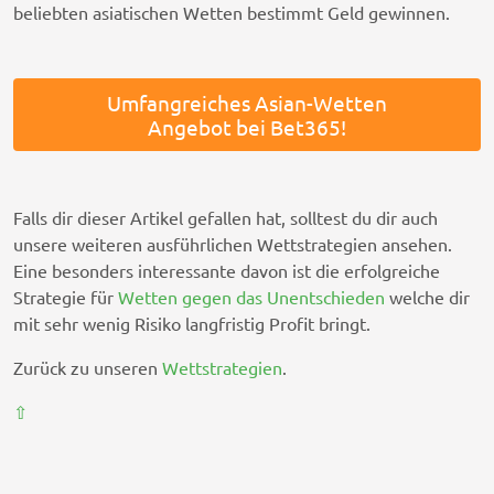
beliebten asiatischen Wetten bestimmt Geld gewinnen.
Umfangreiches Asian-Wetten
Angebot bei Bet365!
Falls dir dieser Artikel gefallen hat, solltest du dir auch
unsere weiteren ausführlichen Wettstrategien ansehen.
Eine besonders interessante davon ist die erfolgreiche
Strategie für
Wetten gegen das Unentschieden
welche dir
mit sehr wenig Risiko langfristig Profit bringt.
Zurück zu unseren
Wettstrategien
.
⇧