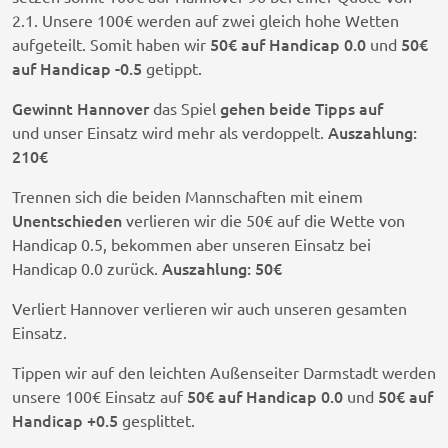
2.1. Unsere 100€ werden auf zwei gleich hohe Wetten
50€ auf Handicap 0.0
50€
aufgeteilt. Somit haben wir
und
auf Handicap -0.5
getippt.
Gewinnt Hannover
gehen beide Tipps auf
das Spiel
Auszahlung:
und unser Einsatz wird mehr als verdoppelt.
210€
Trennen sich die beiden Mannschaften mit einem
Unentschieden
verlieren wir die 50€ auf die Wette von
Handicap 0.5, bekommen aber unseren Einsatz bei
Auszahlung: 50€
Handicap 0.0 zurück.
Verliert Hannover verlieren wir auch unseren gesamten
Einsatz.
Tippen wir auf den leichten Außenseiter Darmstadt werden
50€ auf Handicap 0.0
50€ auf
unsere 100€ Einsatz auf
und
Handicap +0.5
gesplittet.