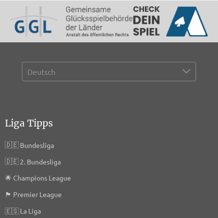
Liga Tipps
🇩🇪
Bundesliga
🇩🇪
2. Bundesliga
🌟
Champions League
🏴󠁧󠁢󠁥󠁮󠁧󠁿
Premier League
🇪🇸
La Liga