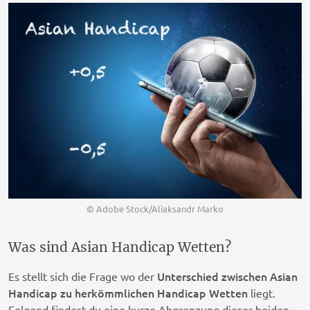
© Adobe Stock/Aliaksandr Marko
Was sind Asian Handicap Wetten?
Unterschied zwischen Asian
Es stellt sich die Frage wo der
Handicap zu herkömmlichen Handicap Wetten
liegt.
Folgend findest du eine kurze Abgrenzung dieser beiden