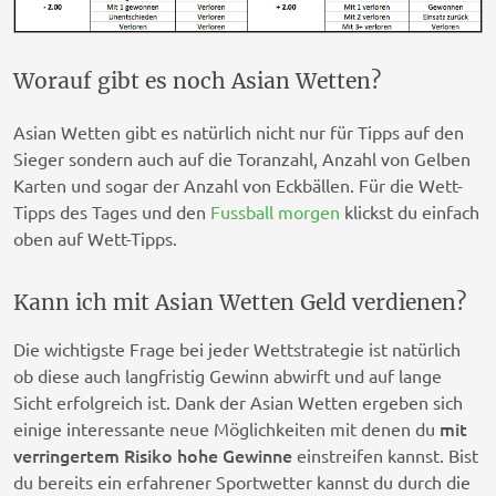
Worauf gibt es noch Asian Wetten?
Asian Wetten gibt es natürlich nicht nur für Tipps auf den
Sieger sondern auch auf die Toranzahl, Anzahl von Gelben
Karten und sogar der Anzahl von Eckbällen. Für die Wett-
Tipps des Tages und den
Fussball morgen
klickst du einfach
oben auf Wett-Tipps.
Kann ich mit Asian Wetten Geld verdienen?
Die wichtigste Frage bei jeder Wettstrategie ist natürlich
ob diese auch langfristig Gewinn abwirft und auf lange
Sicht erfolgreich ist. Dank der Asian Wetten ergeben sich
mit
einige interessante neue Möglichkeiten mit denen du
verringertem Risiko hohe Gewinne
einstreifen kannst. Bist
du bereits ein erfahrener Sportwetter kannst du durch die