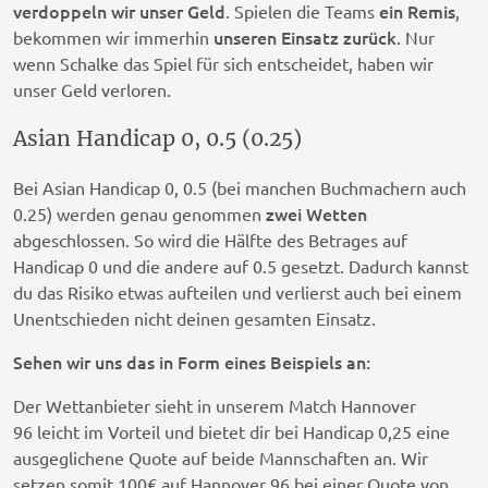
verdoppeln wir unser Geld
ein Remis
. Spielen die Teams
,
unseren Einsatz zurück
bekommen wir immerhin
. Nur
wenn Schalke das Spiel für sich entscheidet, haben wir
unser Geld verloren.
Asian Handicap 0, 0.5 (0.25)
Bei Asian Handicap 0, 0.5 (bei manchen Buchmachern auch
zwei Wetten
0.25) werden genau genommen
abgeschlossen. So wird die Hälfte des Betrages auf
Handicap 0 und die andere auf 0.5 gesetzt. Dadurch kannst
du das Risiko etwas aufteilen und verlierst auch bei einem
Unentschieden nicht deinen gesamten Einsatz.
Sehen wir uns das in Form eines Beispiels an:
Der Wettanbieter sieht in unserem Match Hannover
96 leicht im Vorteil und bietet dir bei Handicap 0,25 eine
ausgeglichene Quote auf beide Mannschaften an. Wir
setzen somit 100€ auf Hannover 96 bei einer Quote von