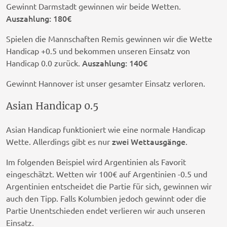
Gewinnt Darmstadt gewinnen wir beide Wetten.
Auszahlung: 180€
Spielen die Mannschaften Remis gewinnen wir die Wette
Handicap +0.5 und bekommen unseren Einsatz von
Auszahlung: 140€
Handicap 0.0 zurück.
Gewinnt Hannover ist unser gesamter Einsatz verloren.
Asian Handicap 0.5
Asian Handicap funktioniert wie eine normale Handicap
zwei Wettausgänge
Wette. Allerdings gibt es nur
.
Im folgenden Beispiel wird Argentinien als Favorit
eingeschätzt. Wetten wir 100€ auf Argentinien -0.5 und
Argentinien entscheidet die Partie für sich, gewinnen wir
auch den Tipp. Falls Kolumbien jedoch gewinnt oder die
Partie Unentschieden endet verlieren wir auch unseren
Einsatz.