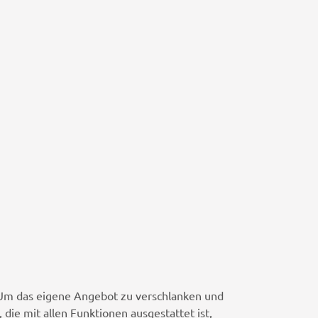
 Um das eigene Angebot zu verschlanken und
die mit allen Funktionen ausgestattet ist,