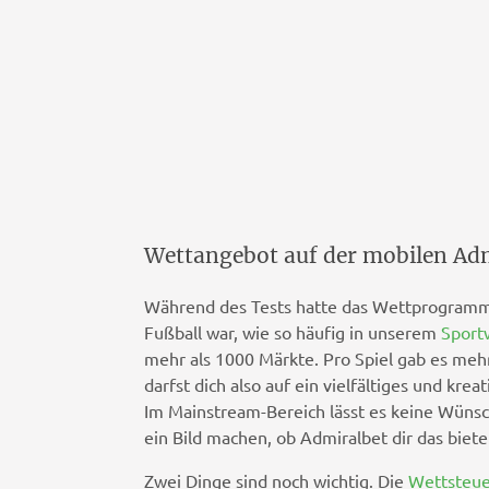
Wettangebot auf der mobilen Adm
Während des Tests hatte das Wettprogramm d
Fußball war, wie so häufig in unserem
Sport
mehr als 1000 Märkte. Pro Spiel gab es meh
darfst dich also auf ein vielfältiges und kr
Im Mainstream-Bereich lässt es keine Wünsch
ein Bild machen, ob Admiralbet dir das biete
Zwei Dinge sind noch wichtig. Die
Wettsteue