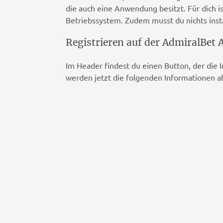
die auch eine Anwendung besitzt. Für dich i
Betriebssystem. Zudem musst du nichts insta
Registrieren auf der AdmiralBet
Im Header findest du einen Button, der die 
werden jetzt die folgenden Informationen a