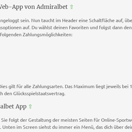
 Web-App von Admiralbet
⇧
ingeloggt sein. Nun taucht im Header eine Schaltfläche auf, ü
ngsoptionen auf. Du wählst deinen Favoriten und folgst dann de
e folgenden Zahlungsmöglichkeiten:
es gilt für alle Zahlungsarten. Das Maximum liegt jeweils bei 1
h den Glücksspielstaatsvertrag.
ralbet App
⇧
. Sie folgt der Gestaltung der meisten Seiten für Online-Sportw
Unten im Screen siehst du immer ein Menü, das dich über dein