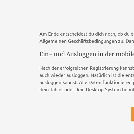
Am Ende entscheidest du dich noch, ob du 
Allgemeinen Geschäftsbedingungen zu. Damit
Ein- und Ausloggen in der mobil
Nach der erfolgreichen Registrierung kannst
auch wieder ausloggen. Natürlich ist die en
ausloggen kannst. Alle Daten funktionieren 
dein Tablet oder dein Desktop-System benu