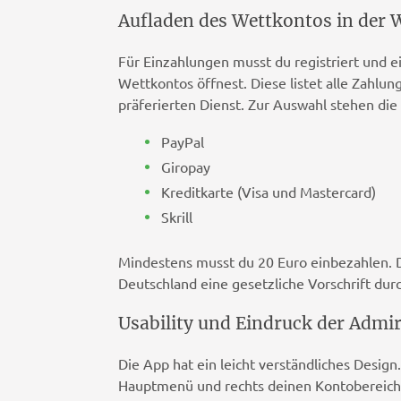
Aufladen des Wettkontos in der
Für Einzahlungen musst du registriert und e
Wettkontos öffnest. Diese listet alle Zahlu
präferierten Dienst. Zur Auswahl stehen di
PayPal
Giropay
Kreditkarte (Visa und Mastercard)
Skrill
Mindestens musst du 20 Euro einbezahlen. Di
Deutschland eine gesetzliche Vorschrift durc
Usability und Eindruck der Admi
Die App hat ein leicht verständliches Design
Hauptmenü und rechts deinen Kontobereich. 