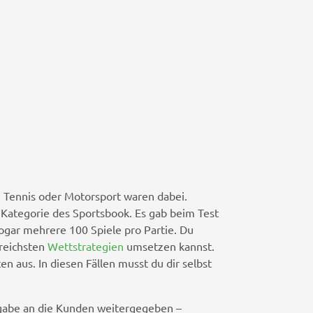
 Tennis oder Motorsport waren dabei.
 Kategorie des Sportsbook. Es gab beim Test
ogar mehrere 100 Spiele pro Partie. Du
greichsten
Wettstrategien
umsetzen kannst.
n aus. In diesen Fällen musst du dir selbst
bgabe an die Kunden weitergegeben –