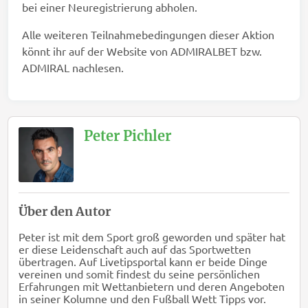
bei einer Neuregistrierung abholen.
Alle weiteren Teilnahmebedingungen dieser Aktion
könnt ihr auf der Website von ADMIRALBET bzw.
ADMIRAL nachlesen.
Peter Pichler
Über den Autor
Peter ist mit dem Sport groß geworden und später hat
er diese Leidenschaft auch auf das Sportwetten
übertragen. Auf Livetipsportal kann er beide Dinge
vereinen und somit findest du seine persönlichen
Erfahrungen mit Wettanbietern und deren Angeboten
in seiner Kolumne und den Fußball Wett Tipps vor.