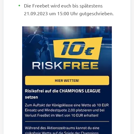
Die Freebet wird euch bis spätestens
21.09.2023 um 15:00 Uhr gutgeschrieben.