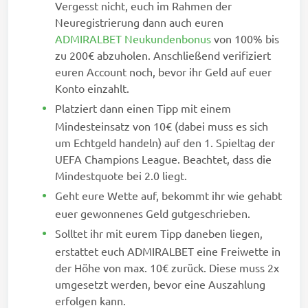
Vergesst nicht, euch im Rahmen der
Neuregistrierung dann auch euren
ADMIRALBET Neukundenbonus
von 100% bis
zu 200€ abzuholen. Anschließend verifiziert
euren Account noch, bevor ihr Geld auf euer
Konto einzahlt.
Platziert dann einen Tipp mit einem
Mindesteinsatz von 10€ (dabei muss es sich
um Echtgeld handeln) auf den 1. Spieltag der
UEFA Champions League. Beachtet, dass die
Mindestquote bei 2.0 liegt.
Geht eure Wette auf, bekommt ihr wie gehabt
euer gewonnenes Geld gutgeschrieben.
Solltet ihr mit eurem Tipp daneben liegen,
erstattet euch ADMIRALBET eine Freiwette in
der Höhe von max. 10€ zurück. Diese muss 2x
umgesetzt werden, bevor eine Auszahlung
erfolgen kann.