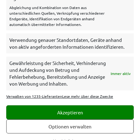
Archiv
Abgleichung und Kombination von Daten aus
unterschiedlichen Quellen, Verknüpfung verschiedener
Endgeräte, Identifikation von Endgeräten anhand
automatisch übermittelter Informationen.
Verwendung genauer Standortdaten, Geräte anhand
von aktiv angeforderten Informationen identifizieren.
Gewährleistung der Sicherheit, Verhinderung
und Aufdeckung von Betrug und
Immer aktiv
Es gelten die AGB und Bonuskonditionen der betreffenden
Fehlerbehebung, Bereitstellung und Anzeige
Wettanbieter. 18+. Glücksspiel kann süchtig machen. Hilfe unter
von Werbung und Inhalten.
bzga.de
,
gamblingtherapy.org
oder
https://www.bundesweit-
gegen-gluecksspielsucht.de/
Spiele
Verwalten von 1235-Lieferanten
Lese mehr über diese Zwecke
verantwortungsbewusst.livetipsportal.com erhält eine
Provision, wenn sich jemand über unsere Links bei einem
Wettanbieter anmeldet. Sämtliche Provisionen haben keinen
Akzeptieren
Einfluss auf den Inhalt dieses Tipp-Portals. Alle aufgelisteten
Wettanbieter sind im Besitz einer Lizenz der
Gemeinsamen
Optionen verwalten
Glücksspielbehörde der Länder