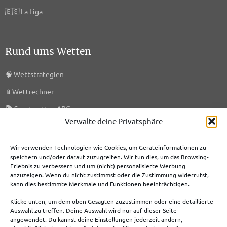
🇪🇸
La Liga
Rund ums Wetten
🧠
Wettstrategien
📱
Wettrechner
📚
Sportwetten ABC
Verwalte deine Privatsphäre
🎯
KI-Prognosen
🗞️
Sportwetten News
Wir verwenden Technologien wie Cookies, um Geräteinformationen zu
speichern und/oder darauf zuzugreifen. Wir tun dies, um das Browsing-
Erlebnis zu verbessern und um (nicht) personalisierte Werbung
anzuzeigen. Wenn du nicht zustimmst oder die Zustimmung widerrufst,
Meist genutzte Boni
kann dies bestimmte Merkmale und Funktionen beeinträchtigen.
Klicke unten, um dem oben Gesagten zuzustimmen oder eine detaillierte
Bet365 Bonus
Auswahl zu treffen. Deine Auswahl wird nur auf dieser Seite
angewendet. Du kannst deine Einstellungen jederzeit ändern,
Tipico Bonus