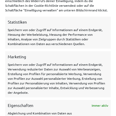
einschließlich des Widerrufs deiner Einwilligung, indem du die
Schaltflächen in der Cookie-Richtlinie verwendest oder auf die
Betano Bonus
Schaltfläche "Einwilligung verwalten" am unteren Bildschirmrand klickst.
Bwin Bonus
Statistiken
NEObet Bonus
Speichern von oder Zugriff auf Informationen auf einem Endgerät,
Messung der Werbeleistung, Messung der Performance von
Inhalten, Analyse von Zielgruppen durch Statistiken oder
Allgemeines
Kombinationen von Daten aus verschiedenen Quellen.
Über uns
Marketing
Speichern von oder Zugriff auf Informationen auf einem Endgerät,
Hilfe/Kontakt
Verwendung reduzierter Daten zur Auswahl von Werbeanzeigen,
Datenschutzerklärung
Erstellung von Profilen für personalisierte Werbung, Verwendung
von Profilen zur Auswahl personalisierter Werbung, Erstellung von
Impressum
Profilen zur Personalisierung von Inhalten, Verwendung von Profilen
zur Auswahl personalisierter Inhalte, Entwicklung und Verbesserung
Disclaimer
der Angebote.
Cookie Policy
Eigenschaften
Immer aktiv
Archiv
Abgleichung und Kombination von Daten aus