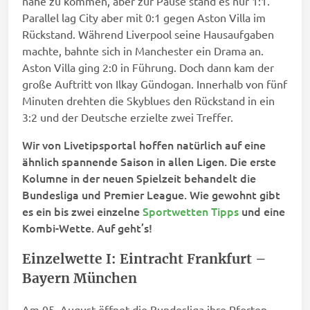
nahe zu kommen, aber zur Pause stand es nur 1:1.
Parallel lag City aber mit 0:1 gegen Aston Villa im
Rückstand. Während Liverpool seine Hausaufgaben
machte, bahnte sich in Manchester ein Drama an.
Aston Villa ging 2:0 in Führung. Doch dann kam der
große Auftritt von Ilkay Gündogan. Innerhalb von fünf
Minuten drehten die Skyblues den Rückstand in ein
3:2 und der Deutsche erzielte zwei Treffer.
Wir von Livetipsportal hoffen natürlich auf eine
ähnlich spannende Saison in allen Ligen. Die erste
Kolumne in der neuen Spielzeit behandelt die
Bundesliga und Premier League. Wie gewohnt gibt
es ein bis zwei einzelne
Sportwetten Tipps
und eine
Kombi-Wette. Auf geht’s!
Einzelwette I: Eintracht Frankfurt –
Bayern München
Am 05. August öffnet die Bundesliga ihre Pforten.