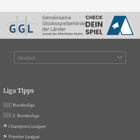
Liga Tipps
🇩🇪
Bundesliga
🇩🇪
2. Bundesliga
🌟
Champions League
🏴󠁧󠁢󠁥󠁮󠁧󠁿
Premier League