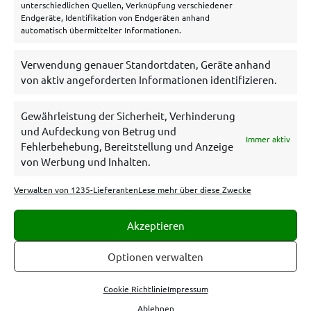
unterschiedlichen Quellen, Verknüpfung verschiedener
Endgeräte, Identifikation von Endgeräten anhand
automatisch übermittelter Informationen.
Verwendung genauer Standortdaten, Geräte anhand
von aktiv angeforderten Informationen identifizieren.
Gewährleistung der Sicherheit, Verhinderung
und Aufdeckung von Betrug und
Immer aktiv
Es gelten die AGB und Bonuskonditionen der betreffenden
Fehlerbehebung, Bereitstellung und Anzeige
Wettanbieter. 18+. Glücksspiel kann süchtig machen. Hilfe unter
von Werbung und Inhalten.
bzga.de
,
gamblingtherapy.org
oder
https://www.bundesweit-
gegen-gluecksspielsucht.de/
Spiele
Verwalten von 1235-Lieferanten
Lese mehr über diese Zwecke
verantwortungsbewusst.livetipsportal.com erhält eine
Provision, wenn sich jemand über unsere Links bei einem
Wettanbieter anmeldet. Sämtliche Provisionen haben keinen
Akzeptieren
Einfluss auf den Inhalt dieses Tipp-Portals. Alle aufgelisteten
Wettanbieter sind im Besitz einer Lizenz der
Gemeinsamen
Optionen verwalten
Glücksspielbehörde der Länder
Cookie Richtlinie
Impressum
Ablehnen