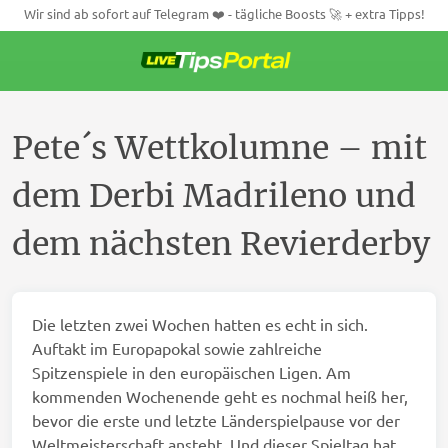
Wir sind ab sofort auf Telegram ❤️ - tägliche Boosts 🚀 + extra Tipps!
Weiter
zum
Inhalt
Pete´s Wettkolumne – mit
dem Derbi Madrileno und
dem nächsten Revierderby
Die letzten zwei Wochen hatten es echt in sich.
Auftakt im Europapokal sowie zahlreiche
Spitzenspiele in den europäischen Ligen. Am
kommenden Wochenende geht es nochmal heiß her,
bevor die erste und letzte Länderspielpause vor der
Weltmeisterschaft ansteht. Und dieser Spieltag hat