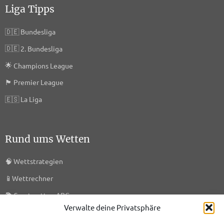
Liga Tipps
🇩🇪
Bundesliga
🇩🇪
2. Bundesliga
🌟
Champions League
🏴󠁧󠁢󠁥󠁮󠁧󠁿
Premier League
🇪🇸
La Liga
Rund ums Wetten
🧠
Wettstrategien
📱
Wettrechner
📚
Sportwetten ABC
Verwalte deine Privatsphäre
🎯
KI-Prognosen