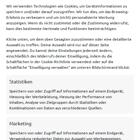
🗞️
Sportwetten News
Wir verwenden Technologien wie Cookies, um Geräteinformationen zu
speichern und/oder darauf zuzugreifen. Wir tun dies, um das Browsing-
Erlebnis zu verbessern und um (nicht) personalisierte Werbung
anzuzeigen. Wenn du nicht zustimmst oder die Zustimmung widerrufst,
Meist genutzte Boni
kann dies bestimmte Merkmale und Funktionen beeinträchtigen.
Klicke unten, um dem oben Gesagten zuzustimmen oder eine detaillierte
Bet365 Bonus
Auswahl zu treffen. Deine Auswahl wird nur auf dieser Seite
angewendet. Du kannst deine Einstellungen jederzeit ändern,
Tipico Bonus
einschließlich des Widerrufs deiner Einwilligung, indem du die
Schaltflächen in der Cookie-Richtlinie verwendest oder auf die
Betano Bonus
Schaltfläche "Einwilligung verwalten" am unteren Bildschirmrand klickst.
Bwin Bonus
Statistiken
NEObet Bonus
Speichern von oder Zugriff auf Informationen auf einem Endgerät,
Messung der Werbeleistung, Messung der Performance von
Inhalten, Analyse von Zielgruppen durch Statistiken oder
Allgemeines
Kombinationen von Daten aus verschiedenen Quellen.
Über uns
Marketing
Speichern von oder Zugriff auf Informationen auf einem Endgerät,
Hilfe/Kontakt
Verwendung reduzierter Daten zur Auswahl von Werbeanzeigen,