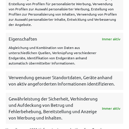
Datenschutzerklärung
Erstellung von Profilen für personalisierte Werbung, Verwendung
von Profilen zur Auswahl personalisierter Werbung, Erstellung von
Impressum
Profilen zur Personalisierung von Inhalten, Verwendung von Profilen
zur Auswahl personalisierter Inhalte, Entwicklung und Verbesserung
Disclaimer
der Angebote.
Cookie Policy
Eigenschaften
Immer aktiv
Archiv
Abgleichung und Kombination von Daten aus
unterschiedlichen Quellen, Verknüpfung verschiedener
Endgeräte, Identifikation von Endgeräten anhand
automatisch übermittelter Informationen.
Verwendung genauer Standortdaten, Geräte anhand
von aktiv angeforderten Informationen identifizieren.
Gewährleistung der Sicherheit, Verhinderung
und Aufdeckung von Betrug und
Immer aktiv
Es gelten die AGB und Bonuskonditionen der betreffenden
Fehlerbehebung, Bereitstellung und Anzeige
Wettanbieter. 18+. Glücksspiel kann süchtig machen. Hilfe unter
von Werbung und Inhalten.
bzga.de
,
gamblingtherapy.org
oder
https://www.bundesweit-
gegen-gluecksspielsucht.de/
Spiele