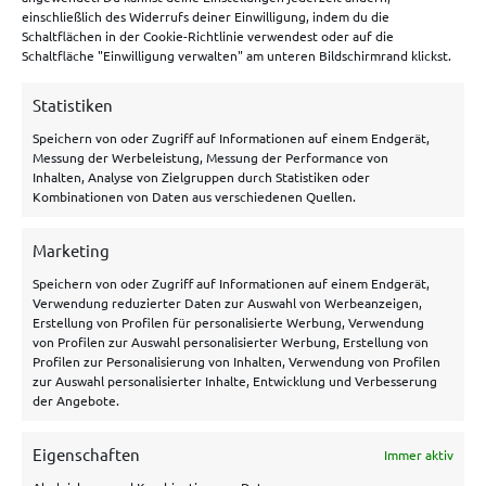
Tipico Bonus
einschließlich des Widerrufs deiner Einwilligung, indem du die
Schaltflächen in der Cookie-Richtlinie verwendest oder auf die
Betano Bonus
Schaltfläche "Einwilligung verwalten" am unteren Bildschirmrand klickst.
Bwin Bonus
Statistiken
NEObet Bonus
Speichern von oder Zugriff auf Informationen auf einem Endgerät,
Messung der Werbeleistung, Messung der Performance von
Inhalten, Analyse von Zielgruppen durch Statistiken oder
Allgemeines
Kombinationen von Daten aus verschiedenen Quellen.
Über uns
Marketing
Speichern von oder Zugriff auf Informationen auf einem Endgerät,
Hilfe/Kontakt
Verwendung reduzierter Daten zur Auswahl von Werbeanzeigen,
Datenschutzerklärung
Erstellung von Profilen für personalisierte Werbung, Verwendung
von Profilen zur Auswahl personalisierter Werbung, Erstellung von
Impressum
Profilen zur Personalisierung von Inhalten, Verwendung von Profilen
zur Auswahl personalisierter Inhalte, Entwicklung und Verbesserung
Disclaimer
der Angebote.
Cookie Policy
Eigenschaften
Immer aktiv
Archiv