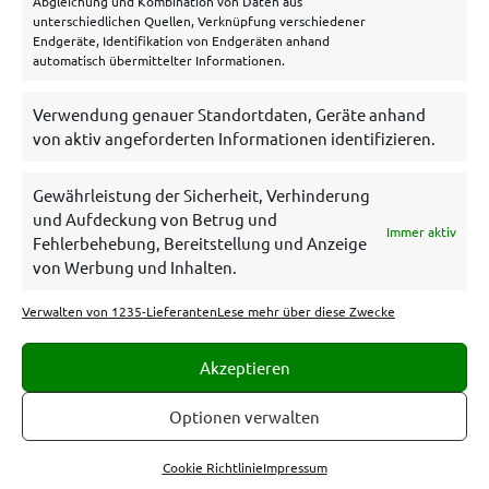
Abgleichung und Kombination von Daten aus
unterschiedlichen Quellen, Verknüpfung verschiedener
Endgeräte, Identifikation von Endgeräten anhand
automatisch übermittelter Informationen.
Verwendung genauer Standortdaten, Geräte anhand
von aktiv angeforderten Informationen identifizieren.
Gewährleistung der Sicherheit, Verhinderung
und Aufdeckung von Betrug und
Immer aktiv
Es gelten die AGB und Bonuskonditionen der betreffenden
Fehlerbehebung, Bereitstellung und Anzeige
Wettanbieter. 18+. Glücksspiel kann süchtig machen. Hilfe unter
von Werbung und Inhalten.
bzga.de
,
gamblingtherapy.org
oder
https://www.bundesweit-
gegen-gluecksspielsucht.de/
Spiele
Verwalten von 1235-Lieferanten
Lese mehr über diese Zwecke
verantwortungsbewusst.livetipsportal.com erhält eine
Provision, wenn sich jemand über unsere Links bei einem
Wettanbieter anmeldet. Sämtliche Provisionen haben keinen
Akzeptieren
Einfluss auf den Inhalt dieses Tipp-Portals. Alle aufgelisteten
Wettanbieter sind im Besitz einer Lizenz der
Gemeinsamen
Optionen verwalten
Glücksspielbehörde der Länder
Cookie Richtlinie
Impressum