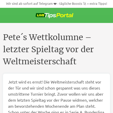
Wir sind ab sofort auf Telegram ❤️ - tägliche Boosts 🚀 + extra Tipps!
Weiter
zum
Inhalt
Pete´s Wettkolumne –
letzter Spieltag vor der
Weltmeisterschaft
Jetzt wird es ernst! Die Weltmeisterschaft steht vor
der Tür und wir sind schon gespannt was uns dieses
umstrittene Turnier bringt. Zuvor wollen wir uns aber
dem letzten Spieltag vor der Pause widmen, welcher
am bevorstehenden Wochenende am Plan steht.
Schon unter der Woche ging es in Serie A, Bundesliga