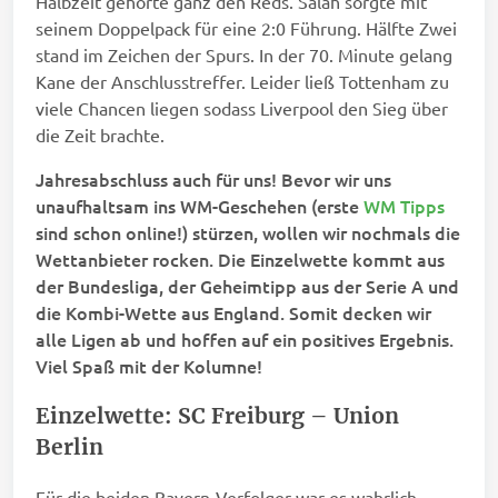
Halbzeit gehörte ganz den Reds. Salah sorgte mit
seinem Doppelpack für eine 2:0 Führung. Hälfte Zwei
stand im Zeichen der Spurs. In der 70. Minute gelang
Kane der Anschlusstreffer. Leider ließ Tottenham zu
viele Chancen liegen sodass Liverpool den Sieg über
die Zeit brachte.
Jahresabschluss auch für uns! Bevor wir uns
unaufhaltsam ins WM-Geschehen (erste
WM Tipps
sind schon online!) stürzen, wollen wir nochmals die
Wettanbieter rocken. Die Einzelwette kommt aus
der Bundesliga, der Geheimtipp aus der Serie A und
die Kombi-Wette aus England. Somit decken wir
alle Ligen ab und hoffen auf ein positives Ergebnis.
Viel Spaß mit der Kolumne!
Einzelwette: SC Freiburg – Union
Berlin
Für die beiden Bayern-Verfolger war es wahrlich