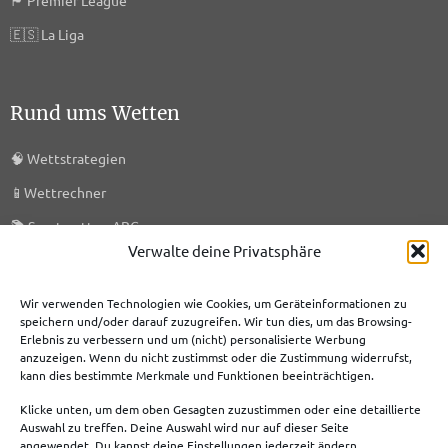
🏴󠁧󠁢󠁥󠁮󠁧󠁿
Premier League
🇪🇸
La Liga
Rund ums Wetten
🧠
Wettstrategien
📱
Wettrechner
📚
Sportwetten ABC
Verwalte deine Privatsphäre
🎯
KI-Prognosen
🗞️
Sportwetten News
Wir verwenden Technologien wie Cookies, um Geräteinformationen zu
speichern und/oder darauf zuzugreifen. Wir tun dies, um das Browsing-
Erlebnis zu verbessern und um (nicht) personalisierte Werbung
anzuzeigen. Wenn du nicht zustimmst oder die Zustimmung widerrufst,
Meist genutzte Boni
kann dies bestimmte Merkmale und Funktionen beeinträchtigen.
Klicke unten, um dem oben Gesagten zuzustimmen oder eine detaillierte
Bet365 Bonus
Auswahl zu treffen. Deine Auswahl wird nur auf dieser Seite
angewendet. Du kannst deine Einstellungen jederzeit ändern,